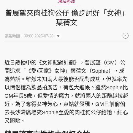
東姑熱話
曾展望夾肉桂狗公仔 偷步討好「女神」
葉蒨文
更新時間：09:00 2025-07-20
近日熱播中的《女神配對計劃》，曾展望（GM）公
開追求「《愛•回家》女神」葉蒨文（Sophie），成
為熱話。雖然未知兩人最後能否配對成功，但就率先
以情侶檔為飲品拍廣告，荷包大進帳。雖然Sophie比
GM年長5歲，但愛情的魔力，就將兩人的距離越拉越
近。為了奪得女神芳心，東姑就發現，GM日前偷偷
去長沙灣廣場夾Sophie至愛的肉桂狗公仔給她，細心
又體貼。