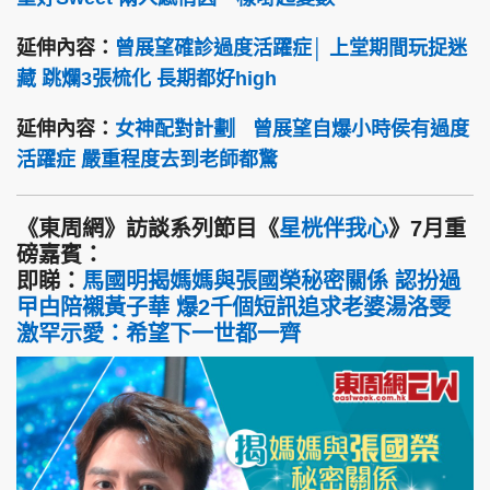
延伸內容：
曾展望確診過度活躍症│ 上堂期間玩捉迷
藏 跳爛3張梳化 長期都好high
延伸內容：
女神配對計劃︳曾展望自爆小時侯有過度
活躍症 嚴重程度去到老師都驚
《東周網》訪談系列節目《
星桄伴我心
》7月重
磅嘉賓：
即睇：
馬國明揭媽媽與張國榮秘密關係 認扮過
曱甴陪襯黃子華 爆2千個短訊追求老婆湯洛雯
激罕示愛：希望下一世都一齊