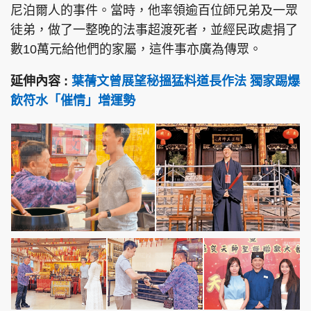
尼泊爾人的事件。當時，他率領逾百位師兄弟及一眾
徒弟，做了一整晚的法事超渡死者，並經民政處捐了
數10萬元給他們的家屬，這件事亦廣為傳眾。
頭條搵工
EDUPLUS
延伸內容 :
葉蒨文曾展望秘搵猛料道長作法 獨家踢爆
飲符水「催情」增運勢
關於我們
使用條款
聯絡我們
版權及免責聲明
隱私政策聲明
Copyright © 東周網 版權所有 . 不得轉載
©Eastweek.com.hk. All rights reserved.