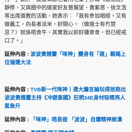
靜修，又與圈中的道家好友曾展望、黃紫恩、徐文浩
等出席道教的活動，她表示︰「我有參加唱經，又有
做義工，向長者派米，好開心。（做道士有冇禁
忌？）就係唔食牛，其實我以前好鍾意食，但已經戒
口了。」
延伸內容 :
波波黃婧靈「咪神」變身有「道」親揭上
位催運大法
延伸內容 :
TVB新一代咪神丨憑大膽言論玩得放跑出
波波黃婧靈主持《冲遊泰國》狂晒34E身材吸睛再人
氣急升
延伸內容 :
「咪神」唔易做 「波波」自爆精神崩潰