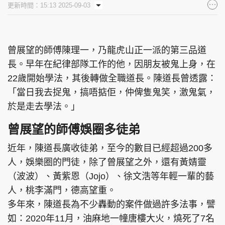
更新時間：15:13 2025-09-03
集團旗下品牌
曾展望的師傅陳理一，乃龍虎山正一派的第三品道
長。早年在紀律部隊工作的他，因朋友被鬼上身，在
東周刊
cazbuyer
東Touch
22歲開始學法，其後轉做全職道長。陳道長曾透露：
「當日我去捉鬼，搞唔掂佢，仲俾隻鬼笑，激鬼氣，
於是走去學法。」
PCM 電腦廣場
星島頭條
星島日報
曾展望的師傅娛圈多徒弟
近年，陳道長廣收徒弟，至今的數目已經超過200多
人，娛樂圈的門徒，除了曾展望之外，還有黃婧靈
頭條日報
星島環球
The Standard
（波波）、黃紫恩（Jojo）、徐文浩等年輕一輩的藝
人，桃李滿門，德高望重。
多年來，陳道長為不少轟動的案件做過許多法事，譬
如：2020年11月，油麻地一幢唐樓大火，燒死了7名
親子王
Oh!爸媽
JobMarket