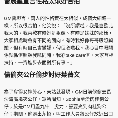
曾展望直言性格太似好合拍
GM曾坦言，兩人的性格實在太相似，成個大細路一
樣，所以很合拍，他笑說：「沒所謂啦，我是喜歡比
我大的。我喜歡有時她是姐姐、有時是妹妹的那樣，
大家相處時會有不同的面向。有時我好像哥哥般照顧
她，但有時自己會撒嬌，俾佢𠱁𠱁我。我心目中嘅關
係就係佢照顧我嘅同時，我亦take care佢，大家互相
扶持、一齊進步去面對所有事。」
偷偷夾公仔偷步討好葉蒨文
為了奪得女神芳心，東姑就發現，GM日前偷偷去長
沙灣廣場夾公仔。眾所周知，Sophie至愛肉桂狗公
仔；於是GM用盡九牛二虎力，誓要夾到肉桂狗公
仔；期間，他還出茅招，叫工作人員將公仔放近出口