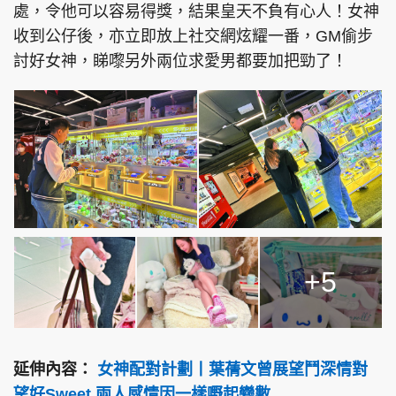
處，令他可以容易得獎，結果皇天不負有心人！女神
收到公仔後，亦立即放上社交網炫耀一番，GM偷步
討好女神，睇嚟另外兩位求愛男都要加把勁了！
+5
延伸內容：
女神配對計劃丨葉蒨文曾展望鬥深情對
望好Sweet 兩人感情因一樣嘢起變數