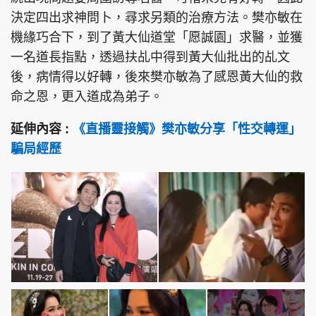
決定四出求神問卜，尋求另類的治療方法。樊亦敏在
機緣巧合下，到了黃大仙道堂「愿誠園」求醫，並獲
一名道長指點，透過扶乩中得到黃大仙批出的乩文
後，病情得以好轉，後來樊亦敏為了感恩黃大仙的救
命之恩，更入道成為弟子。
延伸內容 :
《直播靈接觸》樊亦敏分享「性交轉運」
騙局經歷