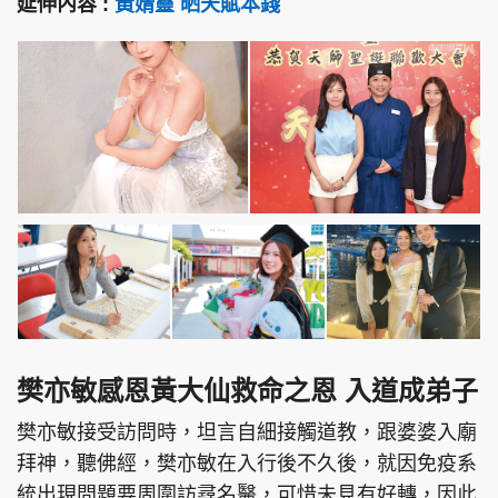
延伸內容 :
黃婧靈 晒天賦本錢
樊亦敏感恩黃大仙救命之恩 入道成弟子
樊亦敏接受訪問時，坦言自細接觸道教，跟婆婆入廟
拜神，聽佛經，樊亦敏在入行後不久後，就因免疫系
統出現問題要周圍訪尋名醫，可惜未見有好轉，因此