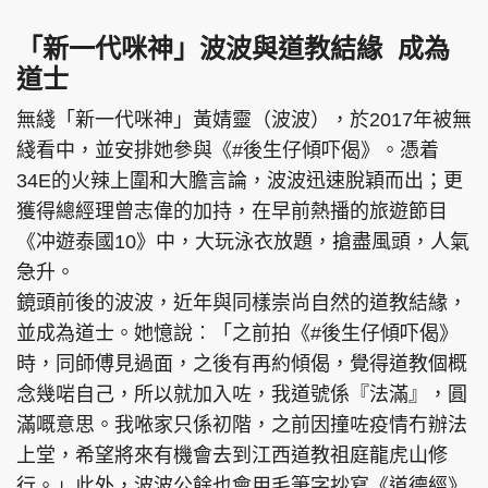
「新一代咪神」波波與道教結緣 成為
道士
無綫「新一代咪神」黃婧靈（波波），於2017年被無
綫看中，並安排她參與《#後生仔傾吓偈》。憑着
34E的火辣上圍和大膽言論，波波迅速脫穎而出；更
獲得總經理曾志偉的加持，在早前熱播的旅遊節目
《冲遊泰國10》中，大玩泳衣放題，搶盡風頭，人氣
急升。
鏡頭前後的波波，近年與同樣崇尚自然的道教結緣，
並成為道士。她憶說︰「之前拍《#後生仔傾吓偈》
時，同師傅見過面，之後有再約傾偈，覺得道教個概
念幾啱自己，所以就加入咗，我道號係『法滿』，圓
滿嘅意思。我𠵱家只係初階，之前因撞咗疫情冇辦法
上堂，希望將來有機會去到江西道教祖庭龍虎山修
行。」此外，波波公餘也會用毛筆字抄寫《道德經》