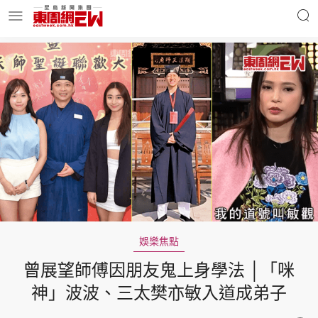
明星名人
時事財經
東周Ladies
優享生活
東周食玩通
會員活動
娛樂焦點
曾展望師傅因朋友鬼上身學法 │「咪
玄學靈異
東周專欄
神」波波、三太樊亦敏入道成弟子