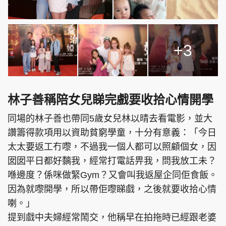
+3
林子善稱陪女兒睇完戲要收拾心情開學
同場的林子善也帶同5歲女兒林以晴去看電影，並大
讚籌得款項用以資助貧窮學童，十分有意義：「今日
太太要返工冇嚟，不過我一個人都可以照顧個女，因
囡囡平日都好黐我，經常打電話畀我，問我放工未？
喺邊度？係咪做緊Gym？又會叫我返屋企同佢食飯。
因為就嚟開學，所以帶佢嚟睇戲，之後就要收拾心情
喇。」
提到戲中夫婦經常鬧交，他稱早在拍拖時已經跟老婆