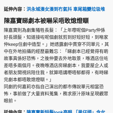
延伸內容：
洪永城湊女湊到冇氣抖 車尾箱變垃圾堆
陳嘉寶睇劇本被嚇呆唔敢熄燈瞓
陳嘉寶則為劇集犧牲長髮：「上年嚟呢個Party仲係
好長頭髮，知道接咗呢個劇就剪到好短好短，到𠵱家
仲keep住劇中造型。」她透露劇中貫穿不同單元，其
中在外地拍攝的經歷最難忘：「睇劇本已經覺得有啲
故事真係好恐怖，之後仲要去外地取景，喺酒店住咗
差唔多兩個月。夜晚喺酒店房睇劇本，我要屋企人或
者朋友開視訊陪住我，就算唔講嘢唔郁都得，有時睇
完劇本都唔敢熄燈瞓。」
同劇的何嘉莉亦指自己演出的都市傳說單元相當恐
怖，事前做了大量資料蒐集，務求原汁原味呈現觀眾
眼前。
延伸內容：
陳嘉寶新短髮look亮眼 「男仔頭」令女