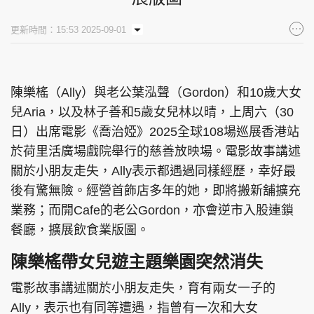
集團旗下品牌
更新時間：15:53 2025-09-01
陳樂榣（Ally）與老公葉泓聲（Gordon）和10歲大女
東周刊
cazbuyer
東Touch
兒Aria，以及林子善和5歲女兒林以晴，上周六（30
日）出席電影《喬治婭》2025全球108場巡展香港站
於荷里活廣場戲院舉行的慈善放映場。電影故事講述
PCM 電腦廣場
星島頭條
星島日報
關於小朋友走失，Ally表示都遇過同樣經歷，幸好最
後有驚無險。經營首飾店多年的她，即將搬新舖擴充
業務；而開Cafe的老公Gordon，亦會逆市入股連鎖
餐廳，擴展飲食業版圖。
頭條日報
星島環球
The Standard
陳樂榣帶女兒遊主題樂園突然消失
電影故事講述關於小朋友走失，育有兩女一子的
Ally，表示也有同等遭遇，指曾有一次和大女
親子王
Oh!爸媽
JobMarket