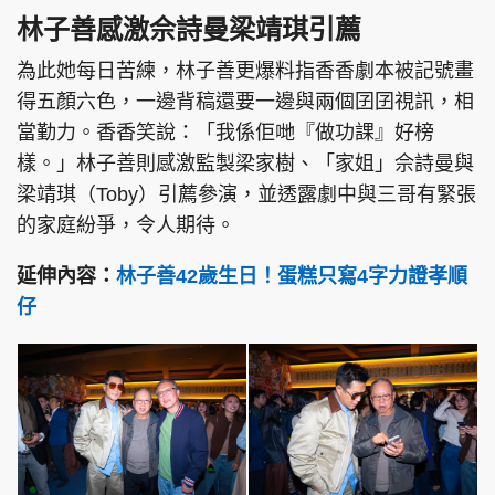
林子善感激佘詩曼梁靖琪引薦
為此她每日苦練，林子善更爆料指香香劇本被記號畫
得五顏六色，一邊背稿還要一邊與兩個囝囝視訊，相
當勤力。香香笑說：「我係佢哋『做功課』好榜
樣。」林子善則感激監製梁家樹、「家姐」佘詩曼與
梁靖琪（Toby）引薦參演，並透露劇中與三哥有緊張
的家庭紛爭，令人期待。
延伸內容：
林子善42歲生日！蛋糕只寫4字力證孝順
仔