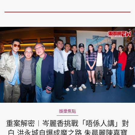
娛樂焦點
重案解密︱岑麗香挑戰「唔係人講」對
白 洪永城自爆成魔之路 朱晨麗陳嘉寶