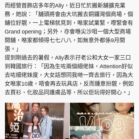
而經營首飾店多年的Ally，近日忙於搬新舖擴充業
務，她說：「舖頭將會由大坑搬去銅鑼灣個商場，個
舖位好靚，一上電梯就見到，𠵱家試業緊，嚟緊會有
Grand opening；另外，亦會喺尖沙咀一個大型商場
開舖，𠵱家都傾得七七八八，如無意外都係9月開
張。」
提到剛過去的暑假，Ally表示孖老公和大女一家三口
到韓國旅行：「因為生咗兩個細佬妹，Attention好似
去咗細佬妹度，大女話想同我哋一齊去旅行，因為大
女𠵱家10歲，唔會再去玩具店，反而鍾意扮靚，例如
去買衫、化妝品同護膚品等，所以佢玩得好開心。」