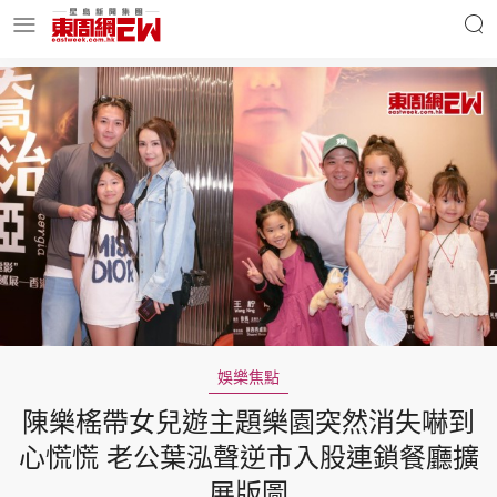
明星名人
時事財經
東周Ladies
優享生活
東周食玩通
會員活動
娛樂焦點
陳樂榣帶女兒遊主題樂園突然消失嚇到
玄學靈異
東周專欄
心慌慌 老公葉泓聲逆市入股連鎖餐廳擴
展版圖