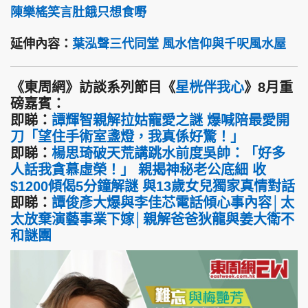
陳樂榣笑言肚餓只想食嘢
延伸內容：
葉泓聲三代同堂 風水信仰與千呎風水屋
《東周網》訪談系列節目《
星桄伴我心
》8月重
磅嘉賓：
即睇：
譚輝智親解拉姑寵愛之謎 爆喊陪最愛開
刀「望住手術室盞燈，我真係好驚！」
即睇：
楊思琦破天荒講跳水前度吳帥：「好多
人話我貪慕虛榮！」 親揭神秘老公底細 收
$1200傾偈5分鐘解謎 與13歲女兒獨家真情對話
即睇：
譚俊彥大爆與李佳芯電話傾心事內容│太
太放棄演藝事業下嫁│親解爸爸狄龍與姜大衛不
和謎團