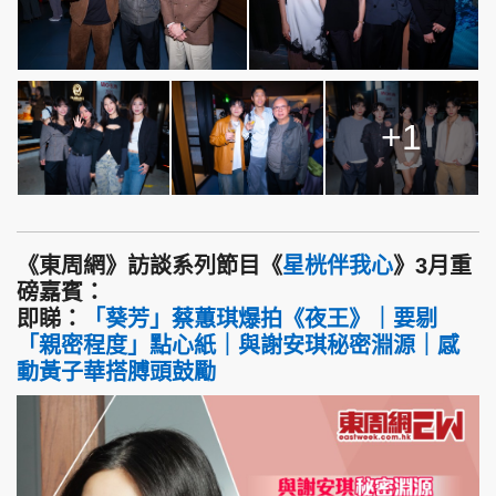
+1
《東周網》訪談系列節目《
星桄伴我心
》3月重
磅嘉賓：
即睇：
「葵芳」蔡蕙琪爆拍《夜王》｜要剔
「親密程度」點心紙｜與謝安琪秘密淵源｜感
動黃子華搭膊頭鼓勵