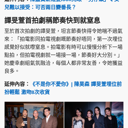
兒難以接受：可否兩日變番長？
譚旻萱首拍劇稱節奏快到就窒息
至於首次拍劇的譚旻萱，坦言節奏快得令她喘不過氣
來：「拍電影同拍電視劇嘅節奏好唔同，第一次埋位
感覺好似就嚟窒息。拍電影有時可以慢慢分析下一場
點拍，但拍電視劇就一場接一場，節奏好大分別。」
她慶幸劇組氣氛融洽，每個人都非常友善，令她獲益
良多。
延伸內容：
《不是你不愛你》| 陳昊森 譚旻萱埋位前
扮輕鬆 激吻8次收貨