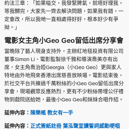
約法三章：「如果嗌交，我發緊脾氣，就唔好理我，
等我嬲完，大家先一齊去解決問題，如果我有錯，一
定會改，所以我哋一直相處得好好，根本好少有爭
拗。」
電影女主角小Geo Geo留低出席分享會
當晚除了藝人現身支持外，主辦紅地毯投資有限公司
董事Simon Li、電影監製徐千雅和導演喬美亦有出
席，女主角喬治婭Georgia（小Geo Geo）更與家人
特地由外地飛來香港出席慈善放映場。電影結束後，
於社交平台共擁過千萬粉絲的小Geo Geo留低出席分
享會，現場觀眾反應熱烈，更有不少粉絲帶埋公仔禮
物到戲院送給她，最後小Geo Geo和妹妹合唱作結。
延伸內容：
陳樂榣 教女有一手
延伸內容：
正式簽紙註冊 葉泓聲宣讀誓詞感動哽咽