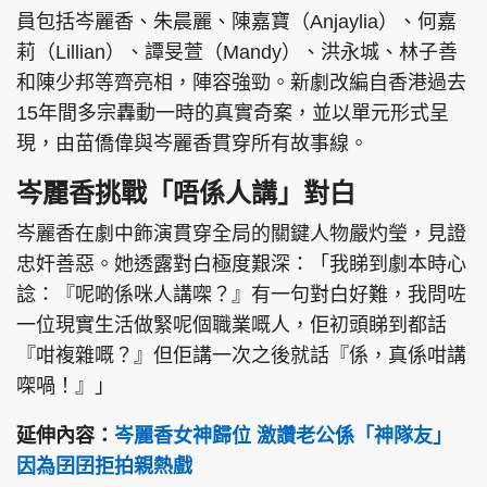
員包括岑麗香、朱晨麗、陳嘉寶（Anjaylia）、何嘉
莉（Lillian）、譚旻萱（Mandy）、洪永城、林子善
和陳少邦等齊亮相，陣容強勁。新劇改編自香港過去
15年間多宗轟動一時的真實奇案，並以單元形式呈
現，由苗僑偉與岑麗香貫穿所有故事線。
岑麗香挑戰「唔係人講」對白
岑麗香在劇中飾演貫穿全局的關鍵人物嚴灼瑩，見證
忠奸善惡。她透露對白極度艱深：「我睇到劇本時心
諗：『呢啲係咪人講㗎？』有一句對白好難，我問咗
一位現實生活做緊呢個職業嘅人，佢初頭睇到都話
『咁複雜嘅？』但佢講一次之後就話『係，真係咁講
㗎喎！』」
延伸內容：
岑麗香女神歸位 激讚老公係「神隊友」
因為囝囝拒拍親熱戲