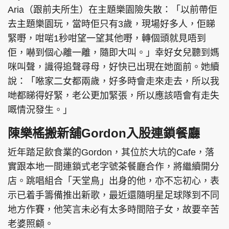
Aria（跟前夫所生）在主題樂園險失散：「以前帶佢
去主題樂園玩，當時佢只有3歲，現場好多人，佢睇
緊嘢，咁啱1秒咁望一望其他嘢，轉個頭就見唔到
頭條搵工
EDUPLUS
佢，嚇到個心離一離，隨即大叫。」幸好女兒聽到媽
咪叫聲，識得追聲尋母，好快已出現在她面前。她續
說：「𠵱家二女都兩歲，好多時會走來走去，所以我
關於我們
使用條款
哋都睇得好緊，老公更加緊張，所以應該唔會有走失
嘅情況發生。」
聯絡我們
版權及免責聲明
隱私政策聲明
陳樂榣搬新舖Gordon入股連鎖餐廳
近年踏足飲食業的Gordon，其位於大坑的Cafe，落
實跟本地一間連鎖式老字號茶餐廳合作，將繼續開分
Copyright © 東周網 版權所有 . 不得轉載
店。跳唱組合「天堂鳥」出身的他，亦不忘初心，表
©Eastweek.com.hk. All rights reserved.
示已着手籌備推出新歌，最近還隨明星足球隊到不同
地方作賽，他笑言未必有太多時間陪子女，故要辛苦
老婆照顧。