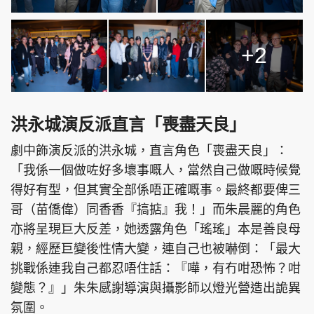
+2
洪永城演反派直言「喪盡天良」
劇中飾演反派的洪永城，直言角色「喪盡天良」：
「我係一個做咗好多壞事嘅人，當然自己做嘅時候覺
得好有型，但其實全部係唔正確嘅事。最終都要俾三
哥（苗僑偉）同香香『搞掂』我！」而朱晨麗的角色
亦將呈現巨大反差，她透露角色「瑤瑤」本是善良母
親，經歷巨變後性情大變，連自己也被嚇倒：「最大
挑戰係連我自己都忍唔住話：『嘩，有冇咁恐怖？咁
變態？』」朱朱感謝導演與攝影師以燈光營造出詭異
氛圍。