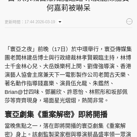
何嘉莉被嚇呆
更新時間：17:44 2026-03-19
「寰亞之夜」前晚（17日）於中環舉行，寰亞傳媒集
團老闆林建岳博士與行政總裁林孝賢親臨主持，林博
士千金林心兒、大岳娛樂柯上閔、劉偉強導演、香港
演藝人協會主席兼天下一電影製作公司老闆古天樂、
著名動作指導錢嘉樂、演員伍允龍、朱鑑然、
Brian@廿四味、鄧麗欣、許恩怡、林熙彤和坂部佩
莎等齊齊現身，場面星光熠熠，熱鬧非常。
寰亞劇集《重案解密》即將開播
當晚焦點之一，落在即將開播的寰亞劇集《重案解
密》身上。該劇監製梁家樹與導演蔡晶盛率領一眾演