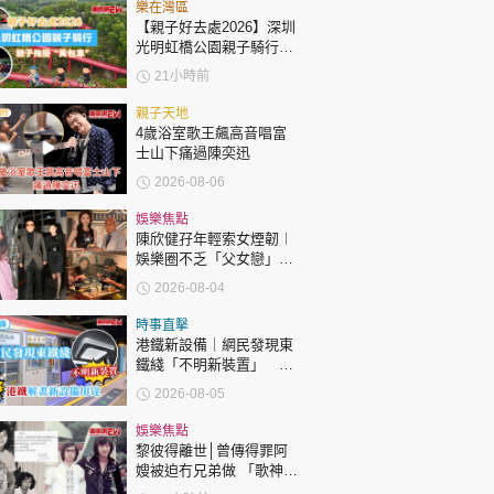
時政財經
樂在灣區
【親子好去處2026】深圳
健康生活
光明虹橋公園親子騎行：
「電助力黃包車」2小時
21小時前
飲食旅遊
環湖
親子天地
4歲浴室歌王飆高音唱富
士山下痛過陳奕迅
2026-08-06
娛樂焦點
陳欣健孖年輕索女煙韌︱
娛樂圈不乏「父女戀」
環球
The Standard
親子王
「爺孫戀」 年齡差距最大
2026-08-04
達51歲 最受矚目有李龍
基謝賢
時事直擊
港鐵新設備｜網民發現東
鐵綫「不明新裝置」 港
鐵解畫新設備用途
2026-08-05
轉載 ©Eastweek.com.hk. All rights reserved.
娛樂焦點
黎彼得離世│曾傳得罪阿
嫂被迫冇兄弟做 「歌神」
許冠傑親筆撰寫悼念忘友