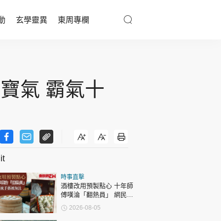
動
玄學靈異
東周專欄
優享生活
醫療百科
寶氣 霸氣十
親子天地
與寵同行
t
東周專欄
時事直擊
娛樂名人
酒樓改用預製點心 十年師
傅嘆淪「翻熱員」 網民憂
文化藝術
傳統手藝被淘汰
2026-08-05