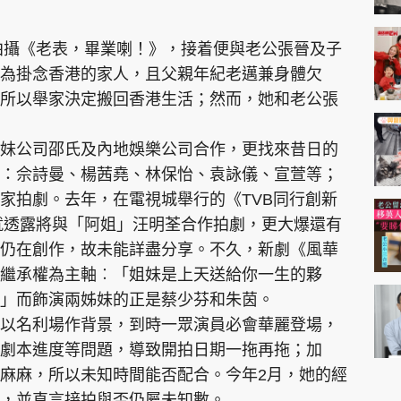
綫拍攝《老表，畢業喇！》，接着便與老公張晉及子
為掛念香港的家人，且父親年紀老邁兼身體欠
所以舉家決定搬回香港生活；然而，她和老公張
妹公司邵氏及內地娛樂公司合作，更找來昔日的
：佘詩曼、楊茜堯、林保怡、袁詠儀、宣萱等；
家拍劇。去年，在電視城舉行的《TVB同行創新
彥就透露將與「阿姐」汪明荃合作拍劇，更大爆還有
仍在創作，故未能詳盡分享。不久，新劇《風華
繼承權為主軸︰「姐妹是上天送給你一生的夥
」而飾演兩姊妹的正是蔡少芬和朱茵。
以名利場作背景，到時一眾演員必會華麗登場，
劇本進度等問題，導致開拍日期一拖再拖；加
麻麻，所以未知時間能否配合。今年2月，她的經
，並直言接拍與否仍屬未知數。