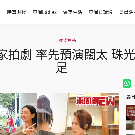
人
時事財經
東周Ladies
優享生活
東周食玩通
會員活
時事財經
東周Ladies
娛樂焦點
時事直擊
談情說性
家拍劇 率先預演闊太 珠光
財經智庫
時尚生活
足
焦點人物
健康醫美
她世代力量
卓越女性
最Hi
會員活動
玄學靈異
周JETSO
東勝運程
智富天下 李居明