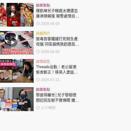
娛樂焦點
陳凱琳兒子睇戲太嘈遭忌
廉淋頭報復 報警處理自責
護子不力 歐錦棠陳倩揚齊
2026-08-05
表態「媽媽有責任」
與寵同行
狠毒旅客鐵鏟打死剛生產
母貓 同區貓媽救起遺孤貓
B接手哺育
2026-08-05
談情說性
Threads出軌︱老公留港
偷食斷正！移英人妻返港
復仇：要睇住個小三崩
2026-07-21
潰！
娛樂焦點
黎彼得離世│兒子黎樹德
開記招反駁不實傳聞 鍾志
光代好友澄清：冇經濟問
17小時前
題