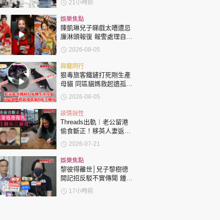
21小時前
娛樂焦點
陳凱琳兒子睇戲太嘈遭忌
廉淋頭報復 報警處理自責
護子不力 歐錦棠陳倩揚齊
2026-08-05
表態「媽媽有責任」
與寵同行
狠毒旅客鐵鏟打死剛生產
母貓 同區貓媽救起遺孤貓
B接手哺育
2026-08-05
談情說性
Threads出軌︱老公留港
偷食斷正！移英人妻返港
復仇：要睇住個小三崩
2026-07-21
潰！
娛樂焦點
黎彼得離世│兒子黎樹德
開記招反駁不實傳聞 鍾志
光代好友澄清：冇經濟問
17小時前
題