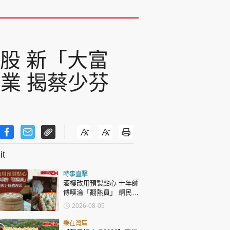
招股 新「大富
業 揭蔡少芬
t
時事直擊
酒樓改用預製點心 十年師
傅嘆淪「翻熱員」 網民憂
傳統手藝被淘汰
2026-08-05
樂在灣區