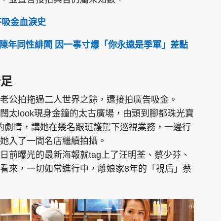
芬吸金血淚史
陳年同性緋聞 因一事寸爆「你永遠是季軍」差點
十足
老公拍拖過二人世界之餘，還接拍廣告吸金。
闊太look現身金鐘的太古廣場，由頭到腳都珠光寶
告的劇情，講她在幾名跟班護駕下巡視業務，一邊行
她入了一間名店繼續拍攝。
日前曝光的最新海報就tag上了汪明荃、蔡少芬、
看來，一切如常進行中，離娘家8年的「視后」蔡