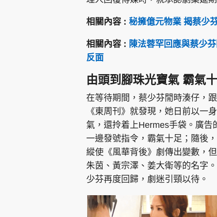
相關內容 :
秘擁億元物業 揭蔡少
相關內容 :
陳法蓉罕回應與蔡少芬
反面
由頭到腳珠光寶氣 霸氣
在等待期間，蔡少芬閒時湊仔，跟
《東周刊》就發現，她日前以一身
氣，還拎着上Hermes手袋。廣
一邊發號指令，霸氣十足；隨後，
縱使《風華背後》劇傳出變數，但
朱茵、黃宗澤、姜大衛等的名字。
少芬再度回歸，劇迷引頸以待。