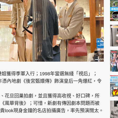
神機妙算 李丞責
緣來有理 麥玲玲
鬼靈精怪 威師兄
PCM 電腦廣場
星島頭條
星島日報
頭條日報
星島
選港姐獲得季軍入行；1998年當選無綫「視后」；
11年憑內地劇《後宮甄嬛傳》飾演皇后一角爆紅，令
EDUPLUS
、花旦回巢拍劇，並且獲得高收視、好口碑，所
《風華背後》；可惜，新劇有傳因劇本問題而被
款
版權及免責聲明
Copyright © 東周網 版權所有 . 不得
貴look現身金鐘的名店拍攝廣告，率先預演闊太。