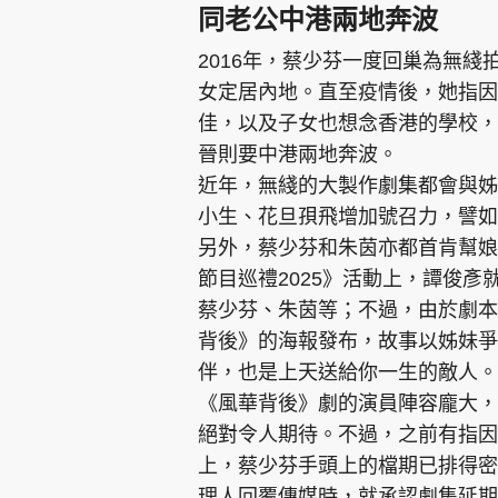
同老公中港兩地奔波
2016年，蔡少芬一度回巢為無
女定居內地。直至疫情後，她指因
佳，以及子女也想念香港的學校，
晉則要中港兩地奔波。
近年，無綫的大製作劇集都會與姊
小生、花旦孭飛增加號召力，譬如
另外，蔡少芬和朱茵亦都首肯幫娘
節目巡禮2025》活動上，譚俊
蔡少芬、朱茵等；不過，由於劇本
背後》的海報發布，故事以姊妹爭
伴，也是上天送給你一生的敵人。
《風華背後》劇的演員陣容龐大，
絕對令人期待。不過，之前有指因
上，蔡少芬手頭上的檔期已排得密
理人回覆傳媒時，就承認劇集延期