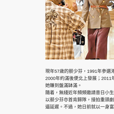
集團旗下品牌
東周刊
cazbuyer
東Touch
現年57歲的蔡少芬，1991年參
2000年約滿後便北上發展；20
她賺到盤滿缽滿。
Oh!爸媽
JobMarket
頭條搵工
隨着，無綫近年頻頻邀請昔日小生
以蔡少芬亦首肯歸隊，接拍重頭劇
關於我們
聯絡我們
隱私政策聲明
使用條
逼延遲。不過，她日前就以一身富