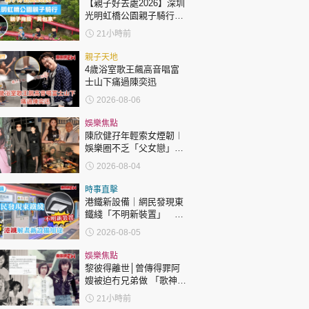
【親子好去處2026】深圳
光明虹橋公園親子騎行：
「電助力黃包車」2小時
21小時前
環湖
親子天地
4歲浴室歌王飆高音唱富
士山下痛過陳奕迅
2026-08-06
娛樂焦點
陳欣健孖年輕索女煙韌︱
娛樂圈不乏「父女戀」
「爺孫戀」 年齡差距最大
2026-08-04
達51歲 最受矚目有李龍
基謝賢
時事直擊
港鐵新設備｜網民發現東
鐵綫「不明新裝置」 港
鐵解畫新設備用途
2026-08-05
娛樂焦點
黎彼得離世│曾傳得罪阿
嫂被迫冇兄弟做 「歌神」
許冠傑親筆撰寫悼念忘友
21小時前