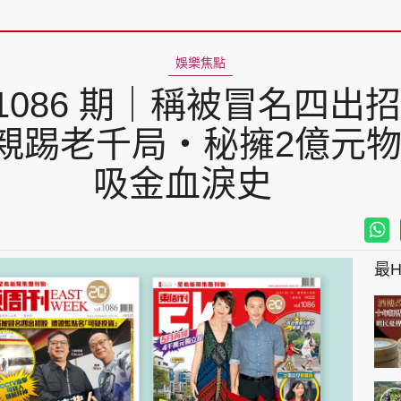
娛樂焦點
086 期｜稱被冒名四出
親踢老千局‧秘擁2億元物
吸金血淚史
最Hi