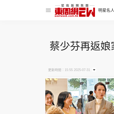
明星名
明星名人
娛樂焦點
蔡少芬再返娘
話題人物
東姑熱話
更新時間：15:55 2025-07-31
東周食玩通
樂在灣區
東
飲食玩樂