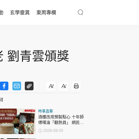
動
玄學靈異
東周專欄
優享生活
醫療百科
 劉青雲頒獎
親子天地
與寵同行
t
東周專欄
時事直擊
娛樂名人
酒樓改用預製點心 十年師
傅嘆淪「翻熱員」 網民憂
文化藝術
傳統手藝被淘汰
2026-08-05