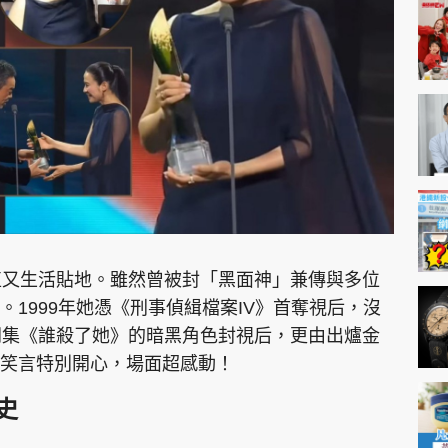
神機妙算 李丞責
緣來有理 麥玲玲
鬼靈精怪 威師兄
PCM 電腦廣場
星島頭條
星島日報
頭條日報
星島
直又生活貼地。雖然曾被封「黑面神」兼傳與多位
1999年她憑《刑事偵緝檔案IV》首奪視后，沒
劇集《誰殺了她》的暗黑角色封視后，更由出爐金
EDUPLUS
她笑言特別開心，場面超感動！
款
版權及免責聲明
Copyright © 東周網 版權所有 . 不得
史