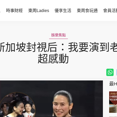
人
時事財經
東周Ladies
優享生活
東周食玩通
會員活
時事財經
東周Ladies
娛樂焦點
時事直擊
談情說性
新加坡封視后：我要演到老
財經智庫
時尚生活
超感動
焦點人物
健康醫美
她世代力量
卓越女性
最Hi
會員活動
玄學靈異
周JETSO
東勝運程
智富天下 李居明