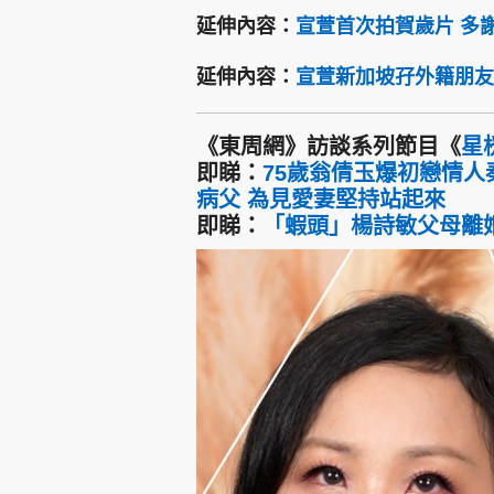
延伸內容：
宣萱首次拍賀歲片 多
延伸內容：
宣萱新加坡孖外籍朋友
《東周網》訪談系列節目《
星
即睇：
75歲翁倩玉爆初戀情人
病父 為見愛妻堅持站起來
即睇：
「蝦頭」楊詩敏父母離婚