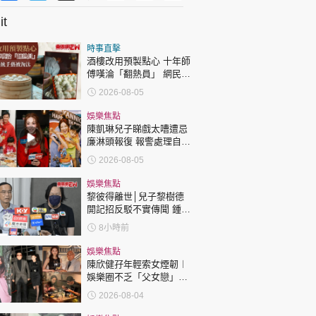
t
時事直擊
酒樓改用預製點心 十年師
傅嘆淪「翻熱員」 網民憂
傳統手藝被淘汰
2026-08-05
娛樂焦點
陳凱琳兒子睇戲太嘈遭忌
廉淋頭報復 報警處理自責
護子不力 歐錦棠陳倩揚齊
2026-08-05
表態「媽媽有責任」
娛樂焦點
黎彼得離世│兒子黎樹德
開記招反駁不實傳聞 鍾志
光代好友澄清：冇經濟問
8小時前
題
娛樂焦點
陳欣健孖年輕索女煙韌︱
娛樂圈不乏「父女戀」
「爺孫戀」 年齡差距最大
2026-08-04
達51歲 最受矚目有李龍
基謝賢