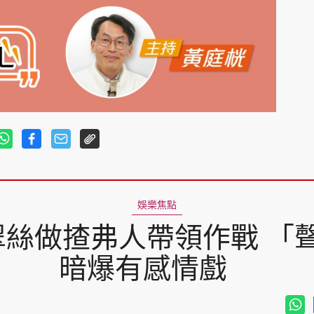
娛樂焦點
翠絲做揸弗人帶領作戰 「
暗爆有感情戲