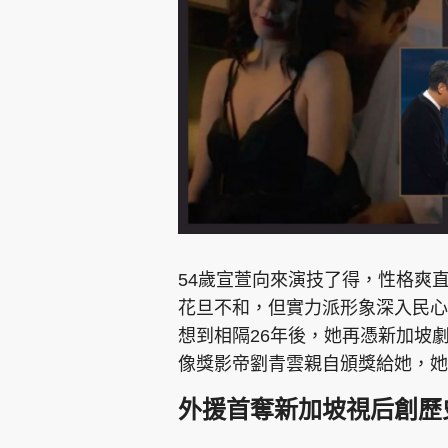
集團旗下品牌
東周刊
cazbuyer
東Touch
54歲宣萱向來演技了得，性格爽
花旦不和，但實力派形象深入民心。
想到相隔26年後，她再憑新加坡
Oh!爸媽
JobMarket
頭條搵工
像獎影帝劉青雲親自頒獎給她，
關於我們
聯絡我們
隱私政策聲明
使用條
外援首奪新加坡視后創歷