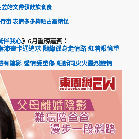
謝姜皓文帶領飲飲食食
行街 表情多多夠晒古靈精怪
桄伴我心
》6月重磅嘉賓：
秦沛畫卡通追求 隨緣孤身走情路 紅着眼憶重
有陰影 愛情受重傷 細訴同火火轟烈戀情