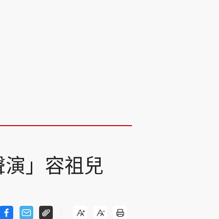
聲演」容祖兒