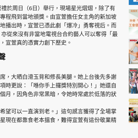
頒獎禮於周日（6日）舉行，現場星光熠熠，除了有
專程飛到當地頒獎。由宣萱擔任女主角的新加坡
地播出時，宣萱已憑此劇「爆冷」勇奪視后。而
來，亦從來沒有非當地電視台合約藝人可以奪得「最
為，宣萱真的憑實力創下歷史。
聲
席，大晒白滑玉背和修長美腿。她上台後先多謝
項時更說：「喺你手上攞獎特別開心！」她還自
個月，因角色非常黑暗，令她時常處於低落的狀
希望可以一直演到老。」這句感言獲得了全場掌
星現在都靠食老本搵食，難得宣萱有這份敬業精