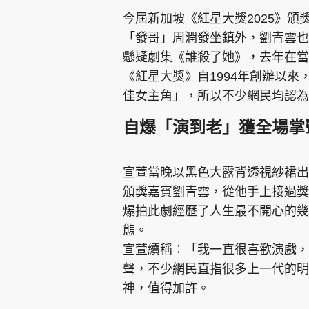
今屆新加坡《紅星大獎2025》
「發哥」周潤發坐鎮外，劉青雲也
懸疑劇集《誰殺了她》，去年在當
《紅星大獎》自1994年創辦以
佳女主角」，所以不少網民均認
自爆「演到老」獲全場掌
宣萱當晚以黑色大露背透視紗裙出
頒獎嘉賓劉青雲，從他手上接過獎
爆拍此劇經歷了人生最不開心的幾
態。
宣萱續稱：「我一直很喜歡演戲，
聲，不少網民直指很多上一代的明
神，值得加許。