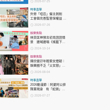
2026-07-25
時事直擊
外勞「啞忍」僱主剝削
工會倡完善監管保權益 |
收風亭
2026-07-26
娛樂焦點
林奕匡神預言初見囝囝情
景 邊喊邊唱《搖籃下的
歌》
2024-10-14
娛樂焦點
陳欣健孖年輕索女煙韌︱
娛樂圈不乏「父女戀」
「爺孫戀」 年齡差距最大
2026-08-04
達51歲 最受矚目有李龍
基謝賢
時事直擊
2026動漫節｜阿婆阿公排
隊黨現身 有「蛇頭」帶
隊 搶購Hot Toys人偶潮
2026-07-27
物 大批動漫迷不滿鼓譟