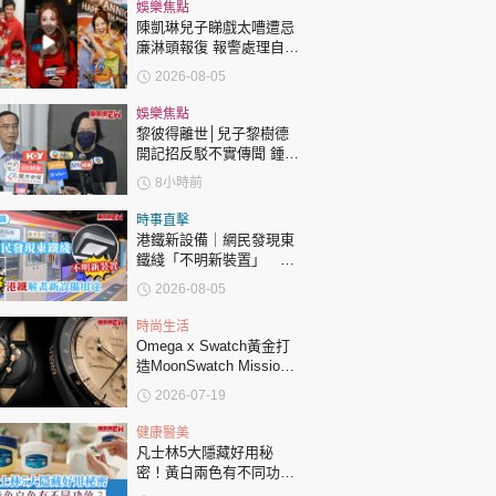
時政財經
娛樂焦點
陳凱琳兒子睇戲太嘈遭忌
健康生活
廉淋頭報復 報警處理自責
護子不力 歐錦棠陳倩揚齊
2026-08-05
飲食旅遊
表態「媽媽有責任」
娛樂焦點
黎彼得離世│兒子黎樹德
開記招反駁不實傳聞 鍾志
光代好友澄清：冇經濟問
8小時前
題
時事直擊
港鐵新設備｜網民發現東
鐵綫「不明新裝置」 港
環球
The Standard
親子王
鐵解畫新設備用途
2026-08-05
時尚生活
Omega x Swatch黃金打
造MoonSwatch Mission
to the Moon 1969！要答
2026-07-19
啱32條問題先買到？
轉載 ©Eastweek.com.hk. All rights reserved.
健康醫美
凡士林5大隱藏好用秘
密！黃白兩色有不同功
效？