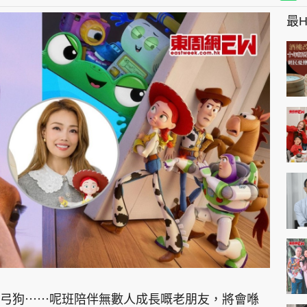
最Hi
弓狗⋯⋯呢班陪伴無數人成長嘅老朋友，將會喺