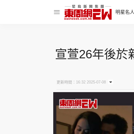
明星名
明星名人
娛樂焦點
宣萱26年後於
話題人物
東姑熱話
更新時間：16:32 2025-07-08
東周食玩通
樂在灣區
東
飲食玩樂