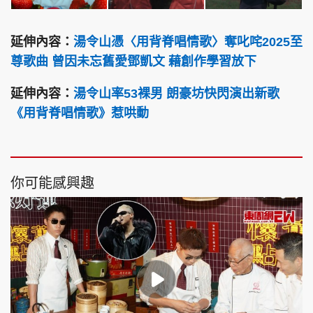
延伸內容：
湯令山憑〈用背脊唱情歌〉奪叱咤2025至
尊歌曲 曾因未忘舊愛鄧凱文 藉創作學習放下
延伸內容：
湯令山率53裸男 朗豪坊快閃演出新歌
《用背脊唱情歌》惹哄動
你可能感興趣