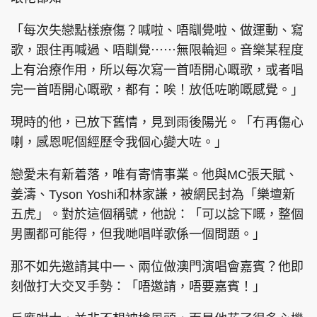
「每次失戀點樣療傷？喊啦、唔瞓覺啦、做運動、寫
歌，跟住再喊過、唔瞓覺⋯⋯無限輪迴。音樂某程度
上有治療作用，所以每次寫一首唔開心嘅歌，或者唱
完一首唔開心嘅歌，都有：唉！放低咗啲嘅感覺。」
現時的他，已放下舊情，見到雨後陽光。「冇再傷心
喇，感恩呢個經歷令我個心變大咗。」
戀愛未有新着落，唯有寄情事業。他與MC張天賦、
姜濤、Tyson Yoshi和林家謙，被網民封為「樂壇新
五虎」。對於這個稱號，他說：「可以諗下嘅，整個
男團都可能得，但我哋唱咩歌係一個問題。」
那不如先邀請其中一、兩位做澳門演唱會嘉賓？他即
刻做打大交叉手勢：「唔邀請，唔要嘉賓！」