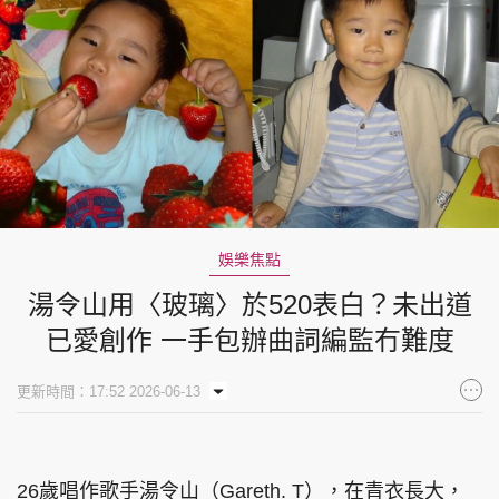
娛樂焦點
湯令山用〈玻璃〉於520表白？未出道
已愛創作 一手包辦曲詞編監冇難度
更新時間：17:52 2026-06-13
26歲唱作歌手湯令山（Gareth. T），在青衣長大，