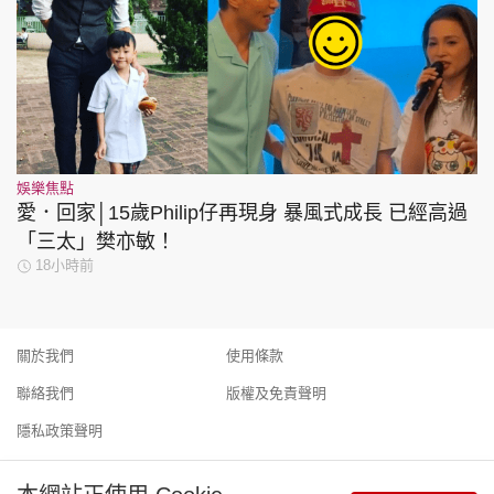
娛樂焦點
愛．回家│15歲Philip仔再現身 暴風式成長 已經高過
「三太」樊亦敏！
18小時前
關於我們
使用條款
聯絡我們
版權及免責聲明
隱私政策聲明