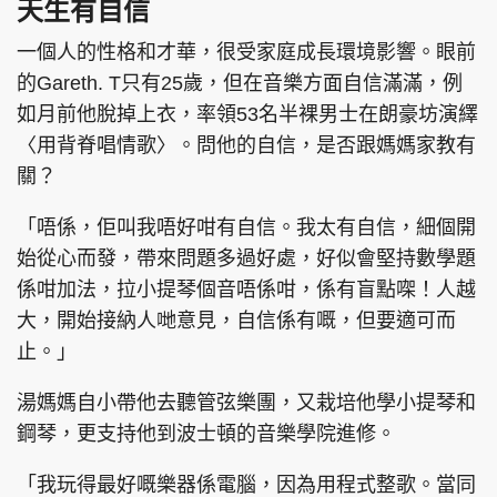
天生有自信
一個人的性格和才華，很受家庭成長環境影響。眼前
的Gareth. T只有25歲，但在音樂方面自信滿滿，例
如月前他脫掉上衣，率領53名半裸男士在朗豪坊演繹
〈用背脊唱情歌〉。問他的自信，是否跟媽媽家教有
關？
「唔係，佢叫我唔好咁有自信。我太有自信，細個開
始從心而發，帶來問題多過好處，好似會堅持數學題
係咁加法，拉小提琴個音唔係咁，係有盲點㗎！人越
大，開始接納人哋意見，自信係有嘅，但要適可而
止。」
湯媽媽自小帶他去聽管弦樂團，又栽培他學小提琴和
鋼琴，更支持他到波士頓的音樂學院進修。
「我玩得最好嘅樂器係電腦，因為用程式整歌。當同