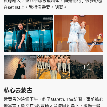
反應咁大，並非不想被搶風頭，而是他花了很多心機
在set list上，覺得沒需要。明嘅。
+1
私心去蒙古
近黃昏的這個下午，約了Gareth. T做訪問，事前擔心
他寡言，慶幸在5名宣傳人員陪同到場下，經過一輪