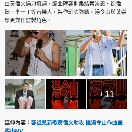
由黃偉文操刀填詞，編曲陣容則集結葉崇恩、徐偉
臻、李一丁等音樂人，製作班底強勁，湯令山與葉崇
恩更兼任監製角色。
+11
延伸內容：
容祖兒新歌黃偉文助攻 搵湯令山作曲兼
客串MV