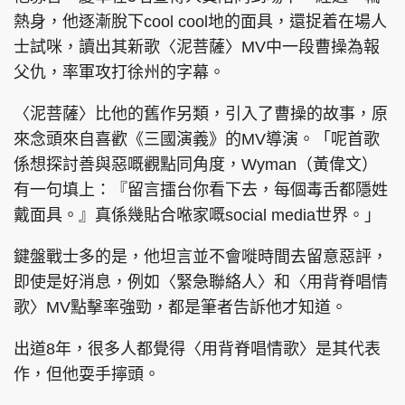
熱身，他逐漸脫下cool cool地的面具，還捉着在場人
士試咪，讀出其新歌〈泥菩薩〉MV中一段曹操為報
父仇，率軍攻打徐州的字幕。
〈泥菩薩〉比他的舊作另類，引入了曹操的故事，原
來念頭來自喜歡《三國演義》的MV導演。「呢首歌
係想探討善與惡嘅觀點同角度，Wyman（黃偉文）
有一句填上：『留言擂台你看下去，每個毒舌都隱姓
戴面具。』真係幾貼合𠵱家嘅social media世界。」
鍵盤戰士多的是，他坦言並不會嘥時間去留意惡評，
即使是好消息，例如〈緊急聯絡人〉和〈用背脊唱情
歌〉MV點擊率強勁，都是筆者告訴他才知道。
出道8年，很多人都覺得〈用背脊唱情歌〉是其代表
作，但他耍手擰頭。