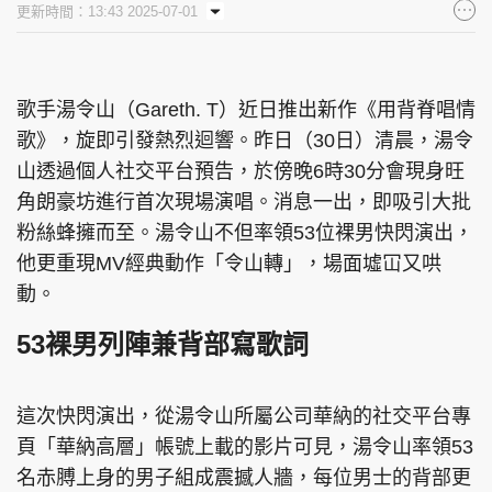
更新時間：13:43 2025-07-01
集團旗下品牌
歌手湯令山（Gareth. T）近日推出新作《用背脊唱情
歌》，旋即引發熱烈迴響。昨日（30日）清晨，湯令
東周刊
cazbuyer
東Touch
山透過個人社交平台預告，於傍晚6時30分會現身旺
角朗豪坊進行首次現場演唱。消息一出，即吸引大批
粉絲蜂擁而至。湯令山不但率領53位裸男快閃演出，
PCM 電腦廣場
星島頭條
星島日報
他更重現MV經典動作「令山轉」，場面墟冚又哄
動。
53裸男列陣兼背部寫歌詞
頭條日報
星島環球
The Standard
這次快閃演出，從湯令山所屬公司華納的社交平台專
頁「華納高層」帳號上載的影片可見，湯令山率領53
名赤膊上身的男子組成震撼人牆，每位男士的背部更
親子王
Oh!爸媽
JobMarket