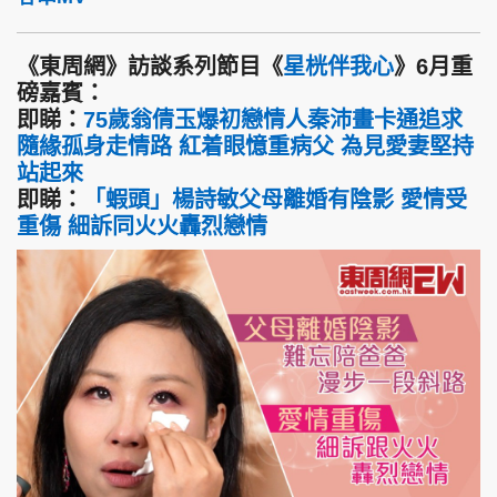
《東周網》訪談系列節目《
星桄伴我心
》6月重
磅嘉賓：
即睇：
75歲翁倩玉爆初戀情人秦沛畫卡通追求
隨緣孤身走情路 紅着眼憶重病父 為見愛妻堅持
站起來
即睇：
「蝦頭」楊詩敏父母離婚有陰影 愛情受
重傷 細訴同火火轟烈戀情