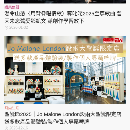
娛樂焦點
湯令山憑〈用背脊唱情歌〉奪叱咤2025至尊歌曲 曾
因未忘舊愛鄧凱文 藉創作學習放下
2026-01-02
時尚生活
聖誕節2025｜Jo Malone London設兩大聖誕限定店
送多款產品體驗裝/製作個人專屬啤牌
2025-12-16