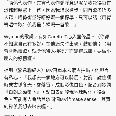
「唔係代表作，其實代表作係咩意思呢？我覺得每首
歌都超越緊上一首，因為我追求進步，同首歌多唔多
人聽，唔係衡量好唔好嘅一個標準，只可以話〈用背
脊唱情歌〉係我最赤裸嘅一首歌。」
Wyman的歌詞，有如Gareth. T心入面條蟲。〈你都
不知道自己有多好〉在他迷失時出現，鼓勵他；〈用
背脊唱情歌〉就令他待人接物方面變得成熟，要做小
朋友的好榜樣。
提到〈緊急聯絡人〉MV落重本去蒙古拍攝，他坦言
有私心，「我想去一個地方可以騎馬、射箭，諗住嗰
時蒙古係冬天，會落雪，成個影像白色，配合到歌詞
『白朗之巔墮下』，點知去到發現地球暖化，得泥
色。可能有人會話首歌同個MV唔make sense，其實
純粹係我想去咪去囉。」