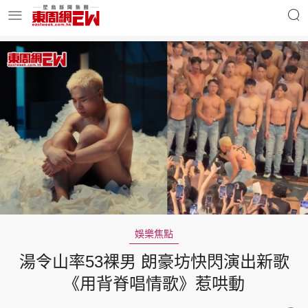
明星名人
時事財經
東周Ladies
優享生活
東周食玩通
會員活動
娛樂焦點
湯令山率53裸男 朗豪坊快閃演出新歌
玄學靈異
東周專欄
《用背脊唱情歌》惹哄動