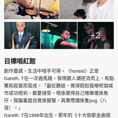
+2
目標唱紅館
創作靈感，生活中唾手可得。〈honest〉正是
Gareth. T在一次過馬路，發現跟人潮逆流而上，有點
驚和寂寞而寫成。「最近聽返，覺得假如我喺呢個城
市成功唔到，都要接受。唔係覺得自己喺樂壇係魚
仔，我腦裏面自覺係猩猩，真實嚟講係隻pug（八
哥）。」
Gareth. T在1999年出生，那年的《十大勁歌金曲頒