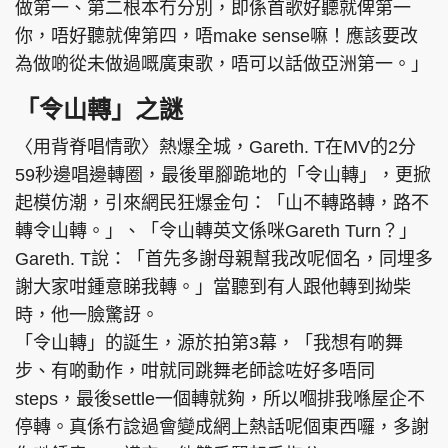
做第一、第二根本冇分別，即係首歌好聽就俾第一
你，唔好聽就俾第四，唔make sense嘛！應該要改
為做啲從未做過嘅廣東歌，唔可以話做亞洲第一。」
「令山轉」之謎
〈用背脊唱情歌〉熱爆全城，Gareth. T在MV的2分
59秒邊唱邊轉圈，最後單腳跪地的「令山轉」，更掀
起模仿潮，引來網民狂爆金句：「山不轉路轉，路不
轉令山轉。」、「令山轉英文係咪Gareth Turn？」
Gareth. T說：「首先多謝母親幫我改呢個名，同埋多
謝大家咁鍾意睇我轉。」當聽到有人跟他轉到拗柴
時，他一臉驚訝。
「令山轉」的誕生，源於拍第3幕，「我想有啲舞
步、有啲動作，咁就同跳舞老師諗咗好多唔同
steps，最後settle一個轉就夠，所以嗰排我喺屋企不
停轉。真係冇諗過會變成網上熱話呢個東西囉，多謝