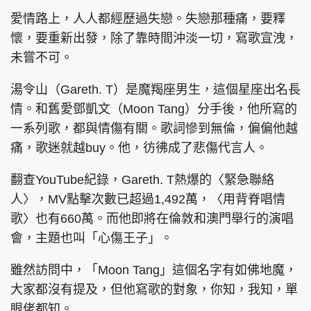
愛情路上，人人都經歷過失戀。失戀那種痛，要釋
懷，要重新出發，除了靠時間沖淡一切，寫歌宣洩，
未嘗不可。
湯令山（Gareth. T）是魔羯座男生，這個星座出名長
情。和舊愛鄧凱文（Moon Tang）分手後，他所寫的
一系列歌，都與情傷有關。歌詞慘到無倫，偏偏他越
痛，歌迷就越buy。他，彷彿成了悲傷代言人。
翻查YouTube紀錄，Gareth. T熱爆的〈緊急聯絡
人〉，MV點擊次數已超過1,492萬，〈用背脊唱情
歌〉也有660萬。而他即將在倫敦和澳門舉行的演唱
會，主題也叫「心傷王子」。
雖然訪問中，「Moon Tang」這個名字有如佛地魔，
大家都沒有提及，但他寫歌的對象，你知，我知，單
眼佬都知。