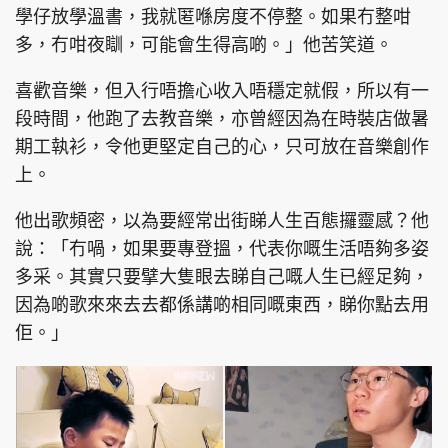
學仔放學溫書，我就匿喺房度不停整。如果冇整咁
多，冇咁夜瞓，可能會生得高啲。」他苦笑道。
喜歡音樂，但入行唔擔心收入唔穩定就假，所以有一
段時間，他跑了去教音樂，亦曾經因為在時裝店做暑
期工執衫，令他更堅定自己的心，只可放在音樂創作
上。
他出歌頻密，以為要經常出街睇人生百態攞靈感？他
說：「冇喎，如果要專登搵，代表你嘅生活唔夠多姿
多采。其實只要擘大隻眼去睇自己嘅人生已經足夠，
因為啲歌來來去去都係講啲相同嘅東西，睇你點去用
佢。」