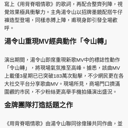
寫上《用背脊唱情歌》的歌詞，再配合整齊列陣，視
覺效果極具衝擊力。主角湯令山以招牌墨鏡配搭牛仔
褲造型登場，同樣赤膊上陣，甫現身即引發全場歡
呼。
頭條搵工
EDUPLUS
湯令山重現MV經典動作「令山轉」
關於我們
使用條款
演出期間，湯令山即席重現新歌MV中的標誌性動作
聯絡我們
版權及免責聲明
「令山轉」，將現場氣氛推至高峰。據悉，該曲MV
隱私政策聲明
上載僅3星期已已突破183萬次點擊，不少網民更在各
大社交平台分享歌曲MV。現場所見，商場門口擠滿
圍觀的巿民，不少粉絲更高舉手機拍攝演出盛況。
Copyright © 東周網 版權所有 . 不得轉載
©Eastweek.com.hk. All rights reserved.
金牌團隊打造話題之作
《用背脊唱情歌》由湯令山聯同徐偉臻共同作曲，並