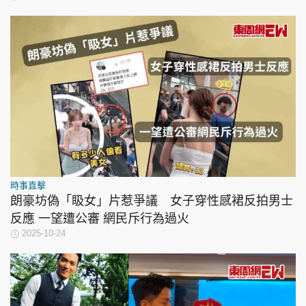
時事直擊
朗豪坊偽「𥄫女」片惹爭議 女子穿性感裙反拍男士
反應 一望遭公審 網民斥行為過火
2025-10-24