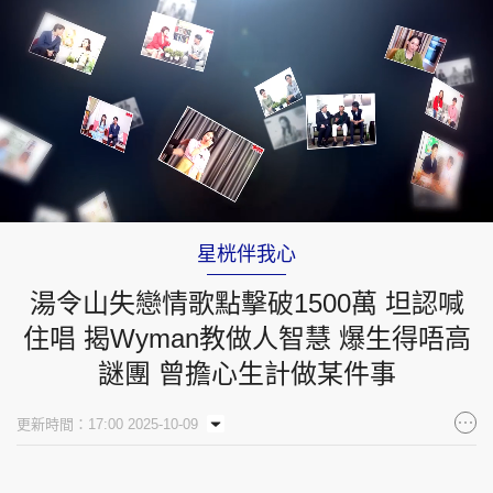
Loaded
:
Unmute
3.20%
星桄伴我心
湯令山失戀情歌點擊破1500萬 坦認喊
住唱 揭Wyman教做人智慧 爆生得唔高
謎團 曾擔心生計做某件事
更新時間：17:00 2025-10-09