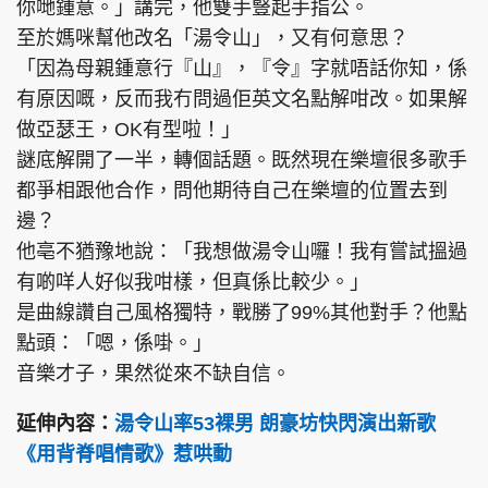
你哋鍾意。」講完，他雙手豎起手指公。
至於媽咪幫他改名「湯令山」，又有何意思？
「因為母親鍾意行『山』，『令』字就唔話你知，係
有原因嘅，反而我冇問過佢英文名點解咁改。如果解
做亞瑟王，OK有型啦！」
謎底解開了一半，轉個話題。既然現在樂壇很多歌手
都爭相跟他合作，問他期待自己在樂壇的位置去到
邊？
他亳不猶豫地說：「我想做湯令山囉！我有嘗試搵過
有啲咩人好似我咁樣，但真係比較少。」
是曲線讚自己風格獨特，戰勝了99%其他對手？他點
點頭：「嗯，係啩。」
音樂才子，果然從來不缺自信。
延伸內容：
湯令山率53裸男 朗豪坊快閃演出新歌
《用背脊唱情歌》惹哄動