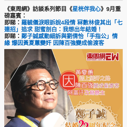
《東周網》訪談系列節目《
星桄伴我心
》9月重
磅嘉賓：
即睇：
羅毓儀淚眼訴說4段情 冧數林俊其出「七
連招」追求 甜蜜剖白：我想出年結婚！
即睇：
鄭子誠感動細訴與劉倩怡「手指公」情
緣 爆因黃夏蕙變奸 因陳百強變成偷渡客