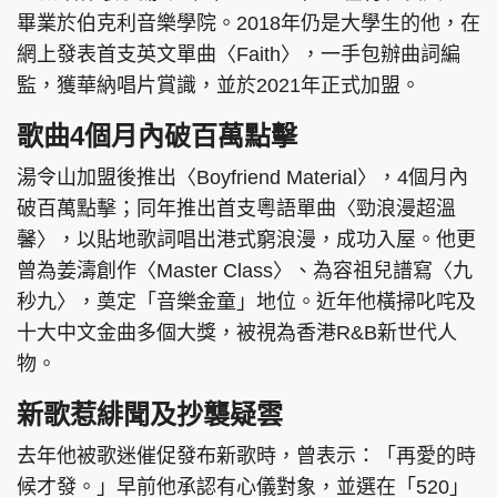
畢業於伯克利音樂學院。2018年仍是大學生的他，在
網上發表首支英文單曲〈Faith〉，一手包辦曲詞編
監，獲華納唱片賞識，並於2021年正式加盟。
歌曲4個月內破百萬點擊
湯令山加盟後推出〈Boyfriend Material〉，4個月內
破百萬點擊；同年推出首支粵語單曲〈勁浪漫超溫
馨〉，以貼地歌詞唱出港式窮浪漫，成功入屋。他更
曾為姜濤創作〈Master Class〉、為容祖兒譜寫〈九
秒九〉，奠定「音樂金童」地位。近年他橫掃叱咤及
十大中文金曲多個大獎，被視為香港R&B新世代人
物。
新歌惹緋聞及抄襲疑雲
去年他被歌迷催促發布新歌時，曾表示：「再愛的時
候才發。」早前他承認有心儀對象，並選在「520」