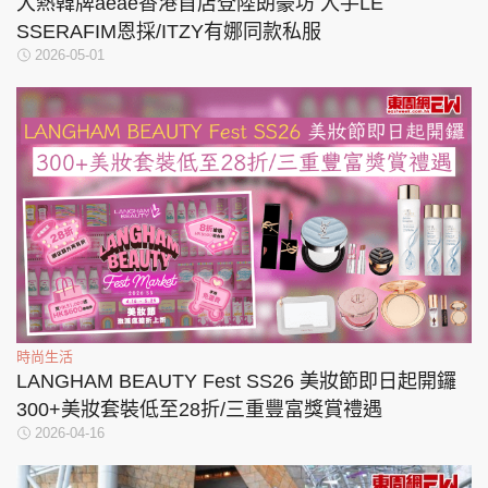
大熱韓牌aeae香港首店登陸朗豪坊 入手LE
SSERAFIM恩採/ITZY有娜同款私服
2026-05-01
時尚生活
LANGHAM BEAUTY Fest SS26 美妝節即日起開鑼
300+美妝套裝低至28折/三重豐富獎賞禮遇
2026-04-16