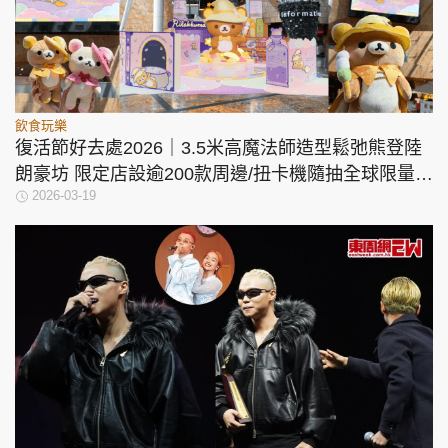
飲食玩樂
復活節好去處2026｜3.5米高魔法師造型鬆弛熊登陸
朗豪坊 限定店設逾200款周邊/扭卡機隨抽全球限量閃
2026-03-19
卡