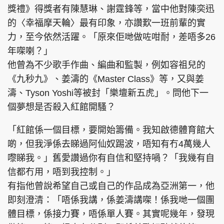
獎禮》得獎者有陳慧琳、謝霆鋒等，當中他對陳奕迅
的〈幸福摩天輪〉最有印象，亦讚歎一班前輩的實
力，至今依然活躍。「原來佢哋做咗咁耐，差唔多26
年㗎喇？」
他曾為不少歌手作曲、編曲和監製，例如容祖兒的
《九秒九》、姜濤的《Master Class》等，又與姜
濤、Tyson Yoshi等被封「樂壇新五虎」。問他下一
個夢想是否殺入紅館開騷？
「紅館係一個目標，要開始籌備。我知啟德體育館大
啲，但我淨係去睇過阿仙奴踢波，唔知有冇4萬幾人
嚟睇我。」舊愛讚過你有自信和堅持喎？「我幾有自
信都冇用，唔到我控制。」
有指他曾說希望自己或自己的作品成為亞洲第一，他
即刻澄清：「唔係我講，係姜濤講㗎！係我哋一個團
體目標，係接力賽，唔係單人賽。其實呢幾年，發現