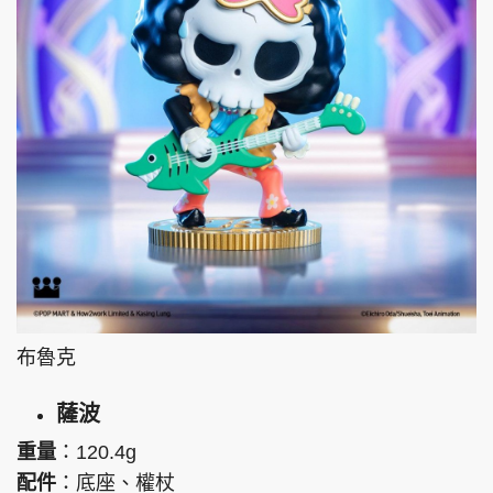
布魯克
薩波
重量
：120.4g
配件
：底座、權杖