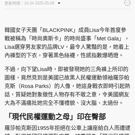
更新時間：14:34 2025-05-08
集團旗下品牌
韓國女子天團「BLACKPINK」成員Lisa今年首度參
戰被稱為「時尚奧斯卡」的時尚盛事「Met Gala」，
東周刊
cazbuyer
東Touch
Lisa選穿男友家的品牌LV，最令人驚豔的是，她着上
內褲型的下衣，穿著黑色絲襪，性感指數爆晒燈。
不過，向下望Lisa時，即被發現她的三角褲上所印的
PCM 電腦廣場
星島頭條
星島日報
圖樣，竟然見到是美國已故黑人民權運動領袖羅莎帕
克斯（Rosa Parks）的人像，她這身戰衣即時引起熱
話，質疑她對象徵性人物存有不敬之意，令美國網友
大為不滿痛批她完全不懂禮貌、沒大腦、太過份。
頭條日報
星島環球
The Standard
「現代民權運動之母」印在臀部
羅莎帕克斯因1955年拒絕在公車上讓座給白人而遭逮
親子王
Oh!爸媽
JobMarket