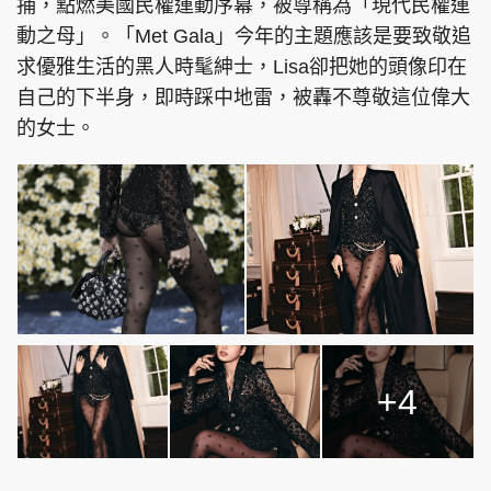
捕，點燃美國民權運動序幕，被尊稱為「現代民權運
動之母」。「Met Gala」今年的主題應該是要致敬追
求優雅生活的黑人時髦紳士，Lisa卻把她的頭像印在
自己的下半身，即時踩中地雷，被轟不尊敬這位偉大
頭條搵工
EDUPLUS
的女士。
關於我們
使用條款
聯絡我們
版權及免責聲明
隱私政策聲明
Copyright © 東周網 版權所有 . 不得轉載
©Eastweek.com.hk. All rights reserved.
+4