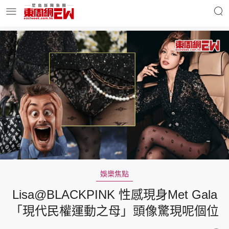
明星名人
時事財經
東周Ladies
優享生活
東周食玩通
會員活動
娛樂焦點
Lisa@BLACKPINK 性感現身Met Gala
玄學靈異
東周專欄
「現代民權運動之母」頭像驚現呢個位