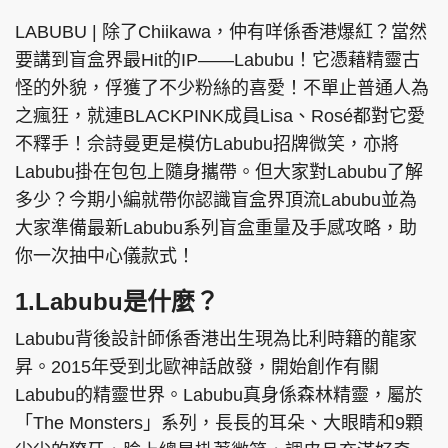
LABUBU | 除了Chiikawa，仲有咩係香港爆紅？當然
要講到盲盒界最Hit的IP——Labubu！它憑藉精靈古
怪的外貌，俘獲了不少粉絲的喜愛！不單止普通人為
之瘋狂，就連BLACKPINK成員Lisa、Rosé都對它愛
不釋手！佘詩曼更是模仿Labubu招牌微笑，亦將
Labubu掛在包包上隨身攜帶。但大家對Labubu了解
多少？今期小編就帶你認識盲盒界頂流Labubu並為
大家準備最新Labubu系列盲盒重量及手感攻略，助
你一次抽中心儀款式！
1.Labubu是什麼？
Labubu背後設計師係香港出生現為比利時籍的龍家
昇。2015年受到北歐神話啟發，開始創作有關
Labubu的精靈世界。Labubu真身係森林精靈，屬於
「The Monsters」系列，長長的耳朵、大眼睛和9顆