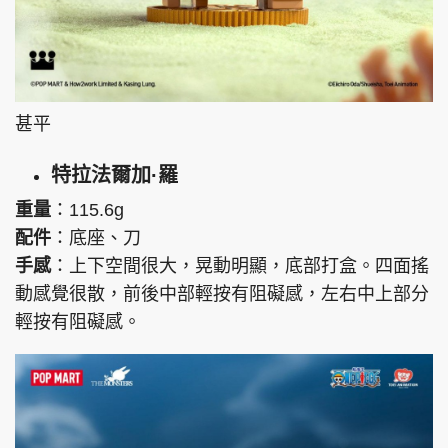
甚平
特拉法爾加·羅
重量
：115.6g
配件
：底座、刀
手感
：上下空間很大，晃動明顯，底部打盒。四面搖
動感覺很散，前後中部輕按有阻礙感，左右中上部分
輕按有阻礙感。