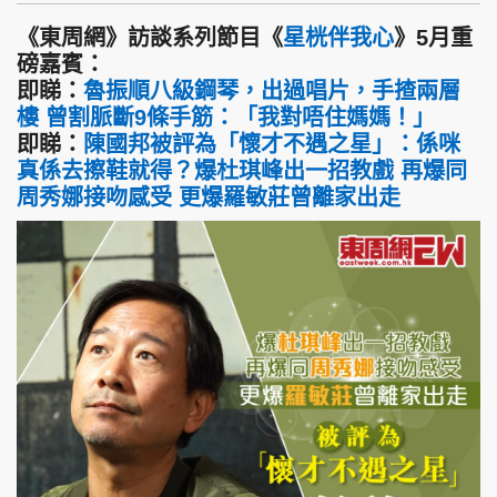
《東周網》訪談系列節目《
星桄伴我心
》5月重
磅嘉賓：
即睇：
魯振順八級鋼琴，出過唱片，手揸兩層
樓 曾割脈斷9條手筋：「我對唔住媽媽！」
即睇：
陳國邦被評為「懷才不遇之星」：係咪
真係去擦鞋就得？爆杜琪峰出一招教戲 再爆同
周秀娜接吻感受 更爆羅敏莊曾離家出走