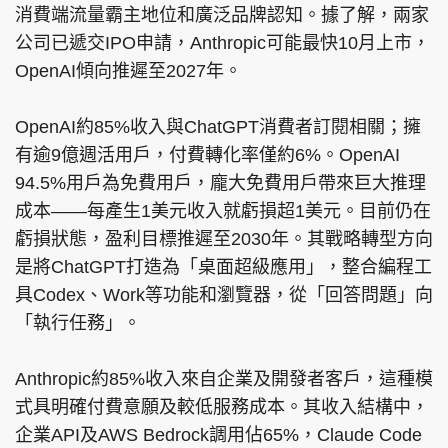
消費端流量霸主地位和廣泛品牌認知。據了解，兩家
公司已遞交IPO申請，Anthropic可能最快10月上市，
OpenAI傾向推遲至2027年。
OpenAI約85%收入與ChatGPT消費者訂閱相關；擁
有逾9億週活用戶，付費轉化率僅約6%。OpenAI
94.5%用戶為免費用戶，龐大免費用戶帶來巨大推理
成本——每產生1美元收入就虧損超1美元。目前仍在
虧損狀態，盈利目標推遲至2030年。其戰略轉型方向
是將ChatGPT打造為「桌面超級應用」，整合編程工
具Codex、Work等功能和瀏覽器，從「回答問題」向
「執行任務」。
Anthropic約85%收入來自企業及開發者客戶，這種模
式具明確付費意願及較低服務成本。其收入結構中，
企業API及AWS Bedrock調用佔65%，Claude Code