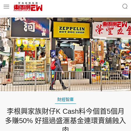
明星名人
時事財經
東周Ladies
優享生活
東周食玩通
會員活動
財經智庫
李根興家族財仔K Cash料今個首5個月
玄學靈異
東周專欄
多賺50% 好搵過盛滙基金連環賣舖蝕入
肉