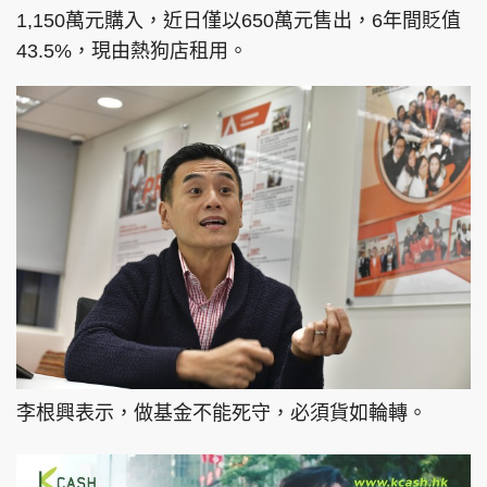
1,150萬元購入，近日僅以650萬元售出，6年間貶值
43.5%，現由熱狗店租用。
頭條搵工
EDUPLUS
關於我們
使用條款
聯絡我們
版權及免責聲明
隱私政策聲明
Copyright © 東周網 版權所有 . 不得轉載
©Eastweek.com.hk. All rights reserved.
李根興表示，做基金不能死守，必須貨如輪轉。