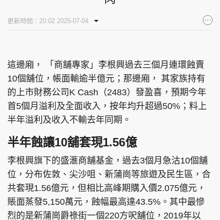
集團旗下品牌
更新時間：20:02 2025-07-04
這邊廂， 「商舖專家」李根興過去三個月連環蝕賣
東周刊
cazbuyer
東Touch
10個舖位，帳面輸逾半億元；那邊廂， 其家族持有
的上市財務公司K Cash（2483）發盈喜，預期今年
首5個月溢利及全面收入，按年均升超過50%；料上
PCM 電腦廣場
星島頭條
星島日報
半年溢利及收入不輸去年同期。
半年蝕讓10舖套現1.56億
李根興旗下的盛滙商舖基金，過去3個月急沽10個舖
頭條日報
星島環球
The Standard
位，分布佐敦、尖沙咀、新蒲崗等旅遊及民生區，合
共套現1.56億元，但相比高峰期購入價2.075億元，
賬面蒸發5,150萬元，蝕幅最高達43.5%。其中最慘
烈的是新蒲崗爵祿街一個220方呎舖位，2019年以
親子王
Oh!爸媽
JobMarket