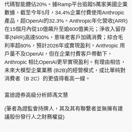
代碼智能體佔20%。據Ramp平台追蹤5萬家美國企業
數據，截至今年5月，34.4%企業付費使用Anthropic
產品，超OpenAI的32.3%。Anthropic年化營收(ARR)
在15個月內從10億飆升至逾600億美元；淨收入留存
率(NRR)高達500%，意味老客戶加碼消費；綜合毛
利率超60%，預計2026年或實現盈利。Anthropic 用
戶量不及OpenAI，但在企業付費客戶帶動下，
Anthropic 相比OpenAI更早實現盈利。有理由相信，
未來大模型企業業務 (B2B)的經營模式，或比單純對
消費者（B 2C）的更值得看高一線。
富途證券高級分析師馮文慧
(筆者為證監會持牌人，其及其有聯繫者並無擁有建
議股份發行人之財務權益)