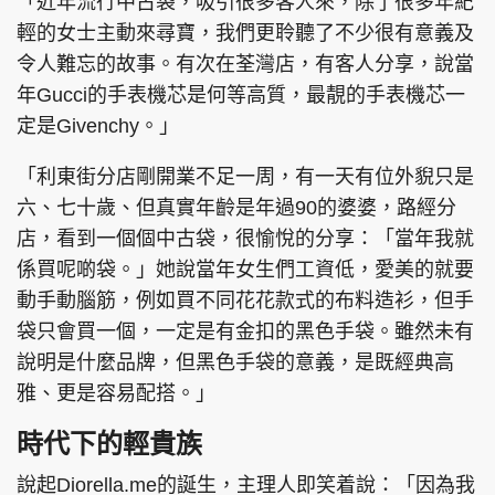
「近年流行中古袋，吸引很多客人來，除了很多年紀
輕的女士主動來尋寶，我們更聆聽了不少很有意義及
令人難忘的故事。有次在荃灣店，有客人分享，說當
年Gucci的手表機芯是何等高質，最靚的手表機芯一
定是Givenchy。」
「利東街分店剛開業不足一周，有一天有位外貎只是
六、七十歲、但真實年齡是年過90的婆婆，路經分
店，看到一個個中古袋，很愉悅的分享：「當年我就
係買呢啲袋。」她說當年女生們工資低，愛美的就要
動手動腦筋，例如買不同花花款式的布料造衫，但手
袋只會買一個，一定是有金扣的黑色手袋。雖然未有
說明是什麼品牌，但黑色手袋的意義，是既經典高
雅、更是容易配搭。」
時代下的輕貴族
說起Diorella.me的誕生，主理人即笑着說：「因為我