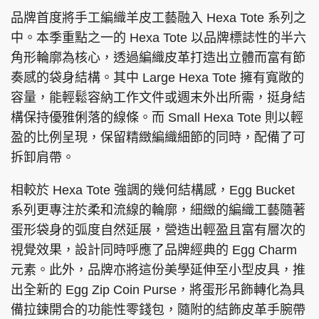
品牌首度將手工編織羊皮工藝融入 Hexa Tote 系列之
中。本季重點之一的 Hexa Tote 以品牌標誌性的半六
角形輪廓為核心，透過編織皮革打造出立體而富有節
奏感的袋身結構。其中 Large Hexa Tote 擁有寬敞的
容量，能輕鬆容納工作文件或週末外出所需，挺身結
構保持優雅俐落的線條。而 Small Hexa Tote 則以輕
盈的比例呈現，保留精緻編織細節的同時，配備了可
拆卸肩帶。
相較於 Hexa Tote 強調的幾何結構感，Egg Bucket
系列更專注於柔和流線的輪廓，細緻的編織工藝隨著
蛋形袋身的弧度自然延展，營造出輕盈且富有層次的
視覺效果，設計同時呼應了品牌經典的 Egg Charm
元素。此外，品牌亦將這份美學延伸至小型皮具，推
出全新的 Egg Zip Coin Purse，將蛋形吊飾轉化為具
備拉鍊開合的功能性零錢包，隨附的結飾皮革手腕帶