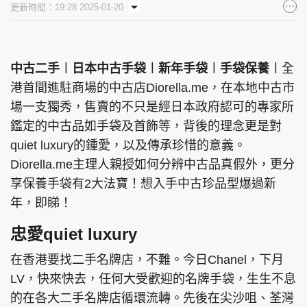
更新時間：19:28 2025-01-20
集團旗下品牌
中古二手︱日本中古手袋︱新年手袋︱手袋保養︱
全
港首間進駐商場的中古店Diorella.me，在本地中古市
東周刊
cazbuyer
東Touch
場一支獨秀，售賣的不只是經日本政府認可的專家所
鑑定的中古品如手袋及首飾等，背後的理念更是對
quiet luxury的鍾愛，以及傳承珍惜的意義。
PCM 電腦廣場
星島頭條
星島日報
Diorella.me主理人親授如何分辨中古品真假外，更分
享保養手袋有2大法寶！想入手中古珍品型爆過新
年，即睇！
忠愛quiet luxury
頭條日報
星島環球
The Standard
在香港要找二手名牌店，不難。今日Chanel，下月
LV，快來快去，任何大受歡迎的名牌手袋，生生不息
的在各大二手名牌店循環流轉。先後在尖沙咀、荃灣
親子王
Oh!爸媽
JobMarket