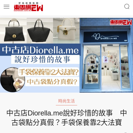
明星名人
時事財經
東周Ladies
優享生活
東周食玩通
會員活動
時尚生活
中古店Diorella.me說好珍惜的故事 中
玄學靈異
東周專欄
古袋點分真假？手袋保養靠2大法寶