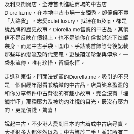
及利東街開店、全港首間進駐商場的中古店
Diorella.me，在本地中古市場一支獨秀，卻偏偏不賣
「大路貨」，忠愛quiet luxury，就連在fb及ig，都是
說品牌的歷史故事。Diorella.me售賣的中古品，其價
頭條搵工
EDUPLUS
值不是反映在價錢上，也不是給你在俗世洪流下炫耀
裝身，而是中古手袋、圍巾、手錶或首飾等背後記載
關於我們
使用條款
那些年的潮流及時代意義，更是蘊涵珍愛與傳承。一
袋永流傳，唯有珍惜，留續永恒。
聯絡我們
版權及免責聲明
隱私政策聲明
走進利東街，門面法式藍的Diorella.me，吸引的不只
是一個個經年耐看兼精緻的中古品，店員笑意盈盈的
和你分享每件中古背後的有趣小故事，完全沒有「埋
Copyright © 東周網 版權所有 . 不得轉載
鏡拼吓」那種壓力及被灼灼注視的目光，最沒有壓力
©Eastweek.com.hk. All rights reserved.
的，更是價錢，驚喜！
說起中古，不少港人愛到日本的古着或中古店尋寶。
大抵很多人都依然以為：中古等於二手！並非所有二