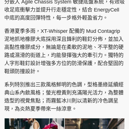
分嵌入 Agile Chassis System 敏捷底盤系統，有效吸
收足底衝擊力並提升行走穩定性，結合 EnergyCell
中底的高度回彈特性，每一步格外輕盈省力。
頭條搵工
EDUPLUS
香港夏季多雨，XT-Whisper 配備的 Mud Contagrip
泥地抓地橡膠大底採用深且鋒利的鞋釘分佈，並加入
高黏性橡膠成分，無論是在柔軟的泥地、不平整的硬
關於我們
使用條款
路或濕滑的街道上，均能發揮強大的牽引力。獨特的
聯絡我們
版權及免責聲明
人字形鞋釘設計增強多方位的防滑保護，配合堅固的
鞋頭防撞設計。
隱私政策聲明
系列特別推出三款風格鮮明的色調，型格墨綠延續經
典山系內斂風格；螢光橙黃則充滿陽光活力，為整體
Copyright © 東周網 版權所有 . 不得轉載
造型的視覺焦點；而霧藍冰川則以清新的冷色調呈
©Eastweek.com.hk. All rights reserved.
現，為炎熱夏季帶來一絲涼意。