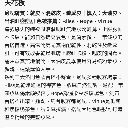
天花板
適配膚質：乾皮、混乾皮、敏感皮｜慎入：大油皮、
出油旺盛痘肌 色號推薦：Bliss、Hope、Virtue
這款爆火的純欲風液體腮紅質地水潤輕薄，上臉服帖
不卡紋，能夠自然提亮氣色，是偽素顏、日常淡妝的
百搭首選，高滋潤度尤其適配乾性、混乾性及敏感
肌，可有效改善乾燥肌膚上腮紅卡粉、起皮的問題。
需注意其質地偏潤，大油皮夏季使用容易積粉暈妝、
顯髒，建議謹慎入手。
系列三大熱門色號百搭不踩雷，適配多種妝容場景：
Bliss是乾淨通透的裸杏色，妝感自然低調，適配日常
淡妝與偽素顏妝容；Hope為溫柔豆沙玫瑰色，氣質
百搭不出錯，通勤、約會妝容都適配；Virtue是低飽
和焦糖奶茶色，氛圍感拉滿，搭配大地色眼妝可打造
溫柔精緻的完整妝感。