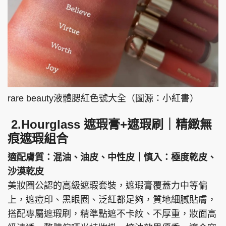
rare beauty液體腮紅色號大全（圖源：小紅書）
2.Hourglass 遮瑕膏+遮瑕刷｜精緻無
痕遮瑕組合
適配膚質：混油、油皮、中性皮｜慎入：極度乾皮、
沙漠乾皮
美妝圈公認的高級遮瑕套裝，遮瑕膏覆蓋力中等偏
上，遮痘印、黑眼圈、泛紅都足夠，質地細膩貼膚，
搭配專屬遮瑕刷，精準點遮不卡紋、不厚重，妝面高