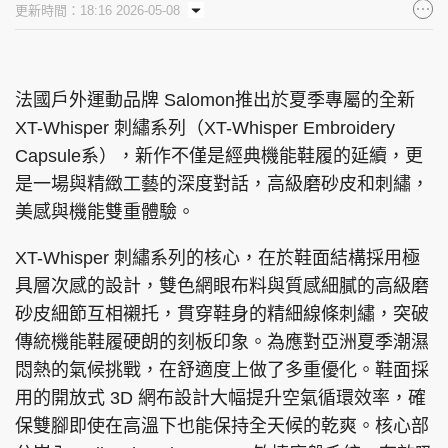
更新時間：18:16 2026-05-08
集團旗下品牌
法國戶外運動品牌 Salomon推出於夏季專屬的全新
XT-Whisper 刺繡系列（XT-Whisper Embroidery
東周刊
cazbuyer
東Touch
Capsule系），新作不僅是經典機能鞋履的延續，更
是一場與精緻工藝的深度對話，高級磨砂皮和刺繡，
美感與機能雙重體驗。
PCM 電腦廣場
星島頭條
星島日報
XT-Whisper 刺繡系列的核心，在於鞋面結構採用極
具層次感的設計，雙色網眼布料與質感細膩的高級磨
砂皮細節互相襯托，貫穿鞋身的精細線條刺繡，突破
傳統機能鞋履硬朗的刻板印象。為應對亞洲夏季潮濕
頭條日報
星島環球
The Standard
悶熱的氣候挑戰，在舒適度上做了多重優化。鞋面採
用的開放式 3D 網布設計大幅提升空氣循環效率，確
保雙腳即使在高溫下也能保持全天候的乾爽。核心部
親子王
Oh!爸媽
JobMarket