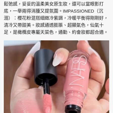
鬆弛感，妥妥的溫柔美女原生妝，還可以當眼影打
底，一舉兩得消腫又提氛圍。IMPASSIONED（沉
溺）：櫻花粉混搭細緻冷紫調，冷暖平衡得剛剛好，
清冷又帶甜美。妝感通透膨脹、超顯氣色，仙氣十
足，是橄欖皮專屬天菜色，通勤、約會妝都超合適。