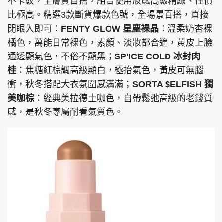
不卡紋，全膚質百搭，組合使用妝感高級精緻、性價
比極高。精選3款斷貨爆款色號，全場景百搭，直接
閉眼入即可：
FENTY GLOW 星塵裸晶
：溫柔奶杏裸
橘色，萬能日常裸色，素顏、淡妝都合適，黃皮上臉
通透顯氣色，不俗不顯黑；
SP'ICE COLD 冰封肉
桂
：焦糖紅棕調高級顯白，極抬氣色，黃皮可無腦
衝，秋冬搭配大衣氛圍感滿滿；
SORTA $ELFISH 獨
美咖棕
：經典美拉德土咖色，自帶鬆弛高級的老錢質
感，是秋冬專屬耐看氣質色。