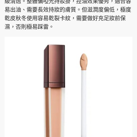
級清透。整體偏啞光持妝掛，控油效果優秀，適合容
易出油、需要長效持妝的膚質。但滋潤度偏低，極度
乾皮秋冬使用容易乾裂卡紋，需要做好充足妝前保
濕，否則極易踩雷。