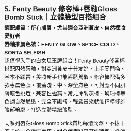
5. Fenty Beauty 修容棒+唇釉Gloss
Bomb Stick｜立體臉型百搭組合
適配膚質：所有膚質，尤其適合亞洲黃皮、自然裸妝
愛好者
唇釉推薦色號：FENTY GLOW、SP'ICE COLD、
SORTA $ELFISH
超值得入手的白女風王牌組合！Fenty Beauty修容棒
搭配固體唇釉，對亞洲黃皮十分友好，上手零門檻、
基本不踩雷，美妝新手也能輕鬆駕馭。修容棒配備多
款專屬色號，覆蓋淺、中、深全膚色，可對應不同肌
膚底色挑選，兼容性極高。常見冷調灰棕、琥珀棕等
色調自然通透、完全不顯髒，輕鬆暈染就能精準修飾
臉部輪廓，打造立體精緻臉型。
同系列唇釉Gloss Bomb Stick質地絲滑潤澤，不拔干