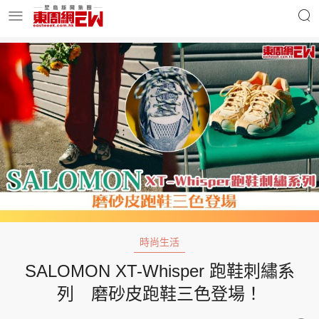
明星名人
時事財經
東周Ladies
優享生活
東周食玩通
會員活動
時尚生活
SALOMON XT-Whisper 跑鞋刺繡系
玄學靈異
東周專欄
列 磨砂皮跑鞋三色登場！