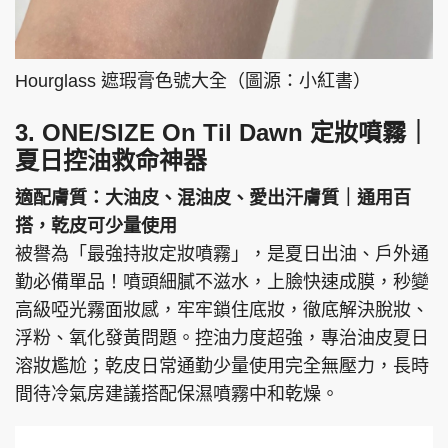
Hourglass 遮瑕膏色號大全（圖源：小紅書）
3. ONE/SIZE On Til Dawn 定妝噴霧｜
夏日控油救命神器
適配膚質：大油皮、混油皮、愛出汗膚質｜通用百
搭，乾皮可少量使用
被譽為「最強持妝定妝噴霧」，是夏日出油、戶外通
勤必備單品！噴頭細膩不滋水，上臉快速成膜，秒變
高級啞光霧面妝感，牢牢鎖住底妝，徹底解決脫妝、
浮粉、氧化發黃問題。控油力度超強，專治油皮夏日
溶妝尷尬；乾皮日常通勤少量使用完全無壓力，長時
間待冷氣房建議搭配保濕噴霧中和乾燥。