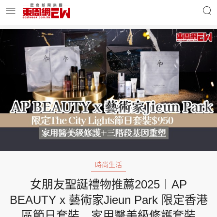
明星名人
時事財經
東周Ladies
優享生活
東周食玩通
會員活動
時尚生活
女朋友聖誕禮物推薦2025︱AP
玄學靈異
東周專欄
BEAUTY x 藝術家Jieun Park 限定香港
區節日套裝 家用醫美級修護套裝