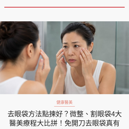
健康醫美
去眼袋方法點揀好？微整、割眼袋4大
醫美療程大比拼！免開刀去眼袋真有