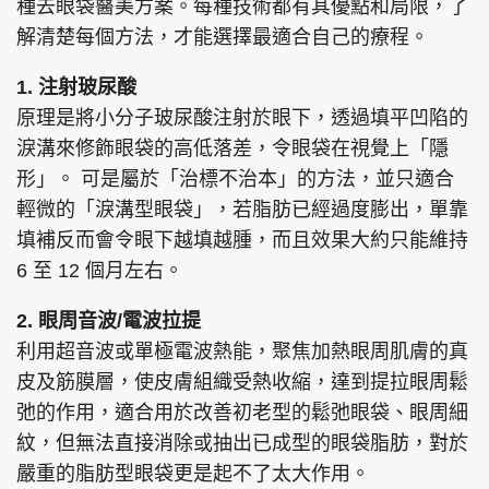
種去眼袋醫美方案。每種技術都有其優點和局限，了
解清楚每個方法，才能選擇最適合自己的療程。
1. 注射玻尿酸
原理是將小分子玻尿酸注射於眼下，透過填平凹陷的
淚溝來修飾眼袋的高低落差，令眼袋在視覺上「隱
形」。 可是屬於「治標不治本」的方法，並只適合
輕微的「淚溝型眼袋」，若脂肪已經過度膨出，單靠
填補反而會令眼下越填越腫，而且效果大約只能維持
6 至 12 個月左右。
2. 眼周音波/電波拉提
利用超音波或單極電波熱能，聚焦加熱眼周肌膚的真
皮及筋膜層，使皮膚組織受熱收縮，達到提拉眼周鬆
弛的作用，適合用於改善初老型的鬆弛眼袋、眼周細
紋，但無法直接消除或抽出已成型的眼袋脂肪，對於
嚴重的脂肪型眼袋更是起不了太大作用。