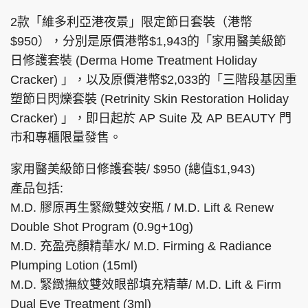
2款「維多利亞港夜景」限定節日套裝（港幣
$950），分別是原價港幣$1,943的「家用醫美級節
日修護套裝 (Derma Home Treatment Holiday
頭條搵工
EDUPLUS
Cracker) 」，以及原價港幣$2,033的「三階段基因重
塑節日閃爍套裝 (Retrinity Skin Restoration Holiday
Cracker) 」，即日起於 AP Suite 及 AP BEAUTY 門
關於我們
使用條款
市和專櫃限量發售。
聯絡我們
版權及免責聲明
家用醫美級節日修護套裝/ $950 (總值$1,943)
隱私政策聲明
產品包括:
M.D. 膠原再生緊緻雙效安瓶 / M.D. Lift & Renew
Double Shot Program (0.9g+10g)
Copyright © 東周網 版權所有 . 不得轉載
©Eastweek.com.hk. All rights reserved.
M.D. 充盈亮顏精華水/ M.D. Firming & Radiance
Plumping Lotion (15ml)
M.D. 緊緻撫紋雙效眼部填充精華/ M.D. Lift & Firm
Dual Eye Treatment (3ml)