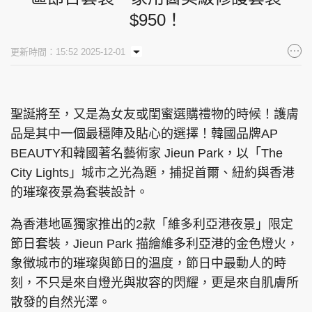
$950！
集團旗下品牌
更新時間：15:52 2025-12-01
東周刊
cazbuyer
東Touch
聖誕將至，又是為女友或閨蜜選購禮物的時候！護膚
品是其中一個最穩陣及貼心的選擇！韓國品牌AP
BEAUTY和韓國著名藝術家 Jieun Park，以「The
PCM 電腦廣場
星島頭條
星島日報
City Lights」城市之光為題，捕捉首爾、紐約與香港
的璀璨夜景為套裝設計。
為香港地區獨家推出的2款「維多利亞港夜景」限定
頭條日報
星島環球
The Standard
節日套裝，Jieun Park 描繪維多利亞港的金色燈火，
象徵城市的璀璨與節日的溫度，節日中最動人的時
刻，不只是來自燈光與妝容的閃耀，更是來自肌膚所
散發的自然光澤。
親子王
Oh!爸媽
JobMarket