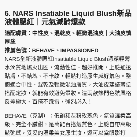
6. NARS Insatiable Liquid Blush新品
液體腮紅｜元氣減齡爆款
適配膚質：中性皮、混乾皮、輕微混油皮｜大油皮慎
厚塗
推薦色號：BEHAVE、IMPASSIONED
NARS全新液體腮紅Insatiable Liquid Blush憑藉輕薄
水潤質地爆火出圈，流動性佳、超好推開，上臉通透
貼膚，不結塊、不卡紋，輕鬆打造原生感好氣色。整
體適合中性、混乾及輕微混油膚質，大油皮建議薄塗
搭配定妝，就能有效避免暈妝。這兩款熱門色號風格
反差極大、百搭不踩雷，強烈必入！
BEHAVE（克制）：低飽和灰粉玫瑰色，氣質溫柔高
級、完全不膩甜，是萬能百搭氣質色。上臉自帶高級
鬆弛感，妥妥的溫柔美女原生妝，還可以當眼影打