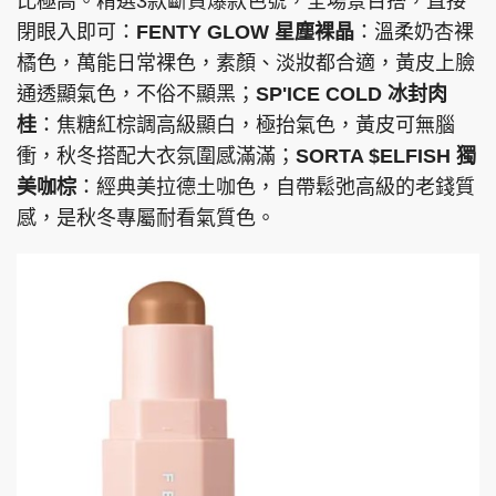
比極高。精選3款斷貨爆款色號，全場景百搭，直接
閉眼入即可：
FENTY GLOW 星塵裸晶
：溫柔奶杏裸
橘色，萬能日常裸色，素顏、淡妝都合適，黃皮上臉
通透顯氣色，不俗不顯黑；
SP'ICE COLD 冰封肉
桂
：焦糖紅棕調高級顯白，極抬氣色，黃皮可無腦
衝，秋冬搭配大衣氛圍感滿滿；
SORTA $ELFISH 獨
美咖棕
：經典美拉德土咖色，自帶鬆弛高級的老錢質
感，是秋冬專屬耐看氣質色。