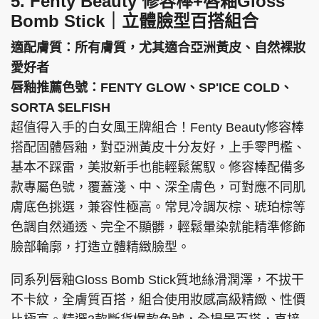
5. Fenty Beauty 修容棒+唇釉Gloss
Bomb Stick｜立體臉型百搭組合
適配膚質：所有膚質，尤其適合亞洲黃皮、自然裸妝
愛好者
唇釉推薦色號：FENTY GLOW、SP'ICE COLD、
SORTA $ELFISH
超值得入手的白女風王牌組合！Fenty Beauty修容棒
搭配固體唇釉，對亞洲黃皮十分友好，上手零門檻、
基本不踩雷，美妝新手也能輕鬆駕馭。修容棒配備多
款專屬色號，覆蓋淺、中、深全膚色，可對應不同肌
膚底色挑選，兼容性極高。常見冷調灰棕、琥珀棕等
色調自然通透、完全不顯髒，輕鬆暈染就能精準修飾
臉部輪廓，打造立體精緻臉型。
同系列唇釉Gloss Bomb Stick質地絲滑潤澤，不拔干
不卡紋，全膚質百搭，組合使用妝感高級精緻、性價