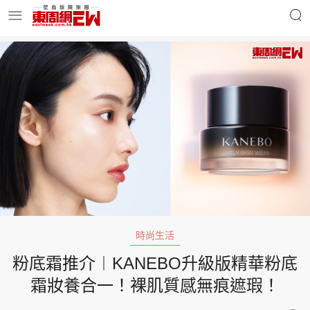
明星名人
時事財經
東周Ladies
優享生活
東周食玩通
會員活動
時尚生活
粉底霜推介︱KANEBO升級版精華粉底
玄學靈異
東周專欄
霜妝養合一！裸肌質感無痕遮瑕！