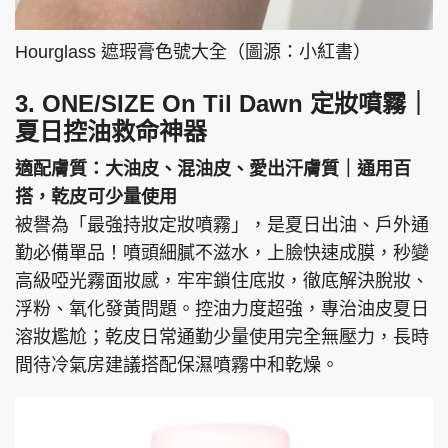
Hourglass 遮瑕膏色號大全（圖源：小紅書）
3. ONE/SIZE On Til Dawn 定妝噴霧｜
夏日控油救命神器
適配膚質：大油皮、混油皮、愛出汗膚質｜通用百
搭，乾皮可少量使用
被譽為「最強持妝定妝噴霧」，是夏日出油、戶外通
勤必備單品！噴頭細膩不滋水，上臉快速成膜，秒變
高級啞光霧面妝感，牢牢鎖住底妝，徹底解決脫妝、
浮粉、氧化發黃問題。控油力度超強，專治油皮夏日
溶妝尷尬；乾皮日常通勤少量使用完全無壓力，長時
間待冷氣房建議搭配保濕噴霧中和乾燥。