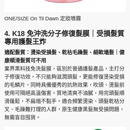
ONE/SIZE On Til Dawn 定妝噴霧
4. K18 免沖洗分子修復髮膜｜受損髮質
專用護髮王炸
適配髮質：燙染受損髮、乾枯毛躁髮、細軟塌髮｜健
康順滑髮質可不用
業界黑科技免洗髮膜，區別於普通護髮產品，主打分
子修復功效，不只能夠滋潤頭髮，更能修復燙染受損
的毛鱗片，同時具備優秀的抗熱效果，吹頭、燙髮前
使用可隔絕高溫傷害。質地清爽不油膩，用完頭髮順
滑蓬鬆，不扁塌不黏手。適合頻繁燙染、頭髮乾枯分
叉、毛躁難打理的人群，原生健康黑髮無受損問題，
無需盲目囤貨。