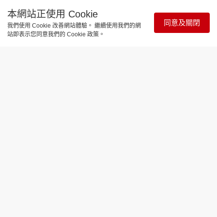
本網站正使用 Cookie
同意及關閉
我們使用 Cookie 改善網站體驗。 繼續使用我們的網
站即表示您同意我們的 Cookie 政策。
時尚生活
Levi's 「Loose Prep」 x ROSÉ 全新聯
乘登香港！免費獨家ROSÉ限量小卡入
手懶人包
更新時間：18:03 2026-08-04
經典學院風（Preppy Style）向來講究穿搭規範與對