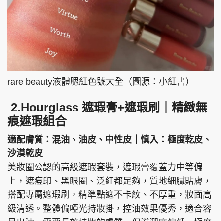
rare beauty液體腮紅色號大全（圖源：小紅書）
2.Hourglass 遮瑕膏+遮瑕刷｜精緻無
痕遮瑕組合
適配膚質：混油、油皮、中性皮｜慎入：極度乾皮、
沙漠乾皮
美妝圈公認的高級遮瑕套裝，遮瑕膏覆蓋力中等偏
上，遮痘印、黑眼圈、泛紅都足夠，質地細膩貼膚，
搭配專屬遮瑕刷，精準點遮不卡紋、不厚重，妝面高
級清透。整體偏啞光持妝掛，控油效果優秀，適合容