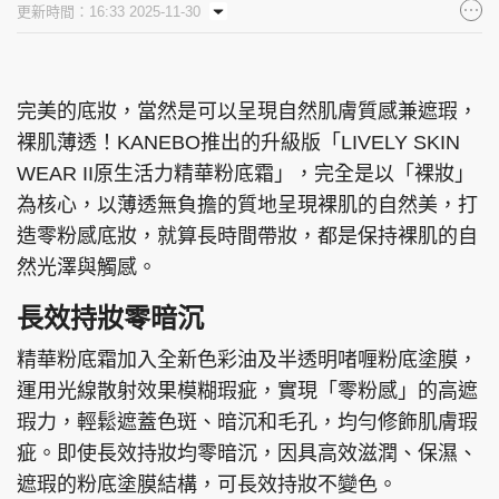
更新時間：16:33 2025-11-30
集團旗下品牌
完美的底妝，當然是可以呈現自然肌膚質感兼遮瑕，
裸肌薄透！KANEBO推出的升級版「LIVELY SKIN
東周刊
cazbuyer
東Touch
WEAR II原生活力精華粉底霜」，完全是以「裸妝」
為核心，以薄透無負擔的質地呈現裸肌的自然美，打
造零粉感底妝，就算長時間帶妝，都是保持裸肌的自
PCM 電腦廣場
星島頭條
星島日報
然光澤與觸感。
長效持妝零暗沉
精華粉底霜加入全新色彩油及半透明啫喱粉底塗膜，
頭條日報
星島環球
The Standard
運用光線散射效果模糊瑕疵，實現「零粉感」的高遮
瑕力，輕鬆遮蓋色斑、暗沉和毛孔，均勻修飾肌膚瑕
疵。即使長效持妝均零暗沉，因具高效滋潤、保濕、
遮瑕的粉底塗膜結構，可長效持妝不變色。
親子王
Oh!爸媽
JobMarket