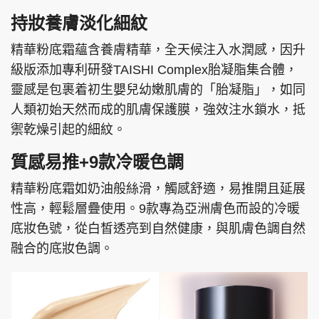
持妝養膚淡化細紋
精華粉底霜蘊含養膚精華，全天候注入水潤感，因升
級版添加專利研發TAISHI Complex胎凝脂集合體，
頭條搵工
EDUPLUS
靈感是包裹着初生嬰兒幼嫩肌膚的「胎凝脂」，如同
人類初始天然而成的肌膚保護膜，強效注水鎖水，抵
禦乾燥引起的細紋。
關於我們
使用條款
聯絡我們
版權及免責聲明
質感易推+9款冷暖色調
隱私政策聲明
精華粉底霜如奶油般絲滑，觸感舒適，易推開且延展
性高，輕鬆層疊使用。9款專為亞洲膚色而設的冷暖
底妝色號，從白皙透亮到自然健康，與肌膚色調自然
Copyright © 東周網 版權所有 . 不得轉載
融合的底妝色調。
©Eastweek.com.hk. All rights reserved.