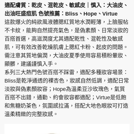
適配膚質：乾皮、混乾皮、敏感皮｜慎入：大油皮、
出油旺盛痘肌 色號推薦：Bliss、Hope、Virtue
這款爆火的純欲風液體腮紅質地水潤輕薄，上臉服帖
不卡紋，能夠自然提亮氣色，是偽素顏、日常淡妝的
百搭首選，高滋潤度尤其適配乾性、混乾性及敏感
肌，可有效改善乾燥肌膚上腮紅卡粉、起皮的問題。
需注意其質地偏潤，大油皮夏季使用容易積粉暈妝、
顯髒，建議謹慎入手。
系列三大熱門色號百搭不踩雷，適配多種妝容場景：
Bliss是乾淨通透的裸杏色，妝感自然低調，適配日常
淡妝與偽素顏妝容；Hope為溫柔豆沙玫瑰色，氣質
百搭不出錯，通勤、約會妝容都適配；Virtue是低飽
和焦糖奶茶色，氛圍感拉滿，搭配大地色眼妝可打造
溫柔精緻的完整妝感。