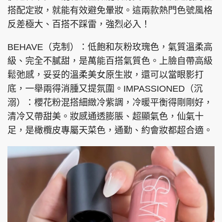
搭配定妝，就能有效避免暈妝。這兩款熱門色號風格
反差極大、百搭不踩雷，強烈必入！
BEHAVE（克制）：低飽和灰粉玫瑰色，氣質溫柔高
級、完全不膩甜，是萬能百搭氣質色。上臉自帶高級
鬆弛感，妥妥的溫柔美女原生妝，還可以當眼影打
底，一舉兩得消腫又提氛圍。IMPASSIONED（沉
溺）：櫻花粉混搭細緻冷紫調，冷暖平衡得剛剛好，
清冷又帶甜美。妝感通透膨脹、超顯氣色，仙氣十
足，是橄欖皮專屬天菜色，通勤、約會妝都超合適。