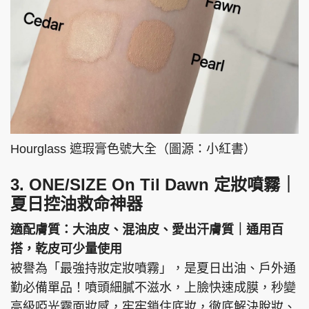
Hourglass 遮瑕膏色號大全（圖源：小紅書）
3. ONE/SIZE On Til Dawn 定妝噴霧｜
夏日控油救命神器
適配膚質：大油皮、混油皮、愛出汗膚質｜通用百
搭，乾皮可少量使用
被譽為「最強持妝定妝噴霧」，是夏日出油、戶外通
勤必備單品！噴頭細膩不滋水，上臉快速成膜，秒變
高級啞光霧面妝感，牢牢鎖住底妝，徹底解決脫妝、