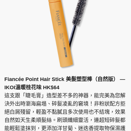
頭條搵工
EDUPLUS
關於我們
使用條款
聯絡我們
版權及免責聲明
隱私政策聲明
Fiancée Point Hair Stick 美髮塑型棒（自然版） —
IKOI溫暖桂花味 HK$64
這支跟「睫毛膏」造型差不多的神器，能完美為您解
Copyright © 東周網 版權所有 . 不得轉載
決外出時瀏海扁塌、碎髮凌亂的窘境！非粉狀配方拒
©Eastweek.com.hk. All rights reserved.
絕白屑殘留，輕盈不黏膩且多次使用也不結塊，效果
自然如天生柔順髮絲。刷頭纖細靈活，連超短碎髮都
能輕鬆塗抹到，更添加洋甘菊、迷迭香提取物保濕護