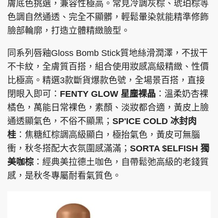
膚底色挑選，兼容性極高。常見冷調灰棕、琥珀棕等
色調自然通透、完全不顯髒，輕鬆暈染就能精準修飾
臉部輪廓，打造立體精緻臉型。
同系列唇釉Gloss Bomb Stick質地絲滑潤澤，不拔干
不卡紋，全膚質百搭，組合使用妝感高級精緻、性價
比極高。精選3款斷貨爆款色號，全場景百搭，直接
閉眼入即可：
FENTY GLOW 星塵裸晶
：溫柔奶杏裸
橘色，萬能日常裸色，素顏、淡妝都合適，黃皮上臉
通透顯氣色，不俗不顯黑；
SP'ICE COLD 冰封肉
桂
：焦糖紅棕調高級顯白，極抬氣色，黃皮可無腦
衝，秋冬搭配大衣氛圍感滿滿；
SORTA $ELFISH 獨
美咖棕
：經典美拉德土咖色，自帶鬆弛高級的老錢質
感，是秋冬專屬耐看氣質色。