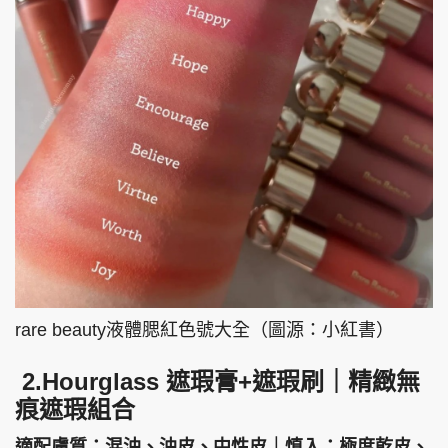
rare beauty液體腮紅色號大全（圖源：小紅書）
2.Hourglass 遮瑕膏+遮瑕刷｜精緻無
痕遮瑕組合
適配膚質：混油、油皮、中性皮｜慎入：極度乾皮、