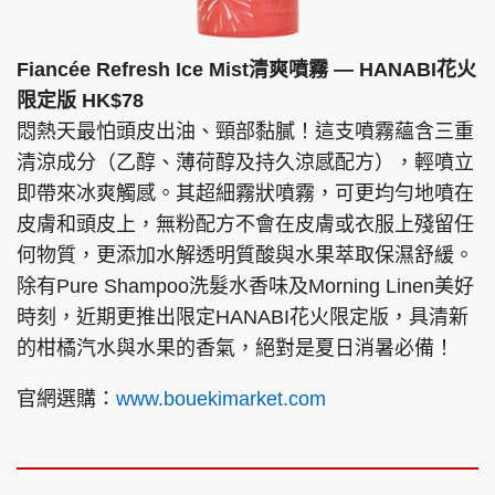
Fiancée Refresh Ice Mist清爽噴霧 — HANABI花火
限定版 HK$78
悶熱天最怕頭皮出油、頸部黏膩！這支噴霧蘊含三重
清涼成分（乙醇、薄荷醇及持久涼感配方），輕噴立
即帶來冰爽觸感。其超細霧狀噴霧，可更均勻地噴在
皮膚和頭皮上，無粉配方不會在皮膚或衣服上殘留任
何物質，更添加水解透明質酸與水果萃取保濕舒緩。
除有Pure Shampoo洗髮水香味及Morning Linen美好
時刻，近期更推出限定HANABI花火限定版，具清新
的柑橘汽水與水果的香氣，絕對是夏日消暑必備！
官網選購：
www.bouekimarket.com