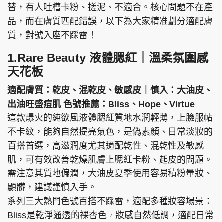
替，有人吐槽卡粉、搓泥、不適合。核心問題不在產
品，而在膚質匹配錯誤，以下為大家精准劃分適配膚
質，對號入座不踩雷！
1.Rare Beauty 液體腮紅｜溫柔氛圍感
天花板
適配膚質：乾皮、混乾皮、敏感皮｜慎入：大油皮、
出油旺盛痘肌 色號推薦：Bliss、Hope、Virtue
這款爆火的純欲風液體腮紅質地水潤輕薄，上臉服帖
不卡紋，能夠自然提亮氣色，是偽素顏、日常淡妝的
百搭首選，高滋潤度尤其適配乾性、混乾性及敏感
肌，可有效改善乾燥肌膚上腮紅卡粉、起皮的問題。
需注意其質地偏潤，大油皮夏季使用容易積粉暈妝、
顯髒，建議謹慎入手。
系列三大熱門色號百搭不踩雷，適配多種妝容場景：
Bliss是乾淨通透的裸杏色，妝感自然低調，適配日常