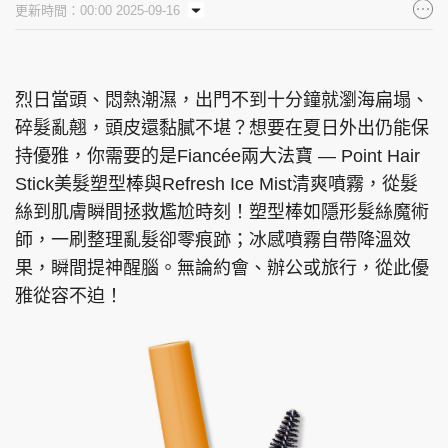
更新時間：00:00 2025-09-16
集團旗下品牌
烈日當頭、悶熱潮濕，出門不到十分鐘就瀏海扁塌、
碎髮亂翹，頭皮還黏膩不堪？想要在夏日外出仍能保
東周刊
cazbuyer
東Touch
持優雅，你需要的是Fiancée兩大法寶 — Point Hair
Stick美髮塑型棒與Refresh Ice Mist清爽噴霧，從髮
絲到肌膚瞬間拯救尷尬時刻！塑型棒如隱形髮絲魔術
PCM 電腦廣場
星島頭條
星島日報
師，一刷整理亂髮卻零痕跡；冰感噴霧自帶降溫效
果，瞬間提神醒腦。無論約會、辦公或旅行，從此優
雅從容不迫！
頭條日報
星島環球
The Standard
親子王
Oh!爸媽
JobMarket