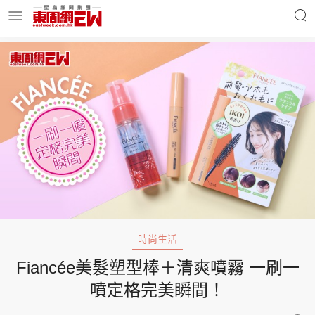
明星名人
時事財經
東周Ladies
優享生活
東周食玩通
會員活動
時尚生活
Fiancée美髮塑型棒＋清爽噴霧 一刷一
玄學靈異
東周專欄
噴定格完美瞬間！