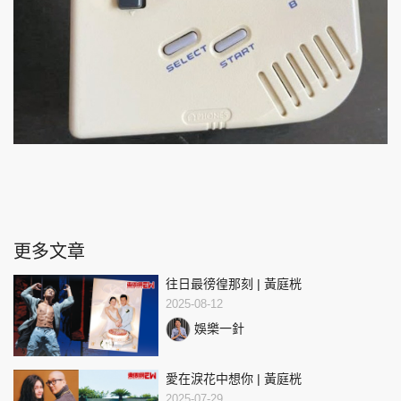
更多文章
往日最徬徨那刻 | 黃庭桄
2025-08-12
娛樂一針
愛在淚花中想你 | 黃庭桄
2025-07-29