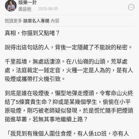
娛樂一針
集團旗下品牌
黃庭桄
2025-08-05
閱讀更多
娛樂名人專欄
內容
真相，你搵到又點啫？
東周刊
cazbuyer
東Touch
說得出這句話的人，背後一定隱藏了不能說的秘密。
千里孤墳，無處話淒涼。在八仙嶺的山頭，荒草處
處，法庭裁定一錘定音，火種一定是人為的，是有人
PCM 電腦廣場
星島頭條
星島日報
吸煙或攜帶打火機引致。
到底是誰在吸煙後，懶型地彈走煙頭，令奪命山火終
結了5條寶貴生命？抑或是某幾個學生，偷偷在小平
頭條日報
星島環球
The Standard
原吸煙，剛巧被老師疑似發現，於是慌忙隨手把煙頭
拋進草叢，若無其事地繼續上路？
「我見到有幾個人圍住食煙，有人係1D班，亦有人
親子王
Oh!爸媽
JobMarket