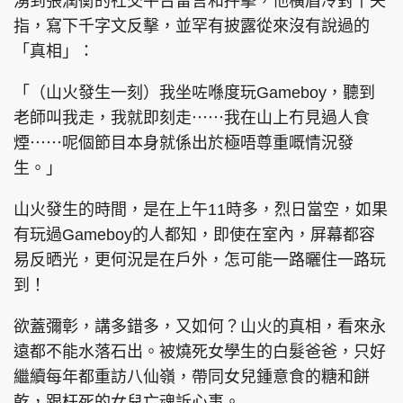
湧到張潤衡的社交平台留言和抨擊，他橫眉冷對千夫
指，寫下千字文反擊，並罕有披露從來沒有說過的
「真相」：
「（山火發生一刻）我坐咗喺度玩Gameboy，聽到
老師叫我走，我就即刻走⋯⋯我在山上冇見過人食
煙⋯⋯呢個節目本身就係出於極唔尊重嘅情況發
生。」
山火發生的時間，是在上午11時多，烈日當空，如果
有玩過Gameboy的人都知，即使在室內，屏幕都容
易反晒光，更何況是在戶外，怎可能一路曬住一路玩
到！
欲蓋彌彰，講多錯多，又如何？山火的真相，看來永
遠都不能水落石出。被燒死女學生的白髮爸爸，只好
繼續每年都重訪八仙嶺，帶同女兒鍾意食的糖和餅
乾，跟枉死的女兒亡魂訴心事。