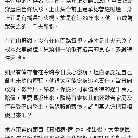
事件中的倖存者張潤衡，當年正是讀1E班，當日正是
穿藍白色條紋衫，上山集合前正是承認曾經吸煙，身
上正是有攜帶打火機。於是在這29年來，他一直成為
眾矢之的，千夫所指。
在荒山野嶺，沒有任何閉路電視，誰才是山火元兇？
根本死無對證，只燒剩一顆似有還無的良心，去對得
住天地。
如果有倖存者在今時今日良心發現，坦白承認是自己
亂拋未熄的煙頭，他很大可能會被追究責任，當日向
政府、教育局、學校、保險公司索償所得的過千萬元
賠償，便要嘔返出來，隨時再會被其他死難者家屬及
倖存受傷的學生，告返轉頭索償，試問某人會把真相
說出來嗎？
當方東昇的節目《真相猜·情·尋》播出後，大量網民