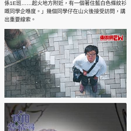
係1E班……起火地方附近，有一個著住藍白色條紋衫
嘅同學企喺度。」幾個同學仔在山火後接受訪問，講
出重要線索。
頭條搵工
EDUPLUS
關於我們
使用條款
聯絡我們
版權及免責聲明
隱私政策聲明
Copyright © 東周網 版權所有 . 不得轉載
©Eastweek.com.hk. All rights reserved.