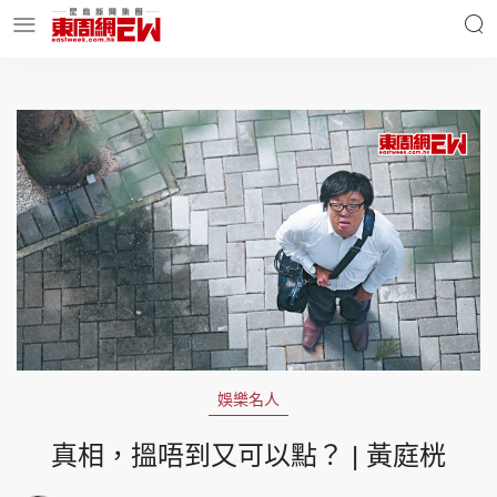
明星名人
時事財經
東周Ladies
優享生活
東周食玩通
會員活動
娛樂名人
玄學靈異
東周專欄
真相，搵唔到又可以點？ | 黃庭桄