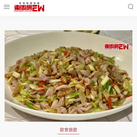
明星名人
時事財經
東周Ladies
優享生活
東周食玩通
會員活動
玄學靈異
東周專欄
飲食旅遊