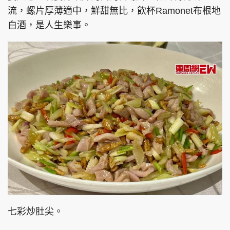
流，螺片厚薄適中，鮮甜無比，飲杯Ramonet布根地
白酒，是人生樂事。
頭條搵工
EDUPLUS
關於我們
使用條款
聯絡我們
版權及免責聲明
隱私政策聲明
Copyright © 東周網 版權所有 . 不得轉載
©Eastweek.com.hk. All rights reserved.
七彩炒肚尖。