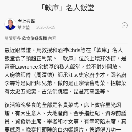
「軟庫」名人飯堂
集團旗下品牌
岸上逍遙
葉澍堃
2026-05-15
閱讀更多
飲食旅遊專欄
內容
東周刊
cazbuyer
東Touch
最近跟謙謙、馬教授和酒神Chris等在「軟庫」名人
飯堂食了頓超正粵菜。「軟庫」位於上環孖沙街，是
富豪Lawrence余錦基的私人飯堂，並不對外開放。
PCM 電腦廣場
星島頭條
星島日報
大廚德師傅（周渭德）師承江太史家廚李才，跟名廚
李霖等是同門師兄弟，做的是正宗懷舊粵菜，招牌菜
有太史五蛇羹、古法佛跳牆、琵琶燕窩盞等。
頭條日報
星島環球
The Standard
復活節晚餐食的全部是名貴菜式，席上賓客星光熠
熠，有大生意人、大地產商、金手指經紀、資深前議
員、貿發局主席、學者和才女等，有幸叼陪末席，真
要感恩。晚宴打頭陣的白灼響螺片，德師傅刀功一
親子王
Oh!爸媽
JobMarket