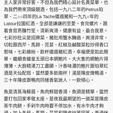
主人家非常好客，不但為我們精心設計名貴菜單，也
為我們帶來頂級靚酒，包括一九八二年的Petrus珀
翠、二○○四年的La Tache邋遢豬和一九九○年的
Latour拉圖紅酒，全部是謙謙的至愛。食完螺片，跟
着食官燕釀竹笙，清新爽滑，健康有益，最合我意。
七彩炒肚尖是招牌菜，豬肚用蟹水醃過，爽滑非常，
切粒跟西芹、馬蹄、芫荽、紅椒及鹹酸菜粒炒得香口
惹味，七彩繽紛，飲杯邋遢豬紅酒，幸福便是如此簡
單。繼續食蠔皇五頭日本網鮑片，大大隻的網鮑片得
薄薄，大廚精湛刀工盡顯，汁香味濃的鮑片跟珀翠紅
酒是天仙配搭，當然要多飲兩杯！湯是陳皮燉鴨湯，
三十年陳皮跟鴨肉同樣香氣迷人，一飲傾心。
魚是清蒸海蘇眉，魚肉鮮甜香滑，魚頭是精華，當然
要打包回家孝敬太座。是夜我最期望的一道菜是陳皮
蒸牛肉餅，手剁牛肉時要不停加水，有水牛肉才夠
滑，加上冬菇、馬蹄、芫荽和陳皮絲等同蒸，香滑迷