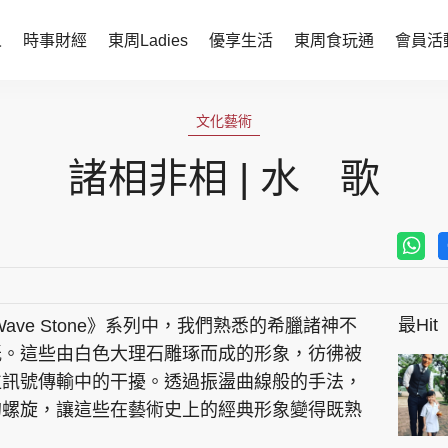
人
時事財經
東周Ladies
優享生活
東周食玩通
會員活
時事財經
東周Ladies
文化藝術
時事直擊
談情說性
諸相非相 | 水 歌
財經智庫
時尚生活
焦點人物
健康醫美
她世代力量
卓越女性
最Hit
的《Wave Stone》系列中，我們熟悉的希臘諸神不
會員活動
玄學靈異
祇。這些由白色大理石雕琢而成的形象，彷彿被
周JETSO
東勝運程
位訊號傳輸中的干擾。透過振盪曲線般的手法，
的螺旋，讓這些在藝術史上的經典形象變得既熟
智富天下 李居明