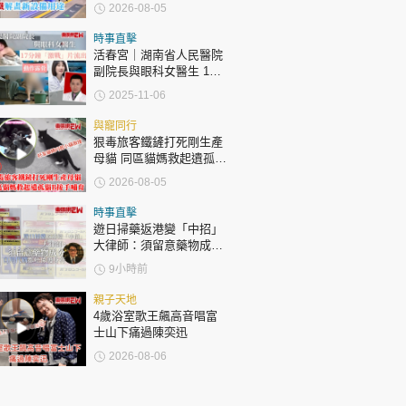
鐵解畫新設備用途
2026-08-05
時事直擊
活春宮｜湖南省人民醫院
副院長與眼科女醫生 17
分鐘「激戰」片流出 動作
2025-11-06
露骨 網上瘋傳
與寵同行
狠毒旅客鐵鏟打死剛生產
母貓 同區貓媽救起遺孤貓
B接手哺育
2026-08-05
時事直擊
遊日掃藥返港變「中招」
大律師：須留意藥物成分
自用代購都唔係護身符
9小時前
親子天地
4歲浴室歌王飆高音唱富
士山下痛過陳奕迅
2026-08-06