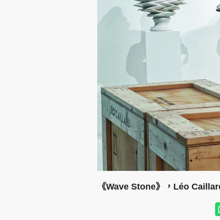
《Wave Stone》，Léo Caill