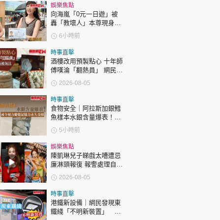
時政財經
娛樂焦點
向海嵐「0元一日遊」被
健康生活
轟「教壞人」本尊現身回
應網民
飲食旅遊
6小時前
時事直擊
酒樓改用預製點心 十年師
傅嘆淪「翻熱員」 網民憂
傳統手藝被淘汰
2026-08-05
時事直擊
食物安全｜阿拉斯加銀鱈
環球
The Standard
魚樣本水銀含量爆表！或
親子王
令視力聽覺記憶力永久受
5小時前
損
娛樂焦點
陳凱琳兒子睇戲太嘈遭忌
廉淋頭報復 報警處理自責
護子不力 歐錦棠陳倩揚齊
2026-08-05
表態「媽媽有責任」
轉載 ©Eastweek.com.hk. All rights reserved.
時事直擊
港鐵新設備｜網民發現東
鐵綫「不明新裝置」 港