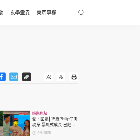
動
玄學靈異
東周專欄
優享生活
醫療百科
親子天地
與寵同行
東周專欄
娛樂焦點
娛樂名人
愛．回家│15歲Philip仔再
現身 暴風式成長 已經高
文化藝術
過「三太」樊亦敏！
6小時前