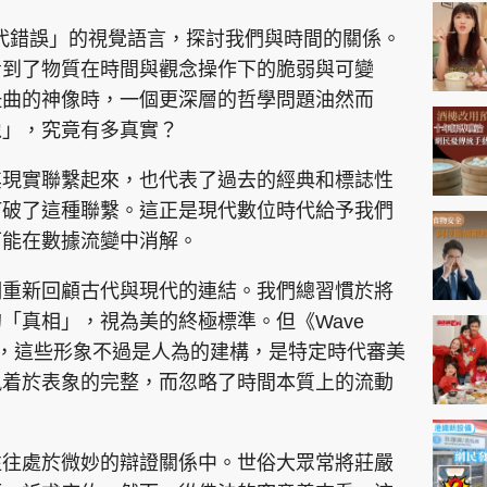
神機妙算 李丞責
有「時代錯誤」的視覺語言，探討我們與時間的關係。
緣來有理 麥玲玲
看到了物質在時間與觀念操作下的脆弱與可變
鬼靈精怪 威師兄
扭曲的神像時，一個更深層的哲學問題油然而
像」，究竟有多真實？
其現實聯繫起來，也代表了過去的經典和標誌性
打破了這種聯繫。這正是現代數位時代給予我們
可能在數據流變中消解。
PCM 電腦廣場
星島頭條
星島日報
頭條日報
星島
們重新回顧古代與現代的連結。我們總習慣於將
「真相」，視為美的終極標準。但《Wave
我們，這些形象不過是人為的建構，是特定時代審美
EDUPLUS
執着於表象的完整，而忽略了時間本質上的流動
款
版權及免責聲明
Copyright © 東周網 版權所有 . 不得
往往處於微妙的辯證關係中。世俗大眾常將莊嚴