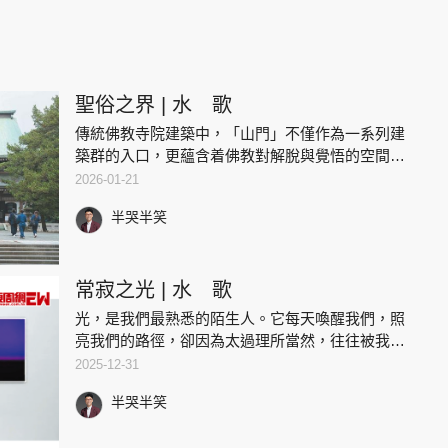
聖俗之界 | 水 歌
傳統佛教寺院建築中，「山門」不僅作為一系列建
築群的入口，更蘊含着佛教對解脫與覺悟的空間隱
喻。它的名稱與形式，反映了寺院常建於山林之
2026-01-21
中，故以「山」代指寺院整體，而入口便稱為「山
半哭半笑
門」，隱含「修行聖地」的意
常寂之光 | 水 歌
光，是我們最熟悉的陌生人。它每天喚醒我們，照
亮我們的路徑，卻因為太過理所當然，往往被我們
的感官忽略。法國藝術家卡洛琳．阿萊（Caroline
2025-12-31
Halley des Fontaines），透過她的鏡頭，
半哭半笑