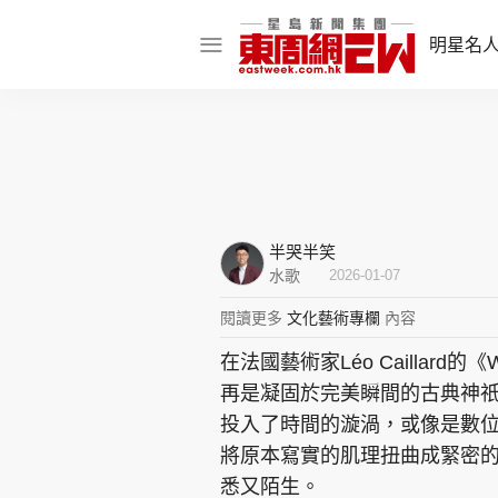
明星名
明星名人
娛樂焦點
話題人物
半哭半笑
東姑熱話
水歌
2026-01-07
閱讀更多
文化藝術專欄
內容
在法國藝術家Léo Caillard
東周食玩通
再是凝固於完美瞬間的古典神
樂在灣區
東
投入了時間的漩渦，或像是數
將原本寫實的肌理扭曲成緊密
飲食玩樂
悉又陌生。