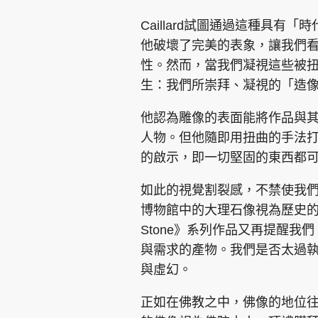
Caillard試圖通過這種具
他破壞了完美的表象，讓我們
性。然而，當我們凝視這些被
生：我們所崇拜、凝視的「造
集團旗下品牌
他認為雕像的表面能將作品與
人物。但他隨即用扭曲的手法
的啟示，即一切堅固的東西都
東周刊
cazbuyer
東Touch
如此的視覺割裂感，不禁使我
博物館中的大理石像視為歷史的
Stone》系列作品又再提醒
Oh!爸媽
JobMarket
頭條搵工
與需求的產物。我們是否太過
與虛幻。
關於我們
聯絡我們
隱私政策聲明
使用條
正如在佛教之中，佛像的地位