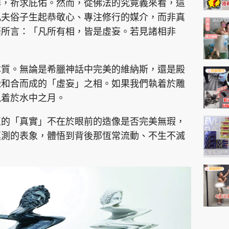
拜，祈求庇佑。然而，從佛法的究竟義來看，這
凡夫俗子生起恭敬心、專注修行的媒介，而非真
語所言：「凡所有相，皆是虛妄。若見諸相非
本質。無論是希臘神話中完美的維納斯，還是殿
緣和合而成的「虛妄」之相。如果我們執着於雕
執着於水中之月。
正的「真實」不在於眼前的造像是否完美無瑕，
莫測的表象，體悟到背後那恆常流動、不生不滅