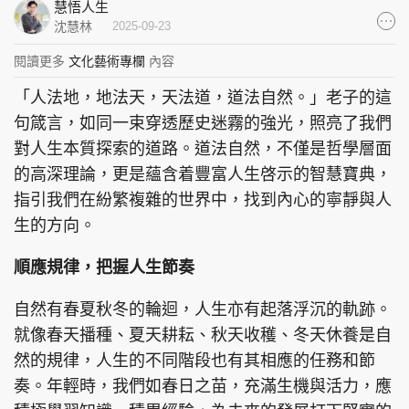
慧悟人生
集團旗下品牌
沈慧林
2025-09-23
閱讀更多
文化藝術專欄
內容
「人法地，地法天，天法道，道法自然。」老子的這
東周刊
cazbuyer
東Touch
句箴言，如同一束穿透歷史迷霧的強光，照亮了我們
對人生本質探索的道路。道法自然，不僅是哲學層面
的高深理論，更是蘊含着豐富人生啓示的智慧寶典，
指引我們在紛繁複雜的世界中，找到內心的寧靜與人
PCM 電腦廣場
星島頭條
星島日報
生的方向。
順應規律，把握人生節奏
自然有春夏秋冬的輪迴，人生亦有起落浮沉的軌跡。
頭條日報
星島環球
The Standard
就像春天播種、夏天耕耘、秋天收穫、冬天休養是自
然的規律，人生的不同階段也有其相應的任務和節
奏。年輕時，我們如春日之苗，充滿生機與活力，應
親子王
Oh!爸媽
JobMarket