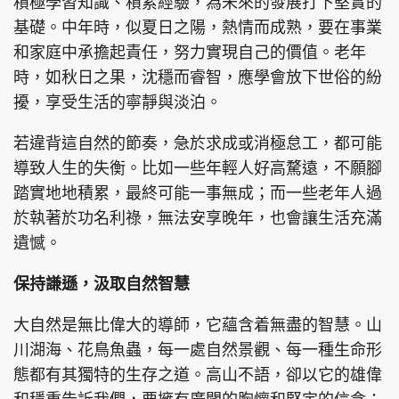
積極學習知識、積累經驗，為未來的發展打下堅實的
基礎。中年時，似夏日之陽，熱情而成熟，要在事業
和家庭中承擔起責任，努力實現自己的價值。老年
時，如秋日之果，沈穩而睿智，應學會放下世俗的紛
頭條搵工
EDUPLUS
擾，享受生活的寧靜與淡泊。
若違背這自然的節奏，急於求成或消極怠工，都可能
關於我們
使用條款
導致人生的失衡。比如一些年輕人好高騖遠，不願腳
聯絡我們
版權及免責聲明
踏實地地積累，最終可能一事無成；而一些老年人過
於執著於功名利祿，無法安享晚年，也會讓生活充滿
隱私政策聲明
遺憾。
保持謙遜，汲取自然智慧
Copyright © 東周網 版權所有 . 不得轉載
©Eastweek.com.hk. All rights reserved.
大自然是無比偉大的導師，它蘊含着無盡的智慧。山
川湖海、花鳥魚蟲，每一處自然景觀、每一種生命形
態都有其獨特的生存之道。高山不語，卻以它的雄偉