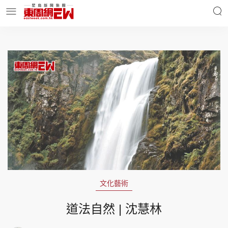
明星名人
時事財經
東周Ladies
優享生活
東周食玩通
會員活動
文化藝術
玄學靈異
東周專欄
道法自然 | 沈慧林