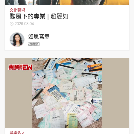
文化藝術
颱風下的專業 | 趙麗如
2026-08-04
如思寫意
趙麗如
娛樂名人