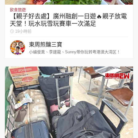
飲食旅遊
【親子好去處】廣州融創一日遊🔥親子放電
天堂！玩水玩雪玩賽車一次滿足
頭條搵工
EDUPLUS
19小時前
東周煎釀三寶
小编俊熏、李建龍、Sunny带你玩转粤港澳大湾区！
關於我們
使用條款
聯絡我們
版權及免責聲明
隱私政策聲明
Copyright © 東周網 版權所有 . 不得轉載
©Eastweek.com.hk. All rights reserved.