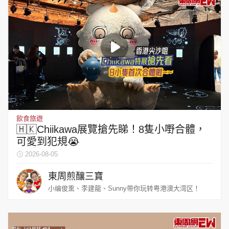
飲食旅遊
🇭🇰Chiikawa展覽搶先睇！8隻小嘢合體，
可愛到犯規😭
2026-08-05
東周煎釀三寶
小编俊熏、李建龍、Sunny带你玩转粤港澳大湾区！