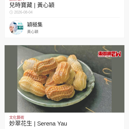
兒時寶藏 | 黃心穎
2026-08-04
穎穟集
黃心穎
文化藝術
妙翠花生 | Serena Yau