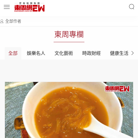
全部作者
明星名人
時事財經
東周專欄
全部
娛樂名人
文化藝術
時政財經
健康生活
東周Ladies
優享生活
東周食玩通
會員活動
玄學靈異
東周專欄