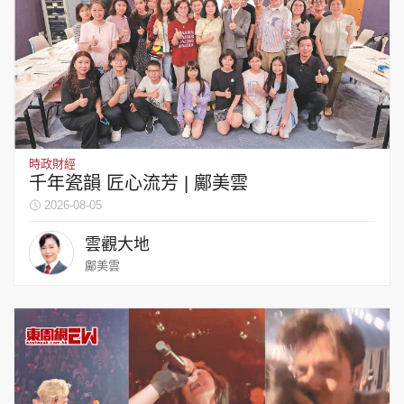
時政財經
千年瓷韻 匠心流芳 | 鄺美雲
2026-08-05
雲觀大地
鄺美雲