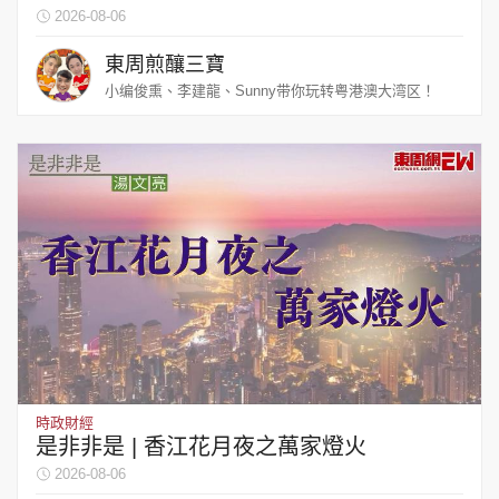
2026-08-06
東周煎釀三寶
小编俊熏、李建龍、Sunny带你玩转粤港澳大湾区！
時政財經
是非非是 | 香江花月夜之萬家燈火
2026-08-06