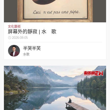
文化藝術
屏幕外的靜寂 | 水 歌
2026-08-05
半哭半笑
水歌