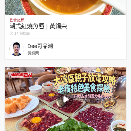
集團旗下品牌
飲食旅遊
潮式紅燒魚唇 | 黃錫荣
14小時前
東周刊
cazbuyer
東Touch
Dee哥品潮
黃錫荣
PCM 電腦廣場
星島頭條
星島日報
頭條日報
星島環球
The Standard
親子王
Oh!爸媽
JobMarket