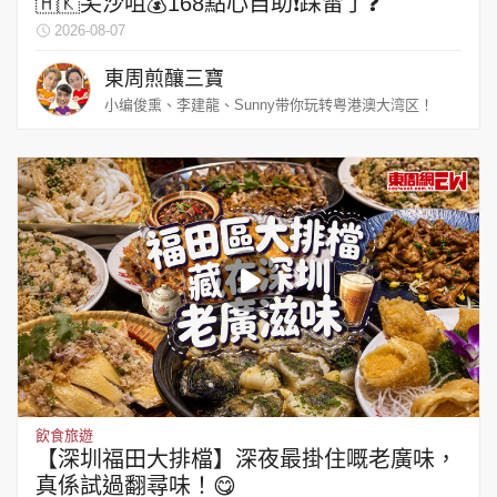
🇭🇰尖沙咀💰168點心自助❗️踩雷了❓
2026-08-07
東周煎釀三寶
小编俊熏、李建龍、Sunny带你玩转粤港澳大湾区！
飲食旅遊
【深圳福田大排檔】深夜最掛住嘅老廣味，
真係試過翻尋味！😋