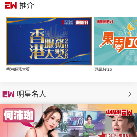
推介
集團旗下品牌
東周刊
cazbuyer
東Touch
香港服務大獎
東周Jetso
PCM 電腦廣場
星島頭條
星島日報
明星名人
頭條日報
星島環球
The Standard
親子王
Oh!爸媽
JobMarket