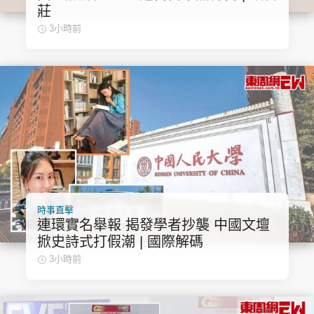
莊
3小時前
時事直擊
連環實名舉報 揭發學者抄襲 中國文壇
掀史詩式打假潮 | 國際解碼
3小時前