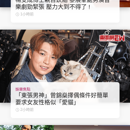
楊受成博士親自欽點 黎展峯處男演音
樂劇勁緊張 壓力大到不得了 !
1小時前
娛樂焦點
「東張男神」曾錦燊擇偶條件好簡單
要求女友性格似「愛貓」
2小時前