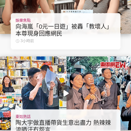
娛樂焦點
向海嵐「0元一日遊」被轟「教壞人」
本尊現身回應網民
3小時前
東姑熱話
陶大宇做直播帶貨生意出盡力 熱辣辣
流晒汗冇怨言