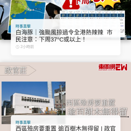
時事直擊
白海豚｜強颱風掠過令全港熱辣辣 市
民注意：下周37°C或以上！
2小時前
時事直擊
西區殮房要重置 逾百樹木無得留 | 政官