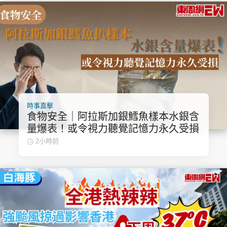
時事直擊
食物安全｜阿拉斯加銀鱈魚樣本水銀含
量爆表！或令視力聽覺記憶力永久受損
2小時前