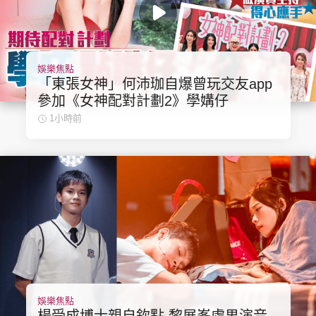
娛樂焦點
頭條搵工
EDUPLUS
「東張女神」何沛珈自爆曾玩交友app
參加《女神配對計劃2》學媾仔
1小時前
關於我們
使用條款
聯絡我們
版權及免責聲明
隱私政策聲明
Copyright © 東周網 版權所有 . 不得轉載
©Eastweek.com.hk. All rights reserved.
娛樂焦點