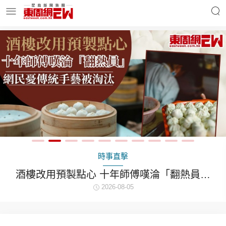
明星名人
時事財經
東周Ladies
優享生活
東周食玩通
會員活動
娛樂焦點
向海嵐「0元一日遊」被
藝被淘汰
身回應網
5
3小時
玄學靈異
東周專欄