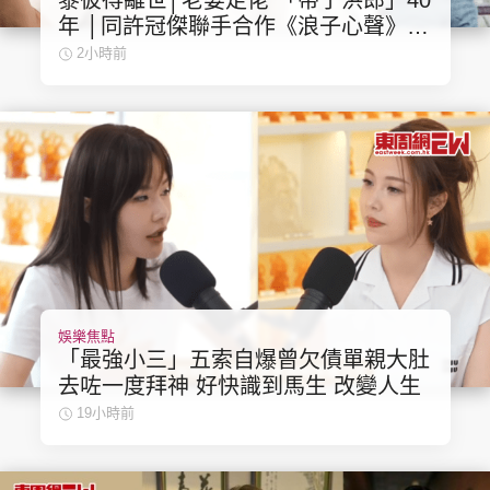
黎彼得離世│老婆走佬 「帶子洪郎」40
年 │同許冠傑聯手合作《浪子心聲》成
經典 合作7年拆夥
2小時前
娛樂焦點
「最強小三」五索自爆曾欠債單親大肚
去咗一度拜神 好快識到馬生 改變人生
19小時前