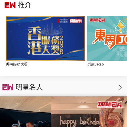
推介
集團旗下品牌
東周刊
cazbuyer
東Touch
香港服務大獎
東周Jetso
PCM 電腦廣場
星島頭條
星島日報
明星名人
頭條日報
星島環球
The Standard
親子王
Oh!爸媽
JobMarket