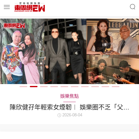
明星名人
時事財經
東周Ladies
優享生活
東周食玩通
會員活動
娛樂焦點
陳欣健孖年輕索女煙韌︱ 娛樂圈不乏「父女
戀」「爺孫戀」 年齡差距最大達51歲 最受矚
2026-08-04
玄學靈異
東周專欄
目有李龍基謝賢