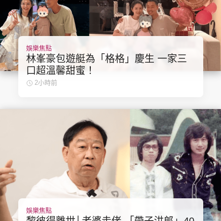
娛樂焦點
頭條搵工
EDUPLUS
林峯豪包遊艇為「格格」慶生 一家三
口超溫馨甜蜜！
2小時前
關於我們
使用條款
聯絡我們
版權及免責聲明
隱私政策聲明
Copyright © 東周網 版權所有 . 不得轉載
©Eastweek.com.hk. All rights reserved.
娛樂焦點