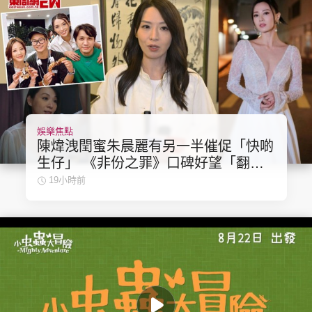
娛樂焦點
陳煒洩閏蜜朱晨麗有另一半催促「快啲
生仔」 《非份之罪》口碑好望「翻
生」拍第二季
19小時前