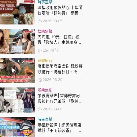
時政財經
時事直擊
酒樓改用預製點心 十年師
健康生活
傅嘆淪「翻熱員」 網民憂
傳統手藝被淘汰
2026-08-05
飲食旅遊
娛樂焦點
向海嵐「0元一日遊」被
轟「教壞人」本尊現身回
應網民
15小時前
與寵同行
廣東揭陽魔童虐狗 鐵線纏
頸拖行、持棍狂打、火燒
環球
The Standard
親子王
虐殺3狗母子
2026-06-30
娛樂焦點
黎彼得離世│曾傳得罪阿
嫂被迫冇兄弟做 「歌神」
許冠傑親筆撰寫悼念忘友
2026-08-06
轉載 ©Eastweek.com.hk. All rights reserved.
時事直擊
港鐵新設備｜網民發現東
鐵綫「不明新裝置」 港
鐵解畫新設備用途