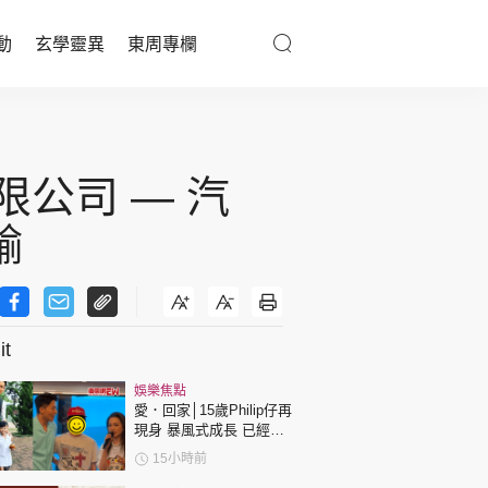
動
玄學靈異
東周專欄
優享生活
醫療百科
限公司 — 汽
親子天地
輸
與寵同行
t
東周專欄
娛樂焦點
娛樂名人
愛．回家│15歲Philip仔再
現身 暴風式成長 已經高
文化藝術
過「三太」樊亦敏！
15小時前