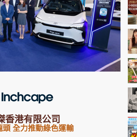
神機妙算 李丞責
緣來有理 麥玲玲
鬼靈精怪 威師兄
PCM 電腦廣場
星島頭條
星島日報
頭條日報
星島
EDUPLUS
傑香港有限公司
款
版權及免責聲明
Copyright © 東周網 版權所有 . 不得
龍頭 全力推動綠色運輸