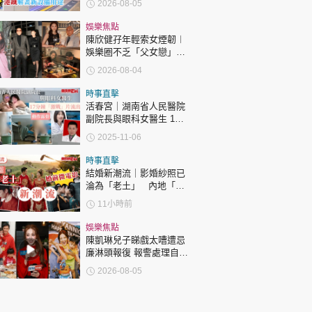
2026-08-05
娛樂焦點
陳欣健孖年輕索女煙韌︱
娛樂圈不乏「父女戀」
「爺孫戀」 年齡差距最大
2026-08-04
達51歲 最受矚目有李龍
基謝賢
時事直擊
活春宮｜湖南省人民醫院
副院長與眼科女醫生 17
分鐘「激戰」片流出 動作
2025-11-06
露骨 網上瘋傳
時事直擊
結婚新潮流｜影婚紗照已
淪為「老土」 內地「婚
前微電影」成新潮流
11小時前
娛樂焦點
陳凱琳兒子睇戲太嘈遭忌
廉淋頭報復 報警處理自責
護子不力 歐錦棠陳倩揚齊
2026-08-05
表態「媽媽有責任」