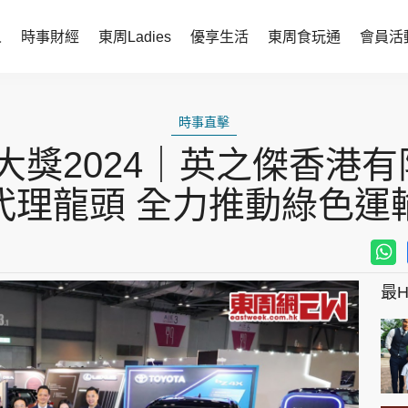
人
時事財經
東周Ladies
優享生活
東周食玩通
會員活
時事財經
東周Ladies
時事直擊
時事直擊
談情說性
獎2024｜英之傑香港有
財經智庫
時尚生活
代理龍頭 全力推動綠色運
焦點人物
健康醫美
她世代力量
卓越女性
最Hi
會員活動
玄學靈異
周JETSO
東勝運程
智富天下 李居明