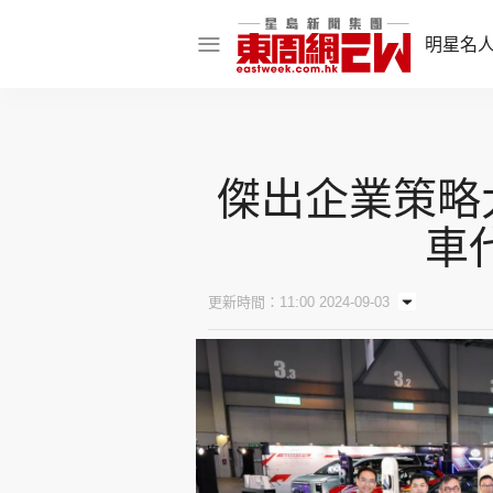
明星名
明星名人
娛樂焦點
傑出企業策略大
話題人物
車
東姑熱話
更新時間：11:00 2024-09-03
東周食玩通
樂在灣區
東
飲食玩樂