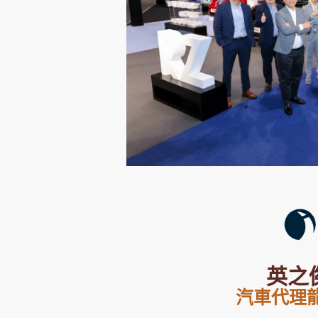
集團旗下品牌
東周刊
cazbuyer
東Touch
Oh!爸媽
JobMarket
頭條搵工
英之
關於我們
聯絡我們
隱私政策聲明
使用條
汽車代理