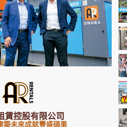
神機妙算 李丞責
緣來有理 麥玲玲
鬼靈精怪 威師兄
PCM 電腦廣場
星島頭條
星島日報
頭條日報
星島
EDUPLUS
款
版權及免責聲明
Copyright © 東周網 版權所有 . 不得
租賃控股有限公司
建築未來成就豐盛碩果