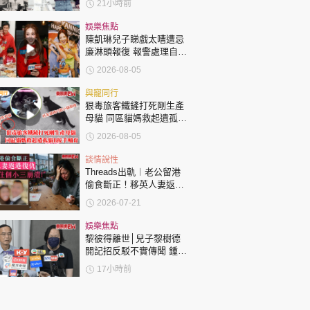
21小時前
娛樂焦點
陳凱琳兒子睇戲太嘈遭忌
廉淋頭報復 報警處理自責
護子不力 歐錦棠陳倩揚齊
2026-08-05
表態「媽媽有責任」
與寵同行
狠毒旅客鐵鏟打死剛生產
母貓 同區貓媽救起遺孤貓
B接手哺育
2026-08-05
談情說性
Threads出軌︱老公留港
偷食斷正！移英人妻返港
復仇：要睇住個小三崩
2026-07-21
潰！
娛樂焦點
黎彼得離世│兒子黎樹德
開記招反駁不實傳聞 鍾志
光代好友澄清：冇經濟問
17小時前
題