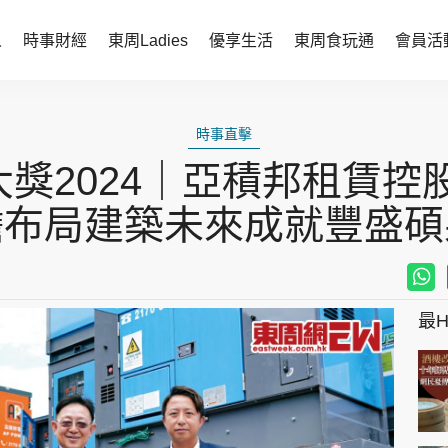
人
時事財經
東周Ladies
優享生活
東周食玩通
會員活
時事財經
東周Ladies
時事直擊
時事直擊
談情說性
獎2024｜亞積邦租賃控
財經智庫
時尚生活
瞻布局建築未來成就豐盛碩
焦點人物
健康醫美
她世代力量
卓越女性
最Hi
會員活動
玄學靈異
周JETSO
東勝運程
智富天下 李居明