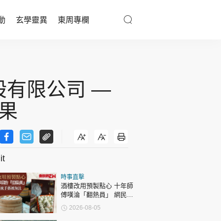
動
玄學靈異
東周專欄
優享生活
醫療百科
股有限公司 —
親子天地
果
與寵同行
t
東周專欄
時事直擊
娛樂名人
酒樓改用預製點心 十年師
傅嘆淪「翻熱員」 網民憂
文化藝術
傳統手藝被淘汰
2026-08-05