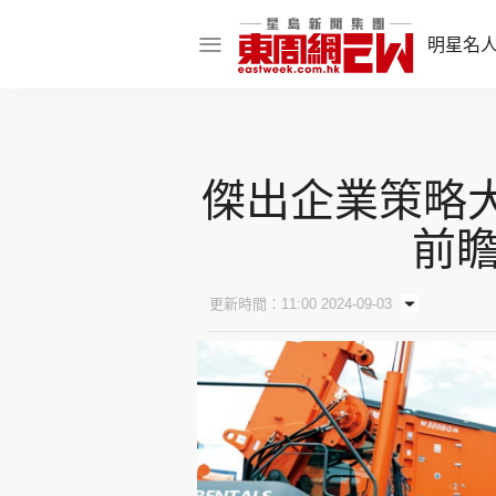
明星名
明星名人
娛樂焦點
傑出企業策略大
話題人物
前
東姑熱話
更新時間：11:00 2024-09-03
東周食玩通
樂在灣區
東
飲食玩樂