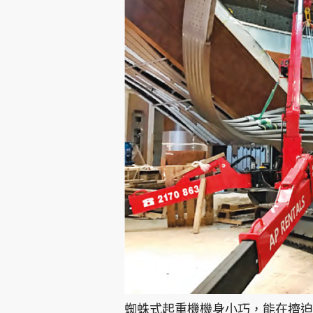
蜘蛛式起重機機身小巧，能在擠迫的