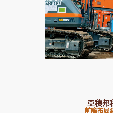
集團旗下品牌
東周刊
cazbuyer
東Touch
Oh!爸媽
JobMarket
頭條搵工
關於我們
聯絡我們
隱私政策聲明
使用條
亞積邦
前瞻布局