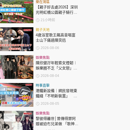
時政財經
樂在灣區
【親子好去處2026】深圳
健康生活
光明虹橋公園親子騎行：
「電助力黃包車」2小時
21小時前
飲食旅遊
環湖
親子天地
4歲浴室歌王飆高音唱富
士山下痛過陳奕迅
2026-08-06
娛樂焦點
陳欣健孖年輕索女煙韌︱
娛樂圈不乏「父女戀」
環球
The Standard
親子王
「爺孫戀」 年齡差距最大
2026-08-04
達51歲 最受矚目有李龍
基謝賢
時事直擊
港鐵新設備｜網民發現東
鐵綫「不明新裝置」 港
鐵解畫新設備用途
2026-08-05
轉載 ©Eastweek.com.hk. All rights reserved.
娛樂焦點
黎彼得離世│曾傳得罪阿
嫂被迫冇兄弟做 「歌神」
許冠傑親筆撰寫悼念忘友