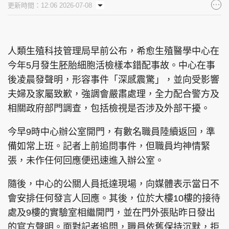
更新時間：12:06 2026-07-08
集團旗下品牌
人類生殖科技管理局早前公布，希愈生殖醫學中心在
今年5月發生胚胎細胞活檢樣本錯配事故。中心在事
東周刊
cazbuyer
東Touch
後凌晨發聲明，形容事件「深感震驚」，並向受影響
夫婦及家屬致歉，強調會嚴肅處理，全力配合警方及
相關政府部門調查，包括檢視是否涉及外部干擾。
PCM 電腦廣場
星島頭條
星島日報
今早9時中心辦公室開門，有數名職員陸續返回，準
備如常上班。記者上前追問事件，但職員均神情緊
張，未作任何回應便迅速進入辦公室。
頭條日報
星島環球
The Standard
隨後，中心的公關人員抵達現場，向媒體表示當日不
會安排任何發言人回應。其後，位於大樓10樓的接待
處及9樓的實驗室相繼開門，並在門外張貼昨日發出
的官方聲明。面對記者追問，職員依舊保持沉默，拒
親子王
Oh!爸媽
JobMarket