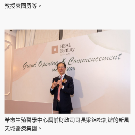
教授袁國勇等。
希愈生殖醫學中心屬前財政司司長梁錦松創辦的新風
天域醫療集團。