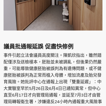
議員批通報延誤 促盡快修例
事件引起立法會議員高度關注。陳凱欣指出，雖然錯
配僅涉及送檢樣本，胚胎並未被調亂，但後果仍然嚴
重，可能導致健康胚胎被誤判為有遺傳問題，或不健
康胚胎被誤判為正常而植入母體，增加流產及胎兒發
育風險。她批評中心在通報上出現「雙重延遲」：中
大實驗室早於5月26日及6月4日已通知異常，但中心
直至6月17日才向管理局通報，並延至7月3日才由管
理局轉報衞生署，涉嫌違反24小時內通報重大風險事