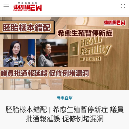
明星名人
時事財經
東周Ladies
優享生活
東周食玩通
會員活動
時事直擊
胚胎樣本錯配 | 希愈生殖暫停新症 議員
玄學靈異
東周專欄
批通報延誤 促修例堵漏洞