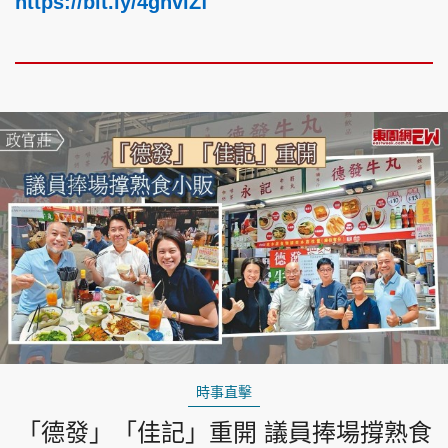
https://bit.ly/4gnvlZf
時事直擊
「德發」「佳記」重開 議員捧場撐熟食