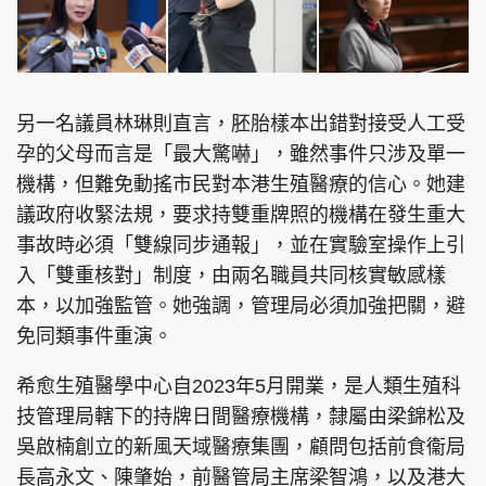
另一名議員林琳則直言，胚胎樣本出錯對接受人工受
孕的父母而言是「最大驚嚇」，雖然事件只涉及單一
機構，但難免動搖市民對本港生殖醫療的信心。她建
議政府收緊法規，要求持雙重牌照的機構在發生重大
事故時必須「雙線同步通報」，並在實驗室操作上引
入「雙重核對」制度，由兩名職員共同核實敏感樣
本，以加強監管。她強調，管理局必須加強把關，避
免同類事件重演。
希愈生殖醫學中心自2023年5月開業，是人類生殖科
技管理局轄下的持牌日間醫療機構，隸屬由梁錦松及
吳啟楠創立的新風天域醫療集團，顧問包括前食衞局
長高永文、陳肇始，前醫管局主席梁智鴻，以及港大