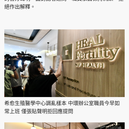
絕作出解釋。
頭條搵工
EDUPLUS
關於我們
使用條款
聯絡我們
版權及免責聲明
隱私政策聲明
Copyright © 東周網 版權所有 . 不得轉載
©Eastweek.com.hk. All rights reserved.
希愈生殖醫學中心調亂樣本 中環辦公室職員今早如
常上班 僅張貼聲明拒回應提問