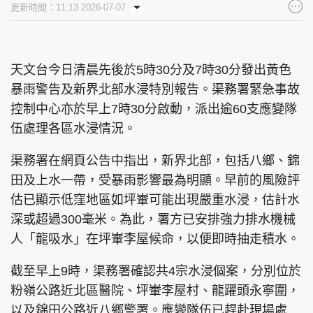
更新時間：11:13 2026-07-07
集團旗下品牌
天文台今日清晨先後於5時30分及7時30分發出黃色
暴雨警告及新界北部水浸特別報告。渠務署緊急事故
東周刊
cazbuyer
東Touch
控制中心亦於早上7時30分啟動，派出逾60支應變隊
伍處理各區水浸情況。
渠務署在網頁公告中指出，新界北部，包括八鄉、錦
PCM 電腦廣場
星島頭條
星島日報
田及上水一帶，受暴雨影響最為明顯。早前的風險評
估已顯示低窪地區如坪輋可能出現嚴重水浸，估計水
深或超過300毫米。為此，署方已安排強力排水機械
人「龍吸水」在坪輋李屋候命，以便即時抽走積水。
頭條日報
星島環球
The Standard
截至早上9時，渠務署確認共4宗水浸個案，分別位於
粉嶺公路近北區醫院、坪輋李屋村、龍躍頭永寧圍，
以及錦田公路近八鄉警署。應變隊伍已趕赴現場處
親子王
Oh!爸媽
JobMarket