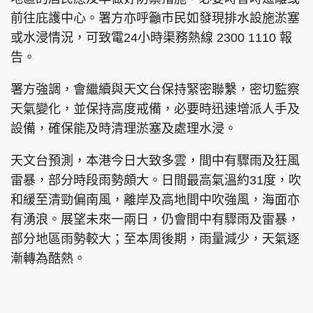
前往庇護中心。署方亦呼籲市民如發現排水設施淤塞
或水浸情況，可致電24小時渠務熱線 2300 1110 報
告。
署方強調，會繼續與天文台保持緊密聯繫，密切監察
天氣變化，並保持高度戒備，必要時迅速增派人手及
設備，確保能及時清理淤塞及處理水浸。
天文台預測，本港今日大致多雲，間中有驟雨及狂風
雷暴，部分時段雨勢頗大。日間最高氣溫約31度，吹
和緩至清勁偏南風，離岸及高地間中吹強風，海面亦
有湧浪。展望未來一兩日，仍會間中有驟雨及雷暴，
部分地區雨勢較大；至本周後期，雨量減少，天氣逐
漸轉為酷熱。