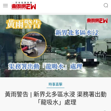
明星名人
時事財經
東周Ladies
優享生活
東周食玩通
會員活動
時事直擊
黃雨警告 | 新界北多區水浸 渠務署出動
玄學靈異
東周專欄
「龍吸水」處理