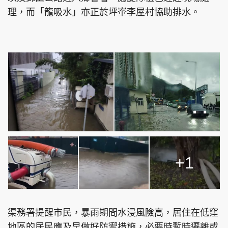
理，而「龍吸水」亦正於坪輋李屋村協助排水。
頭條搵工
EDUPLUS
關於我們
使用條款
聯絡我們
版權及免責聲明
隱私政策聲明
+1
Copyright © 東周網 版權所有 . 不得轉載
©Eastweek.com.hk. All rights reserved.
渠務署提醒市民，暴雨期間水浸風險高，居住在低窪
地區的居民應及早做好防禦措施，必要時暫時遷離或