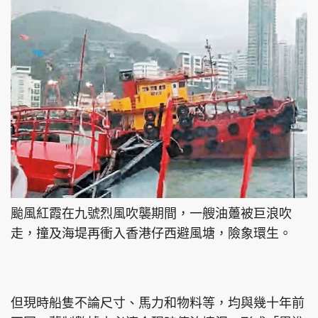
颱風紅霞在九號烈風吹襲期間，一艘油躉被巨浪吹
走，撞及海堤再衝入香港仔西避風塘，險象環生。
但現時船隻不論尺寸、馬力和物料等，均與幾十年前