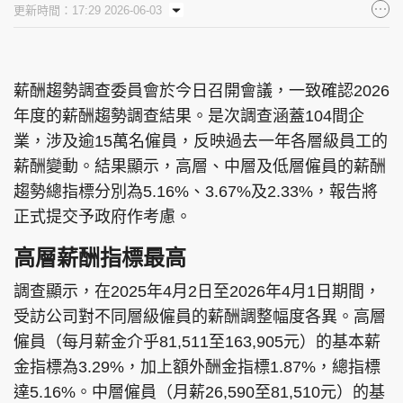
更新時間：17:29 2026-06-03
集團旗下品牌
薪酬趨勢調查委員會於今日召開會議，一致確認2026
年度的薪酬趨勢調查結果。是次調查涵蓋104間企
東周刊
cazbuyer
東Touch
業，涉及逾15萬名僱員，反映過去一年各層級員工的
薪酬變動。結果顯示，高層、中層及低層僱員的薪酬
趨勢總指標分別為5.16%、3.67%及2.33%，報告將
PCM 電腦廣場
星島頭條
星島日報
正式提交予政府作考慮。
高層薪酬指標最高
調查顯示，在2025年4月2日至2026年4月1日期間，
頭條日報
星島環球
The Standard
受訪公司對不同層級僱員的薪酬調整幅度各異。高層
僱員（每月薪金介乎81,511至163,905元）的基本薪
金指標為3.29%，加上額外酬金指標1.87%，總指標
達5.16%。中層僱員（月薪26,590至81,510元）的基
親子王
Oh!爸媽
JobMarket