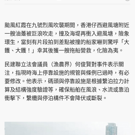
颱風紅霞在九號烈風吹襲期間，香港仔西避風塘附近
一艘油躉被巨浪吹走，撞及海堤再衝入避風塘，險象
環生，當刻有片段拍到差點被撞的船家嚇到驚呼「大
鑊、大鑊！」幸其後獲一艘拖船營救，化險為夷。
民建聯立法會議員（漁農界）何俊賢對事件表示關
注，指現時海上停靠設施的規管與條例已過時，有必
要修改。他表示，碼頭與停靠設施是根據繫泊拉力計
算及結構強度驗證等，確保船舶在風浪、水流或靠泊
衝擊下，繫纜與停泊構件不會降伏或斷裂。