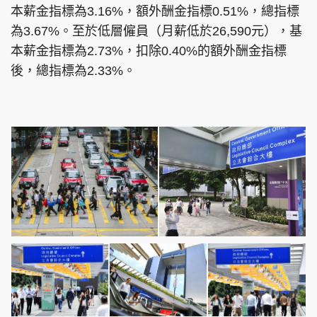
本薪金指標為3.16%，額外酬金指標0.51%，總指標
為3.67%。至於低層僱員（月薪低於26,590元），基
本薪金指標為2.73%，扣除0.40%的額外酬金指標
後，總指標為2.33%。
頭條搵工
EDUPLUS
關於我們
使用條款
聯絡我們
版權及免責聲明
隱私政策聲明
Copyright © 東周網 版權所有 . 不得轉載
©Eastweek.com.hk. All rights reserved.