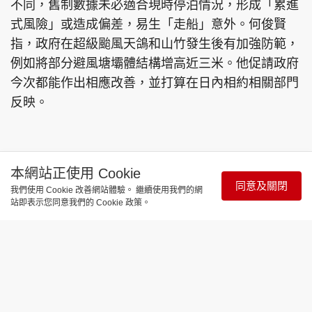
不同，舊制數據未必適合現時停泊情況，形成「累進
式風險」或造成偏差，易生「走船」意外。何俊賢
指，政府在超級颱風天鴿和山竹發生後有加強防範，
例如將部分避風塘壩體結構增高近三米。他促請政府
今次都能作出相應改善，並打算在日內相約相關部門
反映。
本網站正使用 Cookie
同意及關閉
我們使用 Cookie 改善網站體驗。 繼續使用我們的網
立即追蹤《東周刊》全新WhatsApp頻道，緊貼
站即表示您同意我們的 Cookie 政策。
全城熱話、突發猛料、獨家消息！
https://bit.ly/4gnvlZf