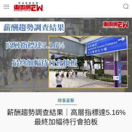
明星名人
時事財經
東周Ladies
優享生活
東周食玩通
會員活動
時事直擊
薪酬趨勢調查結果｜高層指標達5.16%
玄學靈異
東周專欄
最終加幅待行會拍板