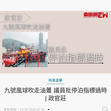
時事直擊
九號風球吹走油躉 議員批停泊指標過時
| 政官莊
更新時間：14:30 2026-07-31