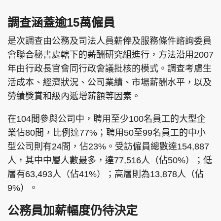
調查涵蓋逾15萬僱員
是次調查由公務及司法人員薪俸及服務條件諮詢委員
會聯合秘書處轄下的薪酬研究組進行，方法沿用2007
年由行政長官會同行政會議批核的模式。調查考慮生
活成本、經濟狀況、公司業績、市場薪酬水平，以及
勞績獎賞和級內遞增薪額等因素。
在104間參與公司中，聘用至少100名員工的大型企
業佔80間，比例達77%；聘用50至99名員工的中小
型公司則有24間，佔23%。受訪僱員總數達154,887
人，其中中層人數最多，達77,516人（佔50%）；低
層有63,493人（佔41%）；高層則為13,878人（佔
9%）。
公務員加薪幅度仍待決定