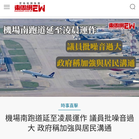
明星名人
時事財經
東周Ladies
優享生活
東周食玩通
會員活動
時事直擊
機場南跑道延至凌晨運作 議員批噪音過
玄學靈異
東周專欄
大 政府稱加強與居民溝通