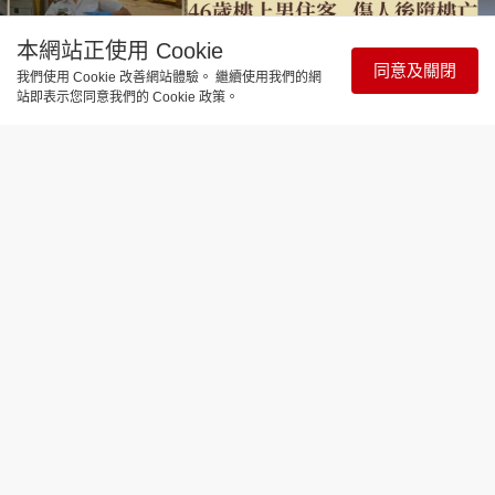
本網站正使用 Cookie
同意及關閉
我們使用 Cookie 改善網站體驗。 繼續使用我們的網
站即表示您同意我們的 Cookie 政策。
時事直擊
黃大仙斬人案｜ 1死1重傷 疑噪音惹禍
26歲樓下男住戶 被狂斬多刀命危 46歲
樓上男住客 傷人後墮樓亡
更新時間：14:22 2026-08-08
黃大仙上邨昭善樓今日（8日）早上發生傷人及墮樓
命案，釀成一死一重傷。據悉，傷者為二十六歲居住