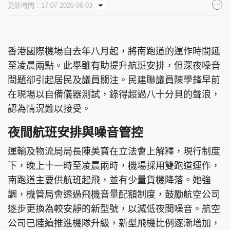
更新時間：17:07 2026-06-03
集團旗下品牌
香港國際機場自去年八月起，將南跑道的運作時間延
至凌晨兩點。此舉雖有助提升航班安排，但深夜噪音
東周刊
cazbuyer
東Touch
問題卻引起居民及議員關注。民建聯議員陳學鋒早前
在現場以自備儀器測試，錄得超過八十分貝的聲浪，
認為情況難以接受。
PCM 電腦廣場
星島頭條
星島日報
夜間航班安排與噪音管控
運輸及物流局局長陳美寶在立法會上解釋，現行制度
下，晚上十一時至凌晨兩時，機場採用雙跑道運作，
頭條日報
星島環球
The Standard
南跑道主要供航班起飛，並有少量貨機降落。她強
調，機管局會透過飛機音量配額制度，鼓勵航空公司
逐步更換為較安靜的新型號，以減低夜間噪音。航空
公司已陸續推進機隊升級，新型飛機比例逐漸增加，
親子王
Oh!爸媽
JobMarket