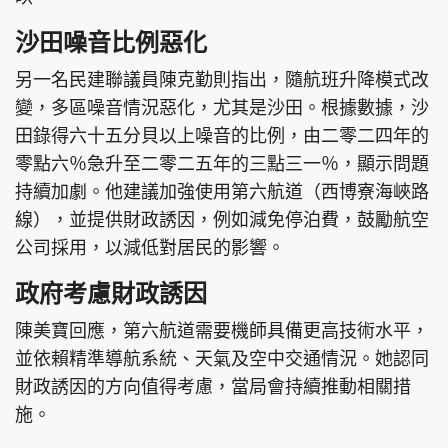
沙田噪音比例惡化
另一名民建聯議員陳克勤則指出，隨航班升降模式改
變，多區噪音情況惡化，尤其是沙田。根據數據，沙
田錄得六十五分貝以上噪音的比例，由二零二四年的
零點六％急升至二零二五年的三點三一％，顯示問題
持續加劇。他建議加強使用第六航道（西博寮海峽路
線），並提供財政誘因，例如減免停泊費，鼓勵航空
公司採用，以減低對居民的影響。
政府考慮財政誘因
陳美寶回應，第六航道需要機師具備更高技術水平，
並依賴精準導航系統、天氣及空中交通情況。她認同
財政誘因的方向值得考慮，當局會持續推動相關措
施。