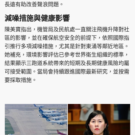
長遠有助改善聲浪問題。
減噪措施與健康影響
陳美寶指出，機管局及民航處一直關注飛機升降對社
頭條搵工
EDUPLUS
區的影響，並在確保航空安全的前提下，依照國際指
引推行多項減噪措施，尤其是針對東涌等鄰近地區。
她補充，環境影響評估已參考世界衛生組織的標準，
關於我們
使用條款
結果顯示三跑道系統帶來的短期及長期健康風險均屬
聯絡我們
版權及免責聲明
可接受範圍。當局會持續跟進國際最新研究，並按需
隱私政策聲明
要採取措施。
Copyright © 東周網 版權所有 . 不得轉載
©Eastweek.com.hk. All rights reserved.