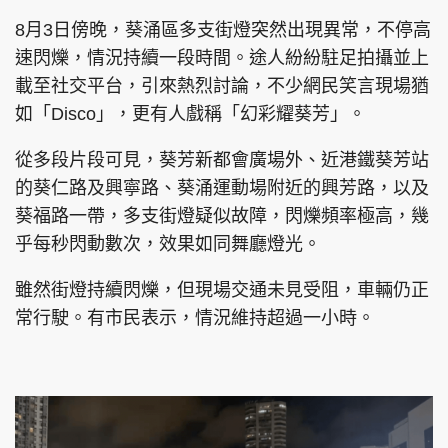
8月3日傍晚，葵涌區多支街燈突然出現異常，不停高
速閃爍，情況持續一段時間。途人紛紛駐足拍攝並上
載至社交平台，引來熱烈討論，不少網民笑言現場猶
如「Disco」，更有人戲稱「幻彩耀葵芳」。
從多段片段可見，葵芳新都會廣場外、近港鐵葵芳站
的葵仁路及興寧路、葵涌運動場附近的興芳路，以及
葵福路一帶，多支街燈疑似故障，閃爍頻率極高，幾
乎每秒閃動數次，效果如同舞廳燈光。
雖然街燈持續閃爍，但現場交通未見受阻，車輛仍正
常行駛。有市民表示，情況維持超過一小時。