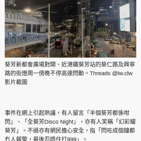
葵芳新都會廣場對開、近港鐵葵芳站的葵仁路及興寧
路的街燈周一傍晚不停高速閃動。Threads @lw.clw
影片截圖
事件在網上引起熱議，有人留言「半個葵芳都係咁
閃」、「全葵芳Disco Night」，亦有人笑稱「幻彩耀
葵芳」。不過亦有網民擔心安全，指「閃咗成個鐘都
冇人報警，最後忍唔住打999」。