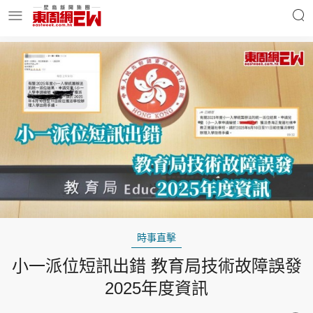
明星名人
時事財經
東周Ladies
優享生活
東周食玩通
會員活動
時事直擊
小一派位短訊出錯 教育局技術故障誤發
玄學靈異
東周專欄
2025年度資訊