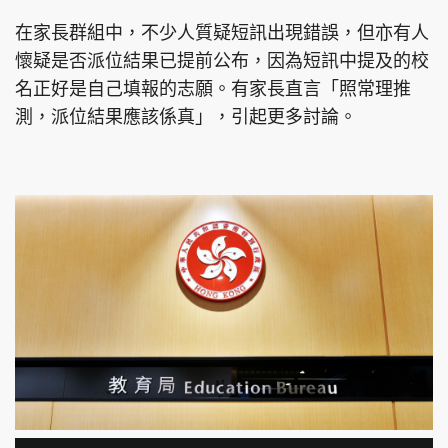
在家長群組中，不少人質疑短訊出現錯誤，但亦有人
懷疑是否派位結果已提前公布，因為短訊中提及的校
名正好是自己填報的志願。有家長直言「照常理推
頭條搵工
EDUPLUS
測，派位結果應該係真」，引起更多討論。
關於我們
使用條款
聯絡我們
版權及免責聲明
隱私政策聲明
Copyright © 東周網 版權所有 . 不得轉載
©Eastweek.com.hk. All rights reserved.