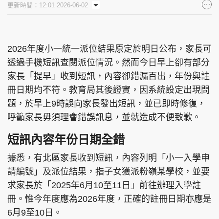
更新時間：12:01 2026-06-02
集團旗下品牌
2026年度小一統一派位結果原定於明日公布，家長可
透過手機短訊查閱派位情況。然而今日早上卻有部分
東周刊
cazbuyer
東Touch
家長「提早」收到短訊，內容卻錯漏百出，年份與註
冊日期均不符。教育局其後證實，因系統設定出現問
題，於早上9時誤向家長發出短訊，並已即時修復，
PCM 電腦廣場
星島頭條
星島日報
呼籲家長毋須理會錯誤訊息，並就造成不便致歉。
短訊內容年份日期全錯
據悉，有北區家長收到短訊，內容列明「小一入學申
頭條日報
星島環球
The Standard
請編號」及派位結果，指子女獲派粉嶺某學校，並要
求家長於「2025年6月10至11日」前往辦理入學註
冊。惟今年度應為2026年度，正確的註冊日期亦應是
6月9至10日。
親子王
Oh!爸媽
JobMarket