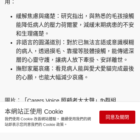
用：
緩解焦慮與痛楚：研究指出，與熟悉的毛孩接觸
能降低病人的壓力荷爾蒙，減緩末期病患的不安
和生理痛楚。
非語言的圓滿道別：對於已無法言語或意識模糊
的病人，透過摸毛、靠攏等肢體接觸，能傳遞深
層的心靈守護，讓病人放下牽掛、安詳離世。
撫慰家屬哀痛：看見病人能與愛犬愛貓完成最後
的心願，也能大幅減少哀痛。
圖片：「Carers Voice 照顧者大大聲」fb群組
「Angi」、醫管局HAS協力Link、九龍東智smart智
本網站正使用 Cookie
同意及關閉
慧醫院fb
我們使用 Cookie 改善網站體驗。 繼續使用我們的網
站即表示您同意我們的 Cookie 政策。