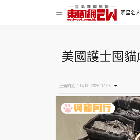
明星名
明星名人
娛樂焦點
美國護士囤貓虐
話題人物
東姑熱話
更新時間：14:00 2026-07-06
東周食玩通
樂在灣區
東
飲食玩樂