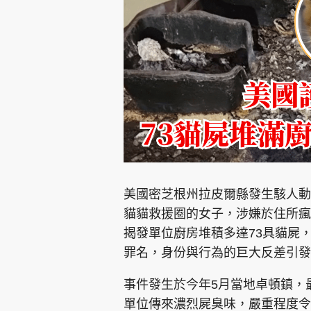
集團旗下品牌
東周刊
cazbuyer
東Touch
美國密芝根州拉皮爾縣發生駭人動
貓貓救援圈的女子，涉嫌於住所瘋
揭發單位廚房堆積多達73具貓屍
Oh!爸媽
JobMarket
頭條搵工
罪名，身份與行為的巨大反差引發
關於我們
聯絡我們
隱私政策聲明
使用條
事件發生於今年5月當地卓頓鎮，最
單位傳來濃烈屍臭味，嚴重程度令