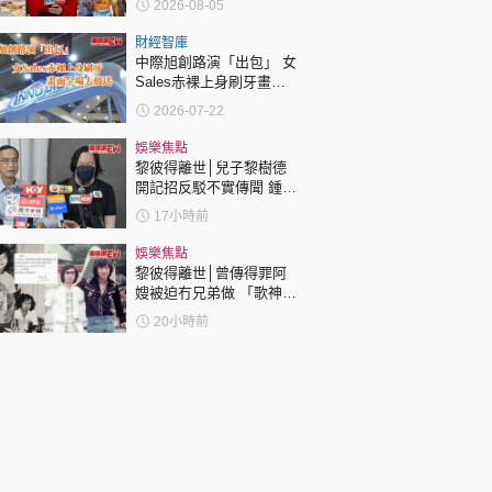
2026-08-05
表態「媽媽有責任」
財經智庫
中際旭創路演「出包」 女
Sales赤裸上身刷牙畫面
全場大放送
2026-07-22
娛樂焦點
黎彼得離世│兒子黎樹德
開記招反駁不實傳聞 鍾志
光代好友澄清：冇經濟問
17小時前
題
娛樂焦點
黎彼得離世│曾傳得罪阿
嫂被迫冇兄弟做 「歌神」
許冠傑親筆撰寫悼念忘友
20小時前