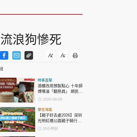
致流浪狗慘死
t
時事直擊
酒樓改用預製點心 十年師
傅嘆淪「翻熱員」 網民憂
傳統手藝被淘汰
2026-08-05
樂在灣區
【親子好去處2026】深圳
光明虹橋公園親子騎行：
「電助力黃包車」2小時
20小時前
環湖