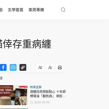
動
玄學靈異
東周專欄
優享生活
醫療百科
8貓倖存重病纏
親子天地
與寵同行
t
東周專欄
時事直擊
娛樂名人
酒樓改用預製點心 十年師
傅嘆淪「翻熱員」 網民憂
文化藝術
傳統手藝被淘汰
2026-08-05