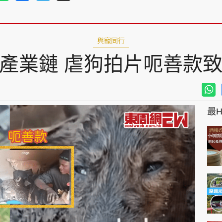
與寵同行
產業鏈 虐狗拍片呃善款
最Hi