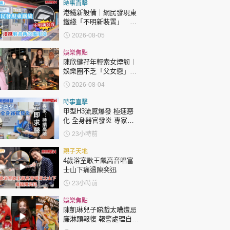
時事直擊
港鐵新設備｜網民發現東
鐵綫「不明新裝置」 港
鐵解畫新設備用途
2026-08-05
娛樂焦點
陳欣健孖年輕索女煙韌︱
娛樂圈不乏「父女戀」
「爺孫戀」 年齡差距最大
2026-08-04
達51歲 最受矚目有李龍
基謝賢
時事直擊
甲型H3流感爆發 極速惡
化 全身器官發炎 專家：
持續高燒要立即求醫
23小時前
親子天地
4歲浴室歌王飆高音唱富
士山下痛過陳奕迅
23小時前
娛樂焦點
陳凱琳兒子睇戲太嘈遭忌
廉淋頭報復 報警處理自責
護子不力 歐錦棠陳倩揚齊