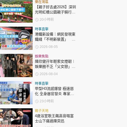
時政財經
樂在灣區
【親子好去處2026】深圳
健康生活
光明虹橋公園親子騎行：
「電助力黃包車」2小時
20小時前
飲食旅遊
環湖
時事直擊
港鐵新設備｜網民發現東
鐵綫「不明新裝置」 港
鐵解畫新設備用途
2026-08-05
娛樂焦點
陳欣健孖年輕索女煙韌︱
娛樂圈不乏「父女戀」
環球
The Standard
親子王
「爺孫戀」 年齡差距最大
2026-08-04
達51歲 最受矚目有李龍
基謝賢
時事直擊
甲型H3流感爆發 極速惡
化 全身器官發炎 專家：
持續高燒要立即求醫
23小時前
轉載 ©Eastweek.com.hk. All rights reserved.
親子天地
4歲浴室歌王飆高音唱富
士山下痛過陳奕迅