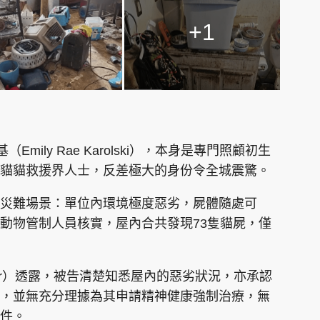
+1
mily Rae Karolski），本身是專門照顧初生
貓貓救援界人士，反差極大的身份令全城震驚。
災難場景：單位內環境極度惡劣，屍體隨處可
動物管制人員核實，屋內合共發現73隻貓屍，僅
iller）透露，被告清楚知悉屋內的惡劣狀況，亦承認
，並無充分理據為其申請精神健康強制治療，無
件。