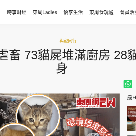
人
時事財經
東周Ladies
優享生活
東周食玩通
會員活
時事財經
東周Ladies
與寵同行
時事直擊
談情說性
畜 73貓屍堆滿廚房 2
財經智庫
時尚生活
身
焦點人物
健康醫美
她世代力量
卓越女性
最Hi
會員活動
玄學靈異
周JETSO
東勝運程
智富天下 李居明