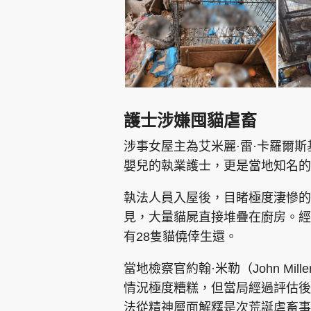
護士涉嫌囤貓虐畜
涉事女屋主為艾米麗·雷·卡羅爾斯基（E
嬰兒的執業護士，更是當地知名的
執法人員入屋後，目睹極度淒慘的
見，大量貓屍直接堆疊在廚房。經
有28隻貓僥倖生還。
當地檢察官約翰·米勒（John M
情況極度糟糕，但當局經過評估後
法從精神層面解釋是次荒誕虐畜事