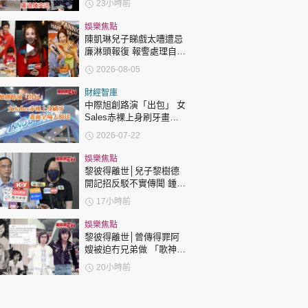
23小時前
娛樂焦點
陳凱琳兒子睇戲太嘈遭忌
廉淋頭報復 報警處理自責
護子不力 歐錦棠陳倩揚齊
2026-08-05
表態「媽媽有責任」
財經智庫
中際旭創路演「出包」 女
Sales赤裸上身刷牙畫面
全場大放送
2026-07-22
娛樂焦點
黎彼得離世│兒子黎樹德
開記招反駁不實傳聞 鍾志
光代好友澄清：冇經濟問
17小時前
題
娛樂焦點
黎彼得離世│曾傳得罪阿
嫂被迫冇兄弟做 「歌神」
許冠傑親筆撰寫悼念忘友
20小時前