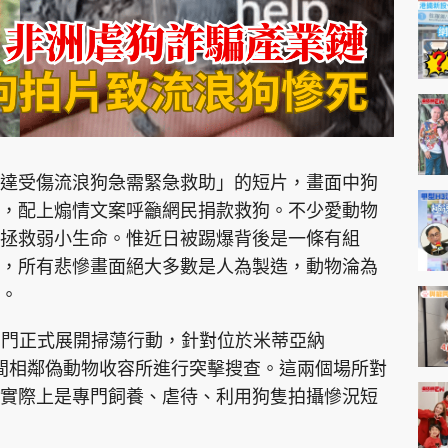
達受傷流浪狗急需緊急救助」的短片，畫面中狗
，配上煽情文案呼籲網民捐款救狗。不少愛動物
拯救弱小生命。惟近日被踢爆背後是一條有組
，所有悲慘畫面絕大多數是人為製造，動物淪為
。
部門正式展開掃蕩行動，針對位於米蒂亞納
的兩間相鄰偽動物收容所進行突擊搜查。這兩個場所對
實際上是專門飼養、虐待、利用狗隻拍攝慘況短