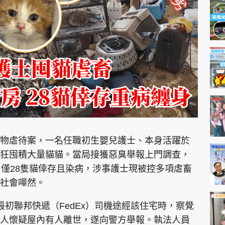
神機妙算 李丞責
緣來有理 麥玲玲
鬼靈精怪 威師兄
PCM 電腦廣場
星島頭條
星島日報
頭條日報
星島
物虐待案，一名任職初生嬰兒護士、本身活躍於
狂囤積大量貓貓。當局接獲惡臭舉報上門調查，
，僅28隻貓倖存且染病，涉事護士現被控多項虐畜
EDUPLUS
社會嘩然。
款
版權及免責聲明
Copyright © 東周網 版權所有 . 不得
初聯邦快遞（FedEx）司機途經該住宅時，察覺
人懷疑屋內有人離世，遂向警方舉報。執法人員