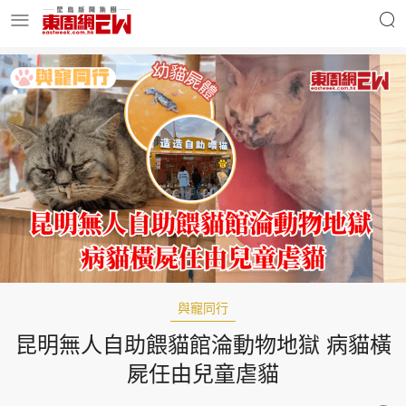
明星名人
時事財經
東周Ladies
優享生活
東周食玩通
會員活動
與寵同行
昆明無人自助餵貓館淪動物地獄 病貓橫
玄學靈異
東周專欄
屍任由兒童虐貓