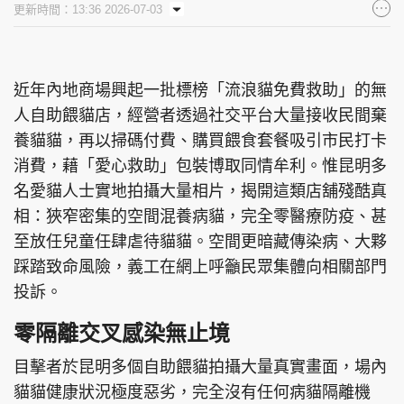
更新時間：13:36 2026-07-03
集團旗下品牌
近年內地商場興起一批標榜「流浪貓免費救助」的無
人自助餵貓店，經營者透過社交平台大量接收民間棄
東周刊
cazbuyer
東Touch
養貓貓，再以掃碼付費、購買餵食套餐吸引市民打卡
消費，藉「愛心救助」包裝博取同情牟利。惟昆明多
名愛貓人士實地拍攝大量相片，揭開這類店舖殘酷真
PCM 電腦廣場
星島頭條
星島日報
相：狹窄密集的空間混養病貓，完全零醫療防疫、甚
至放任兒童任肆虐待貓貓。空間更暗藏傳染病、大夥
踩踏致命風險，義工在網上呼籲民眾集體向相關部門
投訴。
頭條日報
星島環球
The Standard
零隔離交叉感染無止境
目擊者於昆明多個自助餵貓拍攝大量真實畫面，場內
貓貓健康狀況極度惡劣，完全沒有任何病貓隔離機
親子王
Oh!爸媽
JobMarket