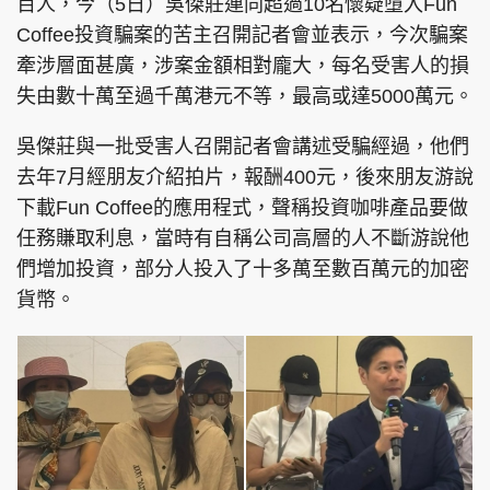
百人，今（5日）吳傑莊連同超過10名懷疑墮入Fun
Coffee投資騙案的苦主召開記者會並表示，今次騙案
牽涉層面甚廣，涉案金額相對龐大，每名受害人的損
失由數十萬至過千萬港元不等，最高或達5000萬元。
吳傑莊與一批受害人召開記者會講述受騙經過，他們
去年7月經朋友介紹拍片，報酬400元，後來朋友游說
下載Fun Coffee的應用程式，聲稱投資咖啡產品要做
任務賺取利息，當時有自稱公司高層的人不斷游說他
們增加投資，部分人投入了十多萬至數百萬元的加密
貨幣。