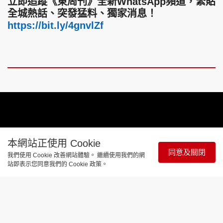
立即追蹤《東周刊》全新WhatsApp頻道，緊貼
全城熱話、突發猛料、獨家消息！
https://bit.ly/4gnvlZf
本網站正使用 Cookie
Video
同意及關閉
Player
我們使用 Cookie 改善網站體驗。 繼續使用我們的網
is
loading.
站即表示您同意我們的 Cookie 政策。
Remaining
-
-:-
Loaded
:
Pause
Unmute
Picture-
Full
0%
in-
Picture