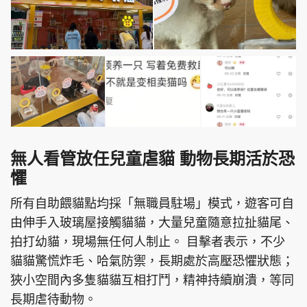
無人看管放任兒童虐貓 動物長期活於恐
懼
所有自助餵貓點均採「無職員駐場」模式，遊客可自
由伸手入玻璃屋接觸貓貓，大量兒童隨意拉扯貓尾、
拍打幼貓，現場無任何人制止。 目擊者表示，不少
貓貓驚慌炸毛、哈氣防禦，長期處於高壓恐懼狀態；
狹小空間內多隻貓貓互相打鬥，精神持續崩潰，等同
長期虐待動物。