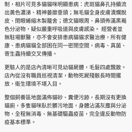
制，相片可見多貓貓咪明顯患病：虎斑貓鼻孔持續流
出黃色濃涕、精神萎靡垂頭；無毛貓全身皮膚潰爛脫
皮、閉眼蜷縮木製籠舍；德文貓眼周、鼻頭佈滿黑褐
色分泌物，疑似嚴重呼吸道與皮膚感染。 經營者並
頭條搵工
EDUPLUS
無駐場獸醫，亦不會安排患病貓貓求醫治療，所有健
康、患病貓貓全部困在同一密閉空間，病毒、真菌、
關於我們
使用條款
寄生蟲持續交叉傳播。
聯絡我們
版權及免責聲明
更駭人的是店內清晰可見幼貓屍體，毛髮四處飄散。
隱私政策聲明
店內從沒有職員巡視清潔，動物死屍殘骸長時間擺
放，衛生環境不堪入目。
整個飼養區地面滿佈貓砂、糞便污跡，長期沒有更換
Copyright © 東周網 版權所有 . 不得轉載
©Eastweek.com.hk. All rights reserved.
貓廁，多隻貓咪臥於髒污地面，身體沾滿灰塵與分泌
物，全程無消毒、無基礎驅蟲疫苗，完全違反動物防
疫基本標準。