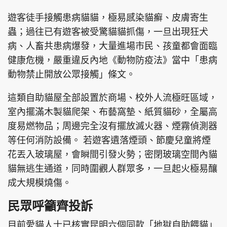
遊客徒手接觸患病貓貓，極易感染貓癬、皮膚寄生
蟲；過往已有遊客被受驚貓貓抓傷，一旦出現狂犬
病、人畜共患病爆發，大量進場市民、孩童都會面臨
健康危機，嚴重違反內地《動物防疫法》當中「患病
動物禁止開放公眾接觸」條文。
這類自助貓屋全部設置於商場、校外人流極旺區域，
室內擺滿木製貓爬架、布藝窩墊、紙質貓砂，全屬高
度易燃物品；周邊完全沒有擺放滅火器、煙霧偵測器
等任何消防設備。 若遊客遺落煙頭、節慶兒童將煙
花丟入玻璃屋，會瞬間引發火勢；密閉玻璃空間內貓
貓無逃生通道，同時圍觀人群眾多，一旦起火極易釀
成大規模燒傷。
民眾呼籲齊投訴
目前愛貓人士已核實昆明六個同款「地獄自助餵貓」