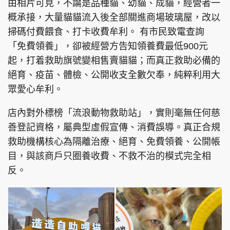
由相片可見，不論是品種貓、幼貓、成貓，經營者一
概承接，大量貓貓流入後全部關進商場玻璃屋，改以
掃碼付費餵食、打卡收費牟利。 有市民致電查詢
「免費領養」，卻被經營方告知領養費最低900元
起，打着救助旗號變相售賣貓貓；而真正救助必備的
絕育、疫苗、體檢、公開收支全數欠奉，純粹利用大
眾愛心牟利。
店內對外標榜「流浪動物救助站」，實則毫無任何慈
善登記資格，屬典型虛假宣傳、消費誤導。真正合規
救助機構核心為隔離治療、絕育、免費領養、公開帳
目，與該商戶只圈養收費、不救不治的模式完全相
反。