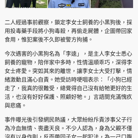
二人經過事前觀察，鎖定李女士飼養的小黑狗後，採
用投毒藥手段將小狗毒殺，再偷走屍體，企圖帶回家
食用，惟犯案後不久即被警方拘捕。
今次遇害的小黑狗名為「李逵」，是主人李女士悉心
飼養的寵物，陪伴家中多時，性情溫順乖巧，深得李
女士疼愛。突如其來的離世，讓李女士大受打擊，情
緒激動且滿心自責。她受訪時哽咽表示：「小狗已經
走了，我真的很難受，總覺得自己沒有給牠更好的生
活，也沒有好好保護、照顧好牠。」言語間充滿愧疚
與悲痛。
事件曝光後引發網民熱議，大眾紛紛斥責涉事父子行
為冷血無情、喪盡天良。不少人認為，身為父親不僅
沒有以身作則，反而帶同子女一起犯法，為一己口腹