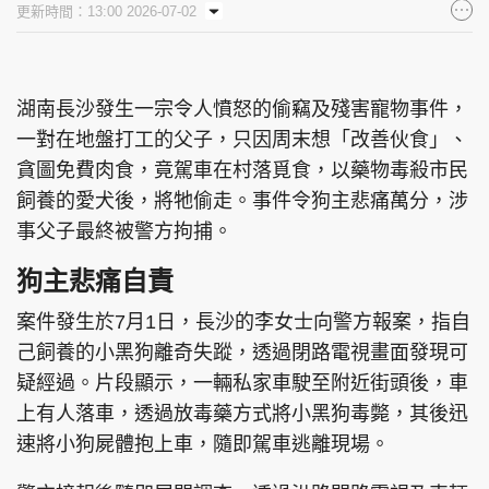
更新時間：13:00 2026-07-02
集團旗下品牌
湖南長沙發生一宗令人憤怒的偷竊及殘害寵物事件，
一對在地盤打工的父子，只因周末想「改善伙食」、
東周刊
cazbuyer
東Touch
貪圖免費肉食，竟駕車在村落覓食，以藥物毒殺市民
飼養的愛犬後，將牠偷走。事件令狗主悲痛萬分，涉
事父子最終被警方拘捕。
PCM 電腦廣場
星島頭條
星島日報
狗主悲痛自責
案件發生於7月1日，長沙的李女士向警方報案，指自
己飼養的小黑狗離奇失蹤，透過閉路電視畫面發現可
頭條日報
星島環球
The Standard
疑經過。片段顯示，一輛私家車駛至附近街頭後，車
上有人落車，透過放毒藥方式將小黑狗毒斃，其後迅
速將小狗屍體抱上車，隨即駕車逃離現場。
親子王
Oh!爸媽
JobMarket