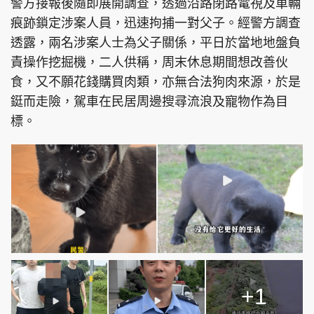
警方接報後隨即展開調查，透過沿路閉路電視及車輛
痕跡鎖定涉案人員，迅速拘捕一對父子。經警方調查
透露，兩名涉案人士為父子關係，平日於當地地盤負
責操作挖掘機，二人供稱，周末休息期間想改善伙
頭條搵工
EDUPLUS
食，又不願花錢購買肉類，亦無合法狗肉來源，於是
鋌而走險，駕車在民居周邊搜尋流浪及寵物作為目
標。
關於我們
使用條款
聯絡我們
版權及免責聲明
隱私政策聲明
Copyright © 東周網 版權所有 . 不得轉載
©Eastweek.com.hk. All rights reserved.
+1