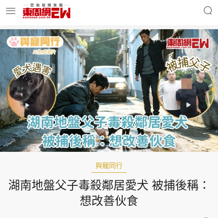
明星名人
時事財經
東周Ladies
優享生活
東周食玩通
會員活動
與寵同行
湖南地盤父子毒殺鄰居愛犬 被捕後稱：
玄學靈異
東周專欄
想改善伙食