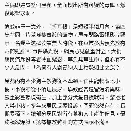
主隨即巡查整個屋苑，全面搜出所有可疑的毒餌，然
後報警求助。
這並非單一意外，「折耳根」是短短半個月內，第四
隻在同一片草叢被毒殺的寵物。屋苑閉路電視影片顯
示一名業主選擇凌晨無人時段，在草叢多處預先放有
毒的雞肝。 事件曝光後，網民意見嚴重對立。大批
網民痛斥投毒者冷血殘忍，辜負無辜生命；但亦有不
少人反問：「為何有人對養狗人士積怨如此之深？」
屋苑內有不少狗主散狗從不牽繩、任由寵物隨地小
便，事後亦從不清理屎尿，導致經常遺留污漬異味，
嚴重影響環境衛生；加上部分犬隻日夜吠叫、驚擾老
人與小孩，多年來居民反覆投訴，問題依然存在。長
期累積下，讓部分居民對所有養狗人士產生偏見，最
終積怨爆發，選擇擺放雞肝的方式表示不滿。