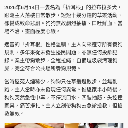
2026年6月14日一隻名為「折耳根」的拉布拉多犬，
跟隨主人落樓日常散步，短短十幾分鐘的草叢活動，
卻變成致命悲劇。狗狗無故劇烈抽搐、口吐鮮血，當
場不治，畫面極度心酸。
遇害的「折耳根」性格溫馴，主人向來遵守所有養狗
規則，多年來從未發生擾民問題，亦無任何投訴記
錄。業主帶狗散步，全程拉繩，自備垃圾袋清理狗
屎，完全符合公共場所養狗規範。
當時屋苑人煙稀少，狗狗只在草叢邊散步，並無亂
跑，主人當時亦未發現任何異常。惟返家半小時後，
狗狗突然急性中毒，不停流口水、四肢抽筋、失控撞
家具，痛苦掙扎。主人立刻帶狗狗去急診搶救，但搶
救無效。