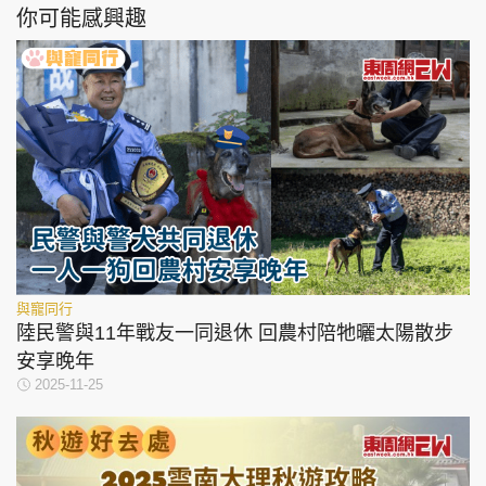
你可能感興趣
與寵同行
陸民警與11年戰友一同退休 回農村陪牠曬太陽散步
安享晚年
2025-11-25