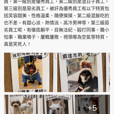
員，第一級別是優秀員工，第二級別是混日子員工，
第三級別是惡劣員工。被訐為優秀員工有以下特質包
括笑容甜美、性格溫柔、隨便摸摸、第二級混飯吃的
也不差，有甜心派、熱情派、高冷男神等，第三級惡
劣員工呢，有徹底躺平、目無法紀、毆打同事、膽小
怕事、職業噴子、屢戰屢敗、視領導為空氣等特質，
真是笑死人！
+5