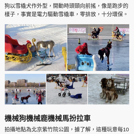
狗以雪橇犬作外型，開動時頭頸向前搖，像是跑步的
樣子，事實是電力驅動雪橇車，零排放，十分環保。
機械狗機械鹿機械馬扮拉車
拍攝地點為北京紫竹院公園，據了解，這種玩意每10