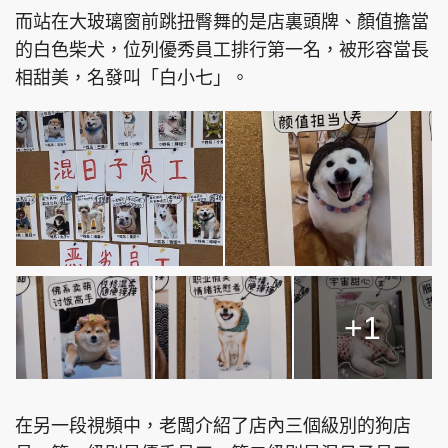
而站在大玻璃窗前跳扭臀舞的是店裏頭牌、顏值擔當
的白色柴犬，位列優秀員工排行第一名，被形容當長
相甜美，名發叫「白小七」。
+1
在另一段視頻中，老闆介紹了店內三個級別的狗店