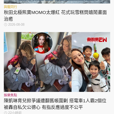
與寵同行
秋田北極熊寶MOMO太爆紅 花式玩雪糕筒嬉鬧畫面
治癒
2026-08-08
娛樂焦點
陳凱琳育兒掀爭議遭翻舊帳圍剿 搭電車1人霸2個位
被轟自私欠公德心 有指反應過度不公平
22小時前