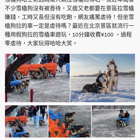
不少雪橇狗沒有被善待，又瘦又老都要在景區拉雪橇
賺錢，工時又長但沒有吃飽，網友痛罵虐待！但坐雪
橇狗拉的車一定是虐待嗎？最近在北京景區就流行一
種用假狗拉的雪橇車遊玩，10分鐘收費¥100 ，過程
零虐待，大家玩得哈哈大笑。