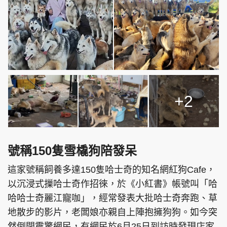
頭條搵工
EDUPLUS
關於我們
使用條款
+2
聯絡我們
版權及免責聲明
隱私政策聲明
號稱150隻雪橇狗陪發呆
這家號稱飼養多達150隻哈士奇的知名網紅狗Cafe，
Copyright © 東周網 版權所有 . 不得轉載
©Eastweek.com.hk. All rights reserved.
以沉浸式摷哈士奇作招徠，於《小紅書》帳號叫「哈
哈哈士奇麗江寵咖」，經常發表大批哈士奇奔跑、草
地散步的影片，老闆娘亦親自上陣抱擁狗狗。如今突
然倒閉震驚網民，有網民於6月25日到訪時發現店家