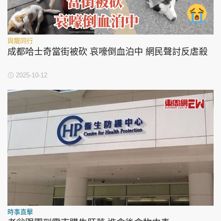
與寵同行
成都哈士奇當街被砍 哀嚎倒血泊中 網民聲討反虐殺
2025-10-12
時事直擊