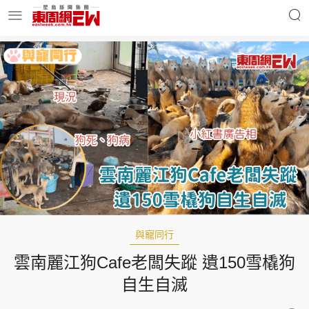
明星名人
時事財經
東周Ladies
優享生活
東周食玩通
會員活動
與寵同行
雲南麗江狗Cafe老闆失蹤 遺150雪橇狗
玄學靈異
東周專欄
自生自滅