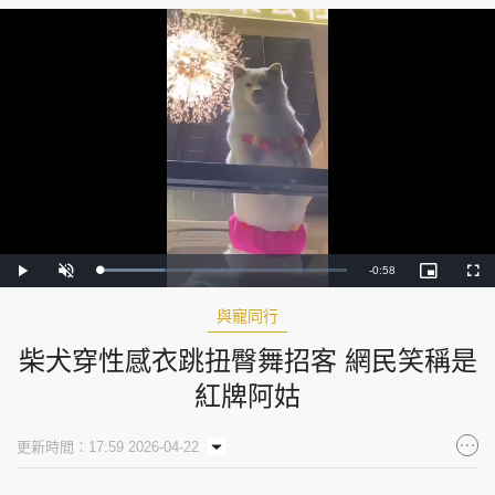
Remaining
-
0:58
Loaded
:
Play
Unmute
Picture-
Full
26.39%
in-
Picture
Time
與寵同行
柴犬穿性感衣跳扭臀舞招客 網民笑稱是
紅牌阿姑
更新時間：17:59 2026-04-22