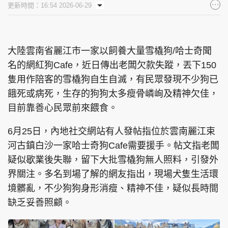
更新時間：16:54 2026-06-29
集團旗下品牌
大陸雲南省麗江市一家以飼養大量雪橇狗/哈士奇聞
名的網紅狗Cafe，近日傳出老闆欠款失蹤，丟下150
東周刊
cazbuyer
東Touch
隻用作陪客的雪橇狗自生自滅，有民眾發現不少狗已
餓死或病死，生存的狗狗太多瘦骨嶙峋及精神欠佳，
目前靠善心民眾前來餵食。
PCM 電腦廣場
星島頭條
星島日報
6月25日，內地社交網站有人發帖指位於雲南麗江束
河古鎮白沙一家哈士奇狗Cafe需要援手。帖文指老闆
疑似歇業後失聯，留下大批雪橇狗無人照料，引發外
界關注。多名到場了解的網友指出，現場犬隻生活環
頭條日報
星島環球
The Standard
境髒亂，不少狗狗身形消瘦、精神不佳，疑似長時間
缺乏妥善照顧。
親子王
Oh!爸媽
JobMarket