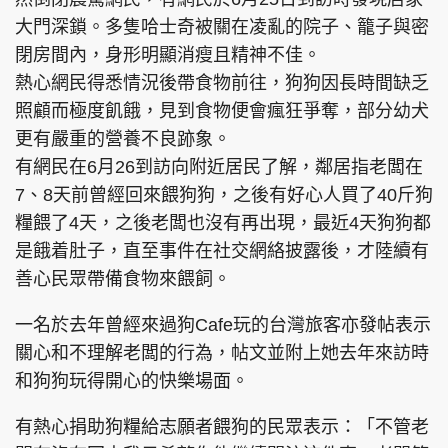
大門深鎖。多隻哈士奇被關在凌亂的院子、籠子與密
閉房間內，身形明顯消瘦且精神不佳。
熱心網民得悉情況後帶食物前往，狗狗因長時間缺乏
照顧而極度飢餓，見到食物便會瘋狂爭奪，部分幼犬
更有嚴重的營養不良跡象。
有網民在6月26到訪向附近居民了解，鄰居指老闆在
7、8天前曾經回來餵狗狗，之後有好心人買了40斤狗
糧餵了4天，之後老闆也沒有再出現，最近4天狗狗都
是餓着肚子，直至事件在社交網絡披露後，才陸續有
善心民眾帶備食物來餵飼。
一名於去年曾經來過狗Cafe玩的台灣旅客亦發帖表示
關心和不理解老闆的行為，帖文並附上她去年來訪時
和狗狗玩得開心的快樂場面。
有熱心捐助狗糧給志願者餵狗的民眾表示：「不管老