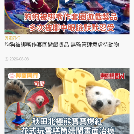
與寵同行
狗狗被綁嘴作套圈遊戲獎品 無監管肆意虐待動物
2026-08-08