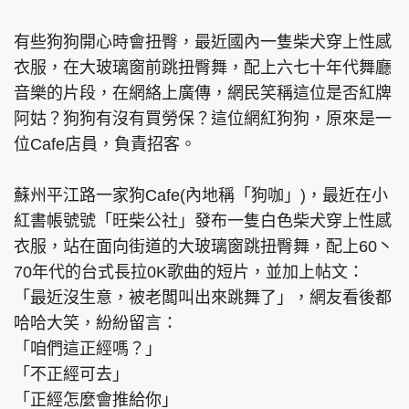
有些狗狗開心時會扭臀，最近國內一隻柴犬穿上性感
衣服，在大玻璃窗前跳扭臀舞，配上六七十年代舞廳
音樂的片段，在網絡上廣傳，網民笑稱這位是否紅牌
阿姑？狗狗有沒有買勞保？這位網紅狗狗，原來是一
位Cafe店員，負責招客。
蘇州平江路一家狗Cafe(內地稱「狗咖」)，最近在小
紅書帳號號「旺柴公社」發布一隻白色柴犬穿上性感
衣服，站在面向街道的大玻璃窗跳扭臀舞，配上60丶
70年代的台式長拉0K歌曲的短片，並加上帖文：
「最近沒生意，被老闆叫出來跳舞了」，網友看後都
哈哈大笑，紛紛留言：
「咱們這正經嗎？」
「不正經可去」
「正經怎麼會推給你」