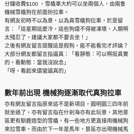
分鐘收費$100 ，雪橇車大約可以坐兩個人，由兩隻
機械雪橇狗在前面扮拉車。
有網友初時不以為意，以為真雪橇狗拉車，於是留
言：「這星期這麼冷，這些狗還不得被凍壞，人類啊
太殘忍了，建議大家都不要去坐！」
之後有網友留言提醒這是假狗，能不能看完才評論？
大部分網友都留言指逼真：「看靜態：可以啊挺真實
的。看動態：當我沒說念」
「呀，看起來還蠻逼真的」
數年前出現 機械狗逐漸取代真狗拉車
亦有網友留言指原來這不是新項目，圓明園三四年前
就坐過了，亦有留言指在什剎海亦有此玩意，其他景
區更有馴鹿造型的雪橇，有一些地方更直接用機械狗
來拉雪車。而由於下一年是馬年，景區亦出現機械馬