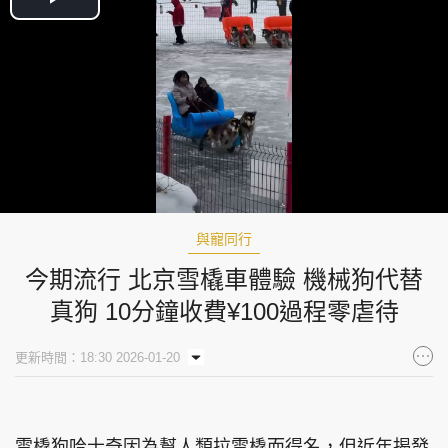
Play
Video
與寵同行
今期流行 北京雪橇車體驗 機械狗代替
真狗 10分鐘收費¥100過程零虐待
更新時間：18:30 2026-01-20
雪橇狗哈士奇因為幫人類拉雪橇而得名，但近年揭發