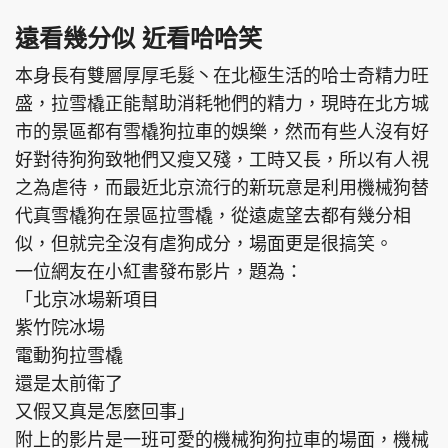
遠看幾分似 近看哈哈笑
本身長有雙層厚厚毛髮丶在北極生活的哈士奇精力旺
盛，拉雪橇正能幫助消耗牠們的精力，現時在北方城
市的景區都有雪橇狗拉車的娛樂，然而有些人沒有好
好對待狗狗致牠們又瘦又殘，工時又長，所以有人視
之為虐待，而最近北京流行的新玩意是利用機械狗替
代真雪橇狗在景區拉雪橇，從遠處望去都有幾分相
似，但就完全沒有虐狗成分，場面更是很搞笑。
一位網友在小紅書發布影片，題為：
「北京冰場新項目
紫竹院冰場
電動狗拉雪橇
還是太前衛了
又假又真是怎麼回事」
附上的影片是一班可愛的機械狗狗拉車的場面，機械