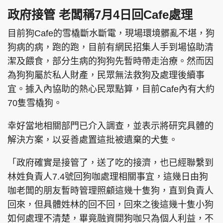
政府接管 老闆稱7月4日回Cafe處理
目前狗Cafe的雪橇斷水斷電，現場環境髒亂不堪，狗
狗病的病，跑的跑，目前有網民招集人手到場協助清
潔及餵食，部分生病的狗狗先暫時帶走治療。然而因
為狗狗屬於私人財產，民眾無法救狗及處理後續事
宜。據入內協助的熱心民眾點算，目前Cafe內有大約
70隻雪橇狗。
幸好當地相關部門已介入調查，並表示將研究具體的
解決方案，以妥善處置這批被遺棄的犬隻。
「政府確實是接管了，送了吃的接濟，也已經聯繫到
林姓負責人7.4號回狗咖處理相關事宜，這幾日由狗
咖老闆的朋友暫時管理照顧這幾十隻狗，直到負責人
回來，但具體姓林的回不回，回來之後這幾十隻小狗
如何處理不清楚，畢竟融資開狗咖只為個人利益，不