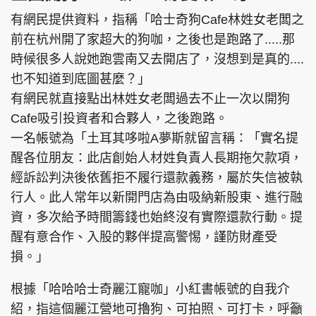
有網民提供資料，指稱「哈士奇狗Cafe林姓女老闆之
前在杭州開了家超大的狗咖，之後也是跑路了.....那
時候很多人說她跑雲南又去開店了，沒想到是真的....
也不知道到底圖甚麼？」
有網民就直接點出林姓女老闆過去不止一次以開狗
Cafe吸引投資者和合夥人，之後跑路。
一名帳號為「土耳其哆啦A夢斯就留言稱：「實名提
醒各位朋友：此店創始人材姓負責人長期拖欠款項，
經訴訟判決後依舊拒不履行還款義務，屬於失信被執
行人。此人常年以新開門店為由吸納新股東、進行融
資，多次給予時間籌錢也始終沒有實際還款行動。提
醒有意合作、入股的夥伴提高警惕，謹防財產受
損。」
根據「哈哈哈士奇麗江寵咖」小紅書帳號的自我介
紹，指這個麗江營地可擼狗、可拍照、可打卡，呼籲