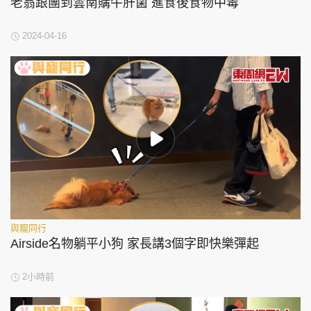
老翁跟團到雲南購牛肝菌 進食後食物中毒
2024-04-16
與寵同行
Airside名物躺平小狗 家長講3個字即快樂彈起
2小時前