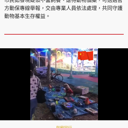
市民如發現疑似不當飼養、虐待動物個案，可透過官
方動保專線舉報，交由專業人員依法處理，共同守護
動物基本生存權益。
Loaded
:
Unmute
100.00%
與寵同行