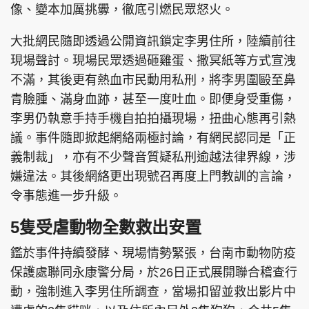
像、變本加厲挑釁，徹底引燃民眾怒火。
大批網民隨即透過公開資訊鎖定李男住所，陸續前往
現場聲討。現場民眾透過砸雞蛋、撒冥紙等方式宣洩
不滿，其後更有熱血市民動用私刑，將李男圍毆至鼻
青臉腫、滿身血跡，甚至一度吐血。即便身受重傷，
李男仍執意手持手機自拍拍攝現場，扭曲心態再引熱
議。事件隨即掀起網絡兩極討論，有網民認同是「正
義制裁」，亦有不少聲音質疑私刑逾越法律界線，涉
嫌違法。其後網絡更出現號召再度上門教訓的言論，
令事態進一步升級。
5隻受虐動物全數救出安置
鑑於事件持續發酵、現場情勢緊張，台南市動物防疫
保護處聯同永康警分局，於26日正式展開聯合稽查行
動，強制進入李男住所調查，當場扣留並救出影片中