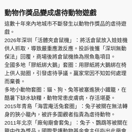
動物作獎品變成虐待動物遊戲
這數十年來內地城市不斷發生以動物作獎品的虐待遊
戲。
2026年深圳「活體夾倉鼠機」：將活倉鼠放入娃娃機
供人抓取，導致嚴重應激反應。投訴後獲「深圳無動
保法」回覆，商場後將倉鼠機換為撈魚龜項目。
全國多地「膠紙綁大鵝」套圈：用膠紙將大鵝綁在椅
上供人拋圈，引發虐待爭議。贏家常因不知如何處理
而棄養。
多地小動物套圈：貓、狗、兔等被塞進狹小鐵籠，在
酷暑下缺水缺糧，動物常患皮膚病，存活堪憂。
2015年青島「海雲庵活兔套圈」：兔子被關在無法轉
身的狹小籠內，被許多圍觀者指責為虐待動物。
2011年北京「廠甸廟會套兔」：兔子、鸚鵡等被關在
籠中作為獎品。國際愛護動物基金會主任指出此舉會