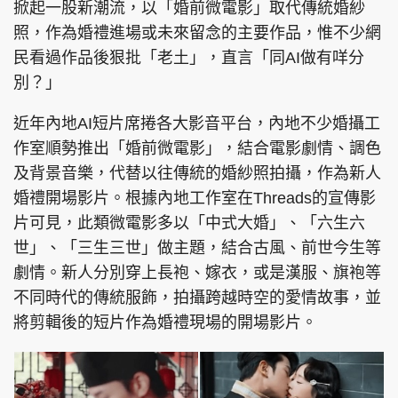
掀起一股新潮流，以「婚前微電影」取代傳統婚紗
照，作為婚禮進場或未來留念的主要作品，惟不少網
民看過作品後狠批「老土」，直言「同AI做有咩分
別？」
近年內地AI短片席捲各大影音平台，內地不少婚攝工
作室順勢推出「婚前微電影」，結合電影劇情、調色
及背景音樂，代替以往傳統的婚紗照拍攝，作為新人
婚禮開場影片。根據內地工作室在Threads的宣傳影
片可見，此類微電影多以「中式大婚」、「六生六
世」、「三生三世」做主題，結合古風、前世今生等
劇情。新人分別穿上長袍、嫁衣，或是漢服、旗袍等
不同時代的傳統服飾，拍攝跨越時空的愛情故事，並
將剪輯後的短片作為婚禮現場的開場影片。