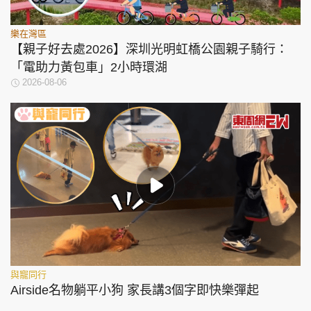
樂在灣區
【親子好去處2026】深圳光明虹橋公園親子騎行：
「電助力黃包車」2小時環湖
2026-08-06
與寵同行
Airside名物躺平小狗 家長講3個字即快樂彈起