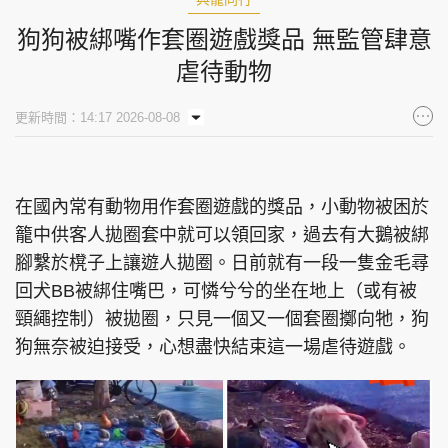
狗狗被綁嘴作套圈遊戲獎品 無監管肆意
虐待動物
更新時間：14:17 2026-08-08
在國內常有動物用作套圈遊戲的獎品，小動物被困於
籠中供客人拋圈套中就可以領回家，過去有大鵝被綁
腳繫於櫈子上讓遊人拋圈。日前就有一段一隻金毛尋
回犬BB被綁住嘴巴，可憐兮兮的坐在地上（或有被
頸繩控制）被拋圈，只見一個又一個套圈擲向牠，狗
狗無奈被迫接受，心想盡快結束這一場虐待遊戲。