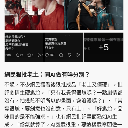
+5
網民狠批老土：同AI做有咩分別？
不過，不少網民觀看後狠批成品「老土又僵硬」，批
評劇情生硬尷尬，「只有我覺得很尬嗎？一點劇情都
沒有，拍幾段不明所以的畫面，會浪漫嗎？」、「其
實很尬，要創意也沒創意，只有土」、「好尷尬，品
味真的是不能強求。」也有網民批評畫面猶如AI生
成，「俗氣就算了，AI感還很重，要這樣還寧願做一