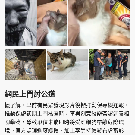
網民上門討公道
據了解，早前有民眾發現影片後撥打動保專線通報，
惟動保處初期上門核查時，李男刻意狡辯否認飼養相
關動物，導致單位未能即時將受虐貓狗帶離危險環
境。官方處理進度緩慢，加上李男持續發布虐畜影