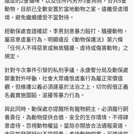
遭虐的2隻貓咪，以及住所內另外3隻狗狗，合共5隻
動物，目前已全數安置於當地動物之家，遠離受虐環
境，避免繼續遭受不當對待。
經動保處查證確認，李男刻意暴力毆打、騷擾動物，
屬惡意虐畜行為，明顯違反《動物保護法》第六條
「任何人不得惡意或無故騷擾、虐待或傷害動物」之
規定。
針對今次事件引發的私刑爭議，永康警分局及動保處
鄭重對外呼籲，社會大眾痛恨虐畜行為屬正常價值
觀，但維護公義必須建基於法治之上，切勿假借正義
名義實施圍毆、滋擾等暴力行為。
與此同時，動保處亦提醒所有寵物飼主，必須履行飼
養責任，為動物提供合適、安全的生存環境，不得肆
意虐待、忽視動物權益。當局亦開放合法通報渠道，