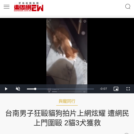
明星名人
時事財經
東周Ladies
優享生活
東周食玩通
會員活動
Remaining
-
0:07
Loaded
:
Play
Unmute
Picture-
Full
0%
in-
Picture
Time
與寵同行
台南男子狂毆貓狗拍片上網炫耀 遭網民
玄學靈異
東周專欄
上門圍毆 2貓3犬獲救