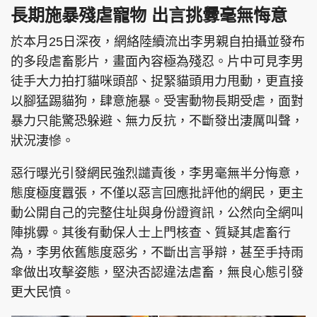
長期施暴殘虐寵物 出言挑釁毫無悔意
於本月25日深夜，網絡陸續流出李男親自拍攝並發布
的多段虐畜影片，畫面內容極為殘忍。片中可見李男
頭條搵工
EDUPLUS
徒手大力拍打貓咪頭部、捉緊貓頭用力甩動，更直接
以腳猛踢貓狗，肆意施暴。受害動物長期受虐，面對
暴力只能驚恐躲避、無力反抗，不斷發出淒厲叫聲，
關於我們
使用條款
狀況淒慘。
聯絡我們
版權及免責聲明
惡行曝光引發網民強烈譴責後，李男毫無半分悔意，
隱私政策聲明
態度極度囂張，不僅以惡言回應批評他的網民，更主
動公開自己的完整住址與身份證資訊，公然向全網叫
陣挑釁。其後有動保人士上門核查、質疑其虐畜行
Copyright © 東周網 版權所有 . 不得轉載
©Eastweek.com.hk. All rights reserved.
為，李男依舊態度惡劣，不斷出言爭辯，甚至手持雨
傘做出攻擊姿態，堅決否認違法虐畜，無良心態引發
更大民憤。