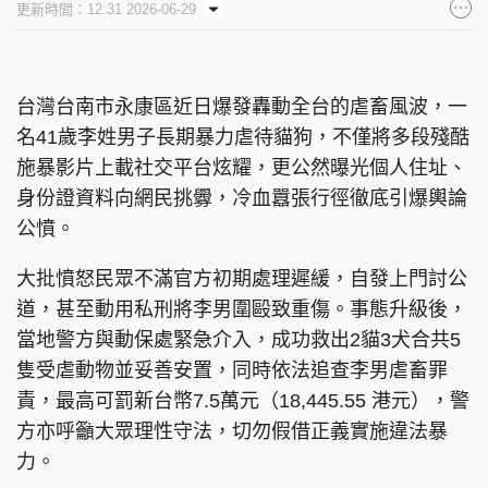
更新時間：12:31 2026-06-29
集團旗下品牌
台灣台南市永康區近日爆發轟動全台的虐畜風波，一
名41歲李姓男子長期暴力虐待貓狗，不僅將多段殘酷
東周刊
cazbuyer
東Touch
施暴影片上載社交平台炫耀，更公然曝光個人住址、
身份證資料向網民挑釁，冷血囂張行徑徹底引爆輿論
公憤。
PCM 電腦廣場
星島頭條
星島日報
大批憤怒民眾不滿官方初期處理遲緩，自發上門討公
道，甚至動用私刑將李男圍毆致重傷。事態升級後，
當地警方與動保處緊急介入，成功救出2貓3犬合共5
隻受虐動物並妥善安置，同時依法追查李男虐畜罪
頭條日報
星島環球
The Standard
責，最高可罰新台幣7.5萬元（18,445.55 港元），警
方亦呼籲大眾理性守法，切勿假借正義實施違法暴
力。
親子王
Oh!爸媽
JobMarket