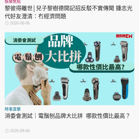
娛樂焦點
黎彼得離世│兒子黎樹德開記招反駁不實傳聞 鍾志光
代好友澄清：冇經濟問題
2026-08-06
時事直擊
消委會測試｜電鬚刨品牌大比拼 哪款性價比最高？
2026-08-06