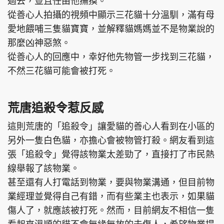
過去，並且任由他撫摸。
從善心人拍攝的視頻中顯示三花貓十分溫馴，滿有母
愛地餵哺三隻貓寶寶，並解釋貓媽媽並不是物業說的
那麼凶神惡煞。
從善心人的回應中，幸好他先物管一步找到三花貓，
不然三花貓可能會被打死。
荒唐追殺令惹反感
這則荒唐的「追殺令」讓愛貓的善心人看到在小區的
另外一隻白色貓，亦擔心會被物管打殺。網友看到這
張「追殺令」覺得該物業太差勁了，直接打了市民熱
線舉報了該物業。
甚至還有人打電話到物業，要與物業溝通，但目前物
業經理並覺得自己有錯，而有些業主也表示，如果貓
傷人了，就應該被打死。然而，目前網友不相信一隻