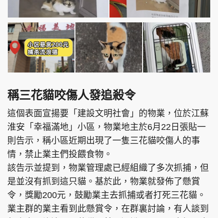
頭條搵工
EDUPLUS
關於我們
使用條款
稱三花貓咬傷人發追殺令
聯絡我們
版權及免責聲明
這個表面宣揚要「建設文明社會」的物業，位於江蘇
隱私政策聲明
淮安「幸福滿地」小區，物業地主於6月22日張貼一
則告示，稱小區近期出現了一隻三花貓咬傷人的事
情，禁止業主們投餵食物。
Copyright © 東周網 版權所有 . 不得轉載
該告示並提到，物業管理處已經組織了多次抓捕，但
©Eastweek.com.hk. All rights reserved.
是並沒有抓到這只貓。基於此，物業就發佈了懸賞
令，獎勵200元，鼓勵業主去抓捕或者打死三花貓。
業主群的業主看到此懸賞令，在群裏討論，有人談到