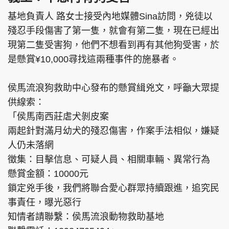
基地負責人 路女士接受內地媒體Sina訪問，兇徒以
殘忍手段傷害了第一隻，就會有第二隻，現在已經出
現第二隻受害狗，他們不想看到再有其他狗受害，於
是懸賞¥10,000尋找這兩種事件的施暴者。
侯馬流浪狗救助中心發布的懸賞緝兇文，呼籲大眾提
供線索：
「侯馬南西莊虐犬剝皮案
兩起針對滿月幼犬的殘忍傷害，作案手法相似，嫌疑
人仍未落網
徵集：目擊信息、可疑人員、相關車輛、異常行為
懸賞金額：10000元
鎖定兇手後，我們將聯合愛心群眾持續跟進，追究民
事責任，曝光惡行
知情者請聯繫：侯馬流浪動物救助基地