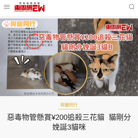
明星名人
時事財經
東周Ladies
優享生活
東周食玩通
會員活動
與寵同行
惡毒物管懸賞¥200追殺三花貓 貓剛分
玄學靈異
東周專欄
娩誕3貓咪