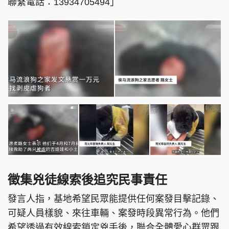
聯繫電話：13934705494」
徵集兇徒線索後追究民事責任
發言人指，基地希望民眾能提供任何案發目擊記錄、
可疑人員樣貌、來往車輛、案發時段異常行為。他們
希望透過有效線索鎖定兇手後，聯合全體愛心群眾跟