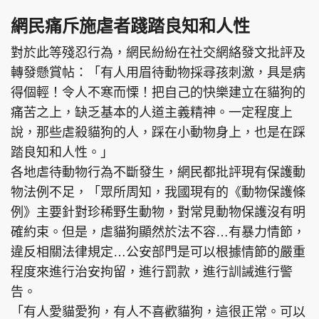
網民痛斥施虐者踐踏良知和人性
對於此等殘忍行為，網民紛紛在社交網絡發文批評及
轉發懸賞帖：「有人用眉待動物採尋孩刺激，具是病
得個輕！令人不寒而慄！把自己的快樂建立在貓狗的
痛苦之上，缺乏基本的人道主義精神。一定程度上
說，那些虐殺貓狗的人，踩在小動物身上，也是在踩
踏良知和人性。」
各地虐待動物行為不斷發生，網民都批評現有保護動
物法例不足，「眾所周知，我國現有的《動物保護條
例》主要針對珍稀野生動物，對常見動物保護沒有明
確約束。但是，虐貓狗顯然於法不容…有暴力情節，
違反相關法律規定…公安部門是可以根據情節的嚴重
程度來進行治安拘留，進行罰款，進行訓誡進行警
告。
「有人愛貓愛狗，有人不喜歡貓狗，這很正常。可以