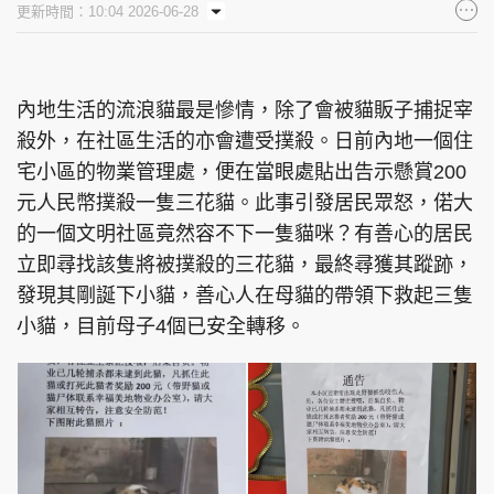
更新時間：10:04 2026-06-28
集團旗下品牌
內地生活的流浪貓最是慘情，除了會被貓販子捕捉宰
殺外，在社區生活的亦會遭受撲殺。日前內地一個住
東周刊
cazbuyer
東Touch
宅小區的物業管理處，便在當眼處貼出告示懸賞200
元人民幣撲殺一隻三花貓。此事引發居民眾怒，偌大
的一個文明社區竟然容不下一隻貓咪？有善心的居民
PCM 電腦廣場
星島頭條
星島日報
立即尋找該隻將被撲殺的三花貓，最終尋獲其蹤跡，
發現其剛誕下小貓，善心人在母貓的帶領下救起三隻
小貓，目前母子4個已安全轉移。
頭條日報
星島環球
The Standard
親子王
Oh!爸媽
JobMarket