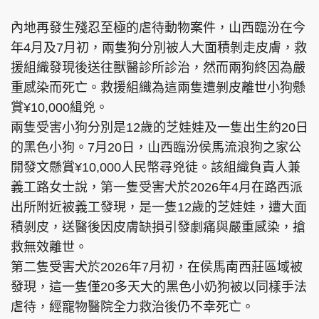
內地再發生殘忍至極的虐待動物案件，山西臨汾在今
年4月及7月初，兩隻狗分別被人大面積剝走皮膚，救
援組織發現後送往獸醫診所診治，然而兩狗終因為嚴
重感染而死亡。救援組織為這兩隻遭剝皮離世小狗懸
賞¥10,000緝兇。
兩隻受害小狗分別是12歲的芝娃娃及一隻出生約20日
的黑色小狗。7月20日，山西臨汾侯馬流浪狗之家公
開發文懸賞¥10,000人民幣尋兇徒。該組織負責人兼
義工路女士說，第一隻受害犬於2026年4月在路西派
出所附近被義工發現，是一隻12歲的芝娃娃，遭大面
積剝皮，送醫後因皮膚缺損引發劇痛與嚴重感染，搶
救無效離世。
第二隻受害犬於2026年7月初，在侯馬南西莊區域被
發現，這一隻僅20多天大的黑色小奶狗被以同樣手法
虐待，經寵物醫院全力救治後仍不幸死亡。