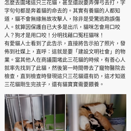
怎麼去圍堵這只三花貓，甚至還說要弄彈弓去打，字
字句句都是奔着貓的命去的。其實有養貓的人都知
道，貓不會無緣無故攻擊人，除非是受驚逃跑誤傷
人。就算因保護自已大多是出爪，貓咪怎會用口咬
人？狗才是用口咬！分明找藉口冤枉貓咪！
有愛貓人士看到了此告示，直接將告示拍了照片，發
佈到社媒上，直呼：這就是要「建設文明社會」的物
業。當其他人在商議圍堵此三花貓的時候，有善心人
就率先找到了此貓，然後第一時間帶去了寵物醫院去
檢查，直到檢查時發現這只三花貓還有奶，這才知道
三花貓剛生完孩子，還有貓寶寶需要餵養。