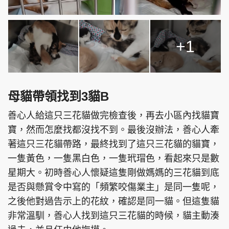
+1
母貓帶領找到3貓B
善心人給這只三花貓做完檢查後，再去小區內找貓寶
寶，然而怎麼找都沒找不到。最後沒辦法，善心人牽
著這只三花貓帶路，最終找到了這只三花貓的貓寶，
一隻黃色，一隻黑白色，一隻玳瑁色，看起來只是數
星期大。初時善心人懷疑這隻剛做媽媽的三花貓到底
是否與懸賞令中寫的「頻繁咬傷業主」是同一隻呢，
之後他對過告示上的花紋，確認是同一貓。但這隻貓
非常溫馴，善心人找到這只三花貓的時候，貓主動湊