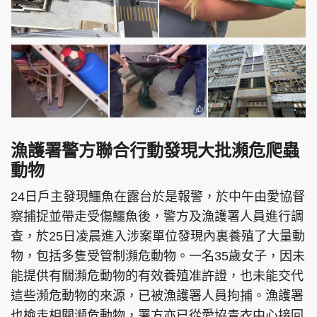
漁護署警方聯合行動發現大批瀕危爬蟲
動物
24日戶主發現鱷魚在露台於是報警，於中午由愛協督
察捕捉並帶走受傷鱷魚後，警方及漁護署人員進行調
查，於25日凌晨進入涉案單位發現內裏養殖了大量動
物，包括多隻受管制瀕危動物。一名35歲女子，因未
能提供有關瀕危動物的有效養殖准許證，也未能交代
這些瀕危動物的來源，已被漁護署人員拘捕。漁護署
也檢走相關瀕危動物，署方亦已從愛協青衣中心接回