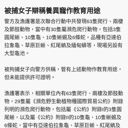
被捕女子辯稱養異寵作教育用途
警方及漁護署是次聯合行動中共發現63隻爬行、兩棲
及節肢動物，當中有30隻屬瀕危爬行動物，包括3隻
圓尾蜥、10隻龜、10隻蜥蜴及6條蛇，品種有亞達伯
拉象龜、草原巨蜥、紅尾蚺及緬甸蟒等，現場另設有
大型龜池。
被拘捕女子向警方供稱，管有上述動物作教育用途，
但未能提供許可證明。
漁護署表示，相關單位內有63隻爬行、兩棲及節肢動
物，29隻屬《瀕危野生動植物種國際貿易公約》附錄
列明的瀕危爬行動物，包括屬《公約》附錄I的3隻圓
尾蜥，以及屬《公約》附錄II的10隻龜、10隻蜥蜴及
6條蛇，當中有亞達伯拉象龜、草原巨蜥、紅尾蚺及