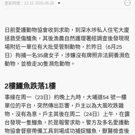
更新時間：12:15 2026-06-26
集團旗下品牌
日前愛護動物協會收到求助，到深水埗私人住宅大廈
拯救受傷鱷魚，其後漁農自然護理署經調查後發現現
東周刊
cazbuyer
東Touch
場附近一單位有大批受管制動物，於昨日（6月25
日）拘捕一名35歲女子，涉嫌沒有牌照非法飼養瀕危
動物，並檢走30隻瀕危動物。
PCM 電腦廣場
星島頭條
星島日報
2樓鱷魚跌落1樓
事緣在周一（23日）約晚上九時，大埔道54 號一樓
頭條日報
星島環球
The Standard
單位的平台，突然傳出巨響，戶主以為大風吹跌雜
物，沒有為意。戶主其後在周二（24日）上午，在露
台發現一隻鱷魚，於是報警求助。警方及多名愛護動
物協會督察帶備工具到場成功捕捉鱷魚，獸醫檢查後
親子王
Oh!爸媽
JobMarket