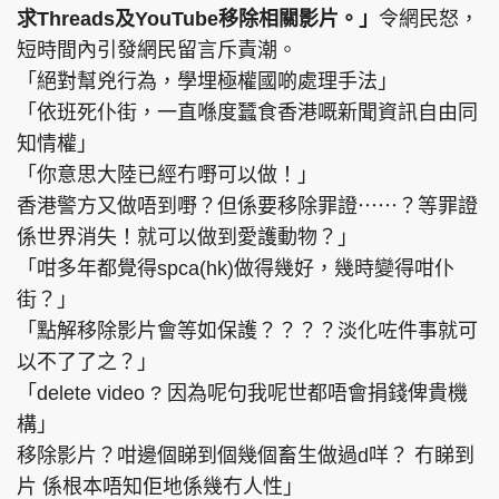
求Threads及YouTube移除相關影片。」
令網民怒，
短時間內引發網民留言斥責潮。
「絕對幫兇行為，學埋極權國啲處理手法」
「依班死仆街，一直喺度蠶食香港嘅新聞資訊自由同
知情權」
「你意思大陸已經冇嘢可以做！」
香港警方又做唔到嘢？但係要移除罪證⋯⋯？等罪證
係世界消失！就可以做到愛護動物？」
「咁多年都覺得spca(hk)做得幾好，幾時變得咁仆
街？」
「點解移除影片會等如保護？？？？淡化咗件事就可
以不了了之？」
「delete video ? 因為呢句我呢世都唔會捐錢俾貴機
構」
移除影片？咁邊個睇到個幾個畜生做過d咩？ 冇睇到
片 係根本唔知佢地係幾冇人性」