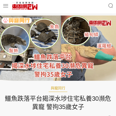
明星名人
時事財經
東周Ladies
優享生活
東周食玩通
會員活動
與寵同行
鱷魚跌落平台揭深水埗住宅私養30瀕危
玄學靈異
東周專欄
異寵 警拘35歲女子