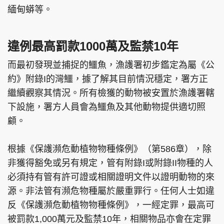
緬甸蟒等。
違例最高罰款1000萬及監禁10年
而最初發現並捕捉的鱷魚，漁護署初步鑑定為屬《公
約》附錄I的灣鱷，據了解其目前情況穩定，署方正
繼續觀察其情況。所有檢獲的動物被安置於漁護署轄
下設施，署方人員會為鱷魚及其他動物提供適切照
顧。
根據《保護瀕危動植物物種條例》（第586章），除
非獲得豁免或另有規定，管有附錄I或附錄II物種的人
必須持有管有許可證或相關證明文件以證明動物的來
源。非法管有瀕危物種屬於嚴重罪行。任何人士如違
反《保護瀕危動植物物種條例》，一經定罪，最高可
被罰款1,000萬元及監禁10年，相關物品亦會在定罪