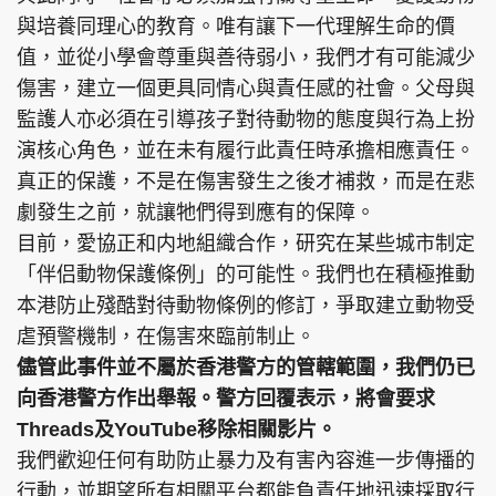
與培養同理心的教育。唯有讓下一代理解生命的價
值，並從小學會尊重與善待弱小，我們才有可能減少
傷害，建立一個更具同情心與責任感的社會。父母與
監護人亦必須在引導孩子對待動物的態度與行為上扮
演核心角色，並在未有履行此責任時承擔相應責任。
真正的保護，不是在傷害發生之後才補救，而是在悲
劇發生之前，就讓牠們得到應有的保障。
目前，愛協正和内地組織合作，研究在某些城市制定
「伴侣動物保護條例」的可能性。我們也在積極推動
本港防止殘酷對待動物條例的修訂，爭取建立動物受
虐預警機制，在傷害來臨前制止。
儘管此事件並不屬於香港警方的管轄範圍，我們仍已
向香港警方作出舉報。警方回覆表示，將會要求
Threads及YouTube移除相關影片。
我們歡迎任何有助防止暴力及有害內容進一步傳播的
行動，並期望所有相關平台都能負責任地迅速採取行