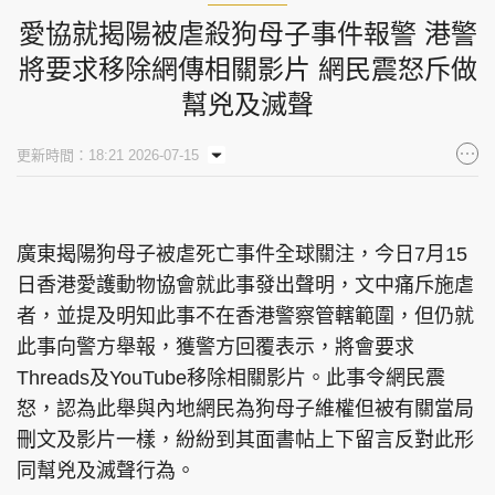
愛協就揭陽被虐殺狗母子事件報警 港警
將要求移除網傳相關影片 網民震怒斥做
幫兇及滅聲
更新時間：18:21 2026-07-15
廣東揭陽狗母子被虐死亡事件全球關注，今日7月15
日香港愛護動物協會就此事發出聲明，文中痛斥施虐
者，並提及明知此事不在香港警察管轄範圍，但仍就
此事向警方舉報，獲警方回覆表示，將會要求
Threads及YouTube移除相關影片。此事令網民震
怒，認為此舉與內地網民為狗母子維權但被有關當局
刪文及影片一樣，紛紛到其面書帖上下留言反對此形
同幫兇及滅聲行為。