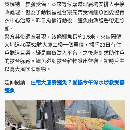
發現牠一隻腳受傷，本來等候嘉道理農場安排人手接
收處理，但為了動物福祉督察先帶受傷鱷魚回愛協青
衣中心治療。昨日拘捕行動後，鱷魚由漁護署帶走照
顧。
頭條搵工
EDUPLUS
警方其後調查發現，該條鱷魚長約1.5米，來自隔壁
大埔道48至52號大廈二樓一個單位，據悉23日有住
關於我們
使用條款
戶聽道巨響，疑是鱷魚跌入平台，之後爬到求助住戶
的露台躲藏。鱷魚碰到露台雜物發出聲響，初時戶主
聯絡我們
版權及免責聲明
以為大風吹跌雜物。
隱私政策聲明
延伸閱讀：
住宅大廈養鱷魚？愛協今午深水埗救受傷
鱷魚
Copyright © 東周網 版權所有 . 不得轉載
©Eastweek.com.hk. All rights reserved.