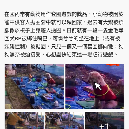
在國內常有動物用作套圈遊戲的獎品，小動物被困於
籠中供客人拋圈套中就可以領回家，過去有大鵝被綁
腳係於櫈子上讓遊人拋圈。日前就有一段一隻金毛尋
回犬BB被綁住嘴巴，可憐兮兮的坐在地上（或有被
頸繩控制）被拋圈，只見一個又一個套圈擲向牠，狗
狗無奈被迫接受，心想盡快結束這一場虐待遊戲。
+1