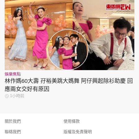
娛樂焦點
林作媽60大壽 孖裕美跳大媽舞 阿仔興起除衫助慶 回
應兩女交好有原因
1小時前
關於我們
使用條款
聯絡我們
版權及免責聲明