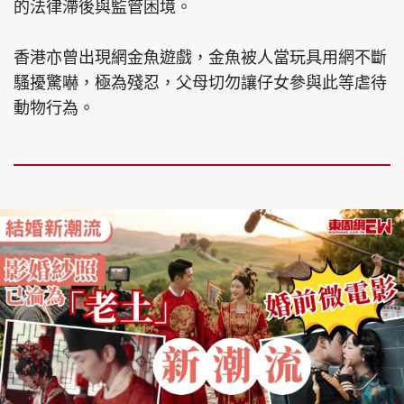
的法律滯後與監管困境。
香港亦曾出現網金魚遊戲，金魚被人當玩具用網不斷
騷擾驚嚇，極為殘忍，父母切勿讓仔女參與此等虐待
動物行為。