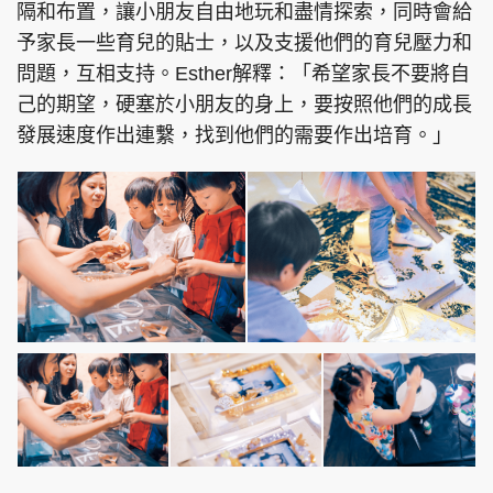
隔和布置，讓小朋友自由地玩和盡情探索，同時會給
予家長一些育兒的貼士，以及支援他們的育兒壓力和
問題，互相支持。Esther解釋：「希望家長不要將自
己的期望，硬塞於小朋友的身上，要按照他們的成長
頭條搵工
EDUPLUS
發展速度作出連繫，找到他們的需要作出培育。」
關於我們
使用條款
聯絡我們
版權及免責聲明
隱私政策聲明
Copyright © 東周網 版權所有 . 不得轉載
©Eastweek.com.hk. All rights reserved.