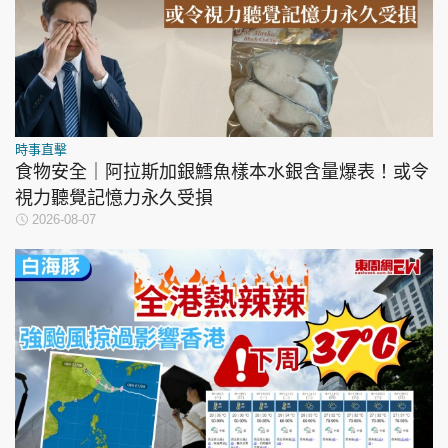
時事直擊
食物安全｜阿拉斯加銀鱈魚樣本水銀含量爆表！或令
視力聽覺記憶力永久受損
2026-08-07