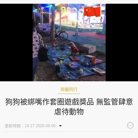
Loaded
:
Unmute
100.00%
與寵同行
狗狗被綁嘴作套圈遊戲獎品 無監管肆意
虐待動物
更新時間：14:17 2026-08-08