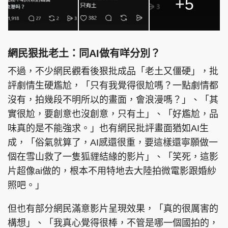
+5
網民狠批老土：同AI做有咩分別？
不過，不少網民觀看後狠批成品「老土又僵硬」，批
評劇情生硬尷尬，「只有我覺得很尬嗎？一點劇情都
沒有，拍幾段不明所以的畫面，會浪漫嗎？」、「其
實很尬，要創意也沒創意，只有土」、「好尷尬，品
味真的是不能強求。」也有網民批評畫面猶如AI生
成，「俗氣就算了，AI感還很重，要這樣還寧願做一
個在雪山救了一隻狐貍結緣的影片」、「笑死，這影
片超像ai做的，根本不用特地去大陸拍微電影跟婚紗
照吧。」
但也有部分網民滿意影片呈現效果，「真的很厲害的
構想」、「我真心覺得很棒，不管是哪一個國拍的，