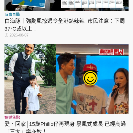
時事直擊
白海豚｜強颱風掠過令全港熱辣辣 市民注意：下周
37°C或以上！
2026-08-07
娛樂焦點
愛．回家│15歲Philip仔再現身 暴風式成長 已經高過
「三太」樊亦敏！