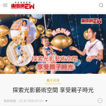
明星名人
時事財經
東周Ladies
優享生活
東周食玩通
會員活動
親子天地
探索光影藝術空間 享受親子時光
玄學靈異
東周專欄
更新時間：15:35 2026-07-03