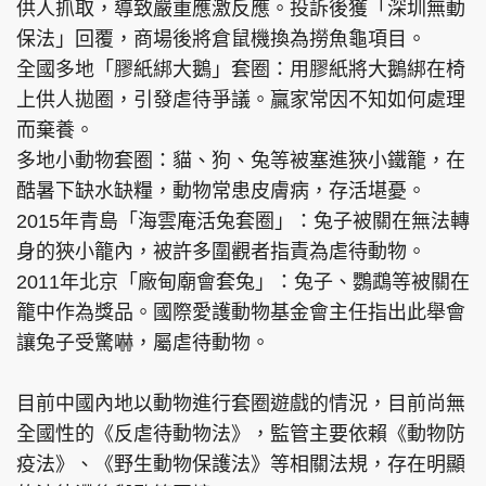
供人抓取，導致嚴重應激反應。投訴後獲「深圳無動
保法」回覆，商場後將倉鼠機換為撈魚龜項目。
全國多地「膠紙綁大鵝」套圈：用膠紙將大鵝綁在椅
上供人拋圈，引發虐待爭議。贏家常因不知如何處理
而棄養。
多地小動物套圈：貓、狗、兔等被塞進狹小鐵籠，在
酷暑下缺水缺糧，動物常患皮膚病，存活堪憂。
2015年青島「海雲庵活兔套圈」：兔子被關在無法轉
身的狹小籠內，被許多圍觀者指責為虐待動物。
2011年北京「廠甸廟會套兔」：兔子、鸚鵡等被關在
籠中作為獎品。國際愛護動物基金會主任指出此舉會
讓兔子受驚嚇，屬虐待動物。
目前中國內地以動物進行套圈遊戲的情況，目前尚無
全國性的《反虐待動物法》，監管主要依賴《動物防
疫法》、《野生動物保護法》等相關法規，存在明顯