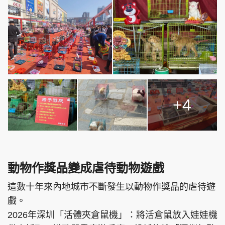
+4
動物作獎品變成虐待動物遊戲
這數十年來內地城市不斷發生以動物作獎品的虐待遊
戲。
2026年深圳「活體夾倉鼠機」：將活倉鼠放入娃娃機