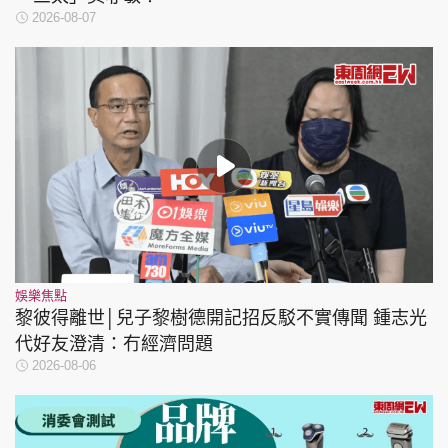
2026-08-07
娛樂焦點
黎彼得離世│兒子黎樹德開記招反駁不實傳聞 鍾志光
代好友澄清：冇經濟問題
2026-08-06