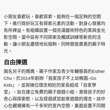
集團旗下品牌
小朋友喜歡玩，喜歡探索，能夠在一個足夠的空間
下，進行既好玩又有探索元素的活動，對身心發展均
有所裨益。有組織設置一個充滿藝術特色的黑與金光
東周刊
cazbuyer
東Touch
影空間，當中設有不同探索及觸感訓練等新奇的活
動，讓小朋友盡情地玩個夠，同時營造寶貴的親子時
光。
PCM 電腦廣場
星島頭條
星島日報
自由揀選
兩名兒子的媽媽、親子作家及青少年輔導員的Esther
Chu，於2014年創辦「我家孩子不上幼稚園–Go
頭條日報
星島環球
The Standard
Kids」，並與幾位理念相近的家長組成「自家學
堂」，旨在建立免費的親子遊戲小組，激發孩子的好
奇心與探索慾，以及提倡感官創意遊戲的理念。該中
心在觀塘擁有一千多呎的室內空間，裏面設置不同間
親子王
Oh!爸媽
JobMarket