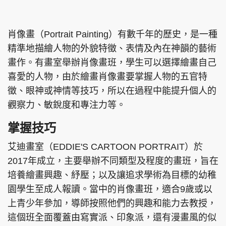
集團旗下品牌
肖像畫（Portrait Painting）有數千年的歷史，是一種
精準地描繪人物的外貌特徵、表情及內在神韻的藝術
畫作。有畫室舉辦肖像畫班，學生可以選擇繪畫自己
東周刊
cazbuyer
東Touch
喜愛的人物，由於繪畫肖像畫要掌握人物的五官特
徵、眼神或神情等技巧，所以在過程中能提升個人的
觀察力、敏銳度和專注力等。
PCM 電腦廣場
星島頭條
星島日報
掌握技巧
艾迪畫室（EDDIE'S CARTOON PORTRAIT）於
2017年成立，主要舉辦不同類型及程度的畫班，旨在
頭條日報
星島環球
The Standard
培養繪畫興趣、紓壓；以及讓追求學術為目標的幼稚
園學生至成人報讀。當中的肖像畫班，適合9歲或以
上青少年參加，導師按照他們的興趣和能力去教授，
這個班全面覆蓋由寫實派、印象派，還有漫畫風的似
親子王
Oh!爸媽
JobMarket