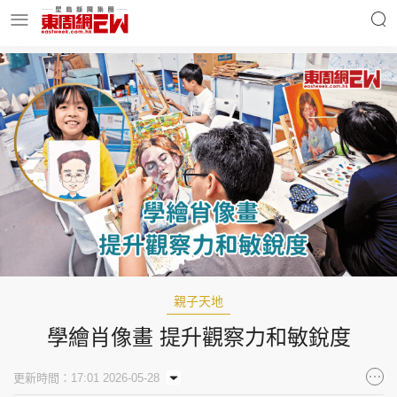
明星名人
時事財經
東周Ladies
優享生活
東周食玩通
會員活動
親子天地
學繪肖像畫 提升觀察力和敏銳度
玄學靈異
東周專欄
更新時間：17:01 2026-05-28