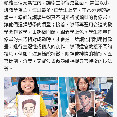
顏繪三個元素在內，讓學生學得更全面。 課堂以小
班教學為主，每班最多7位學生上堂。在75分鐘的課
堂中，導師先讓學生觀賞不同風格或類型的肖像畫，
讓他們選擇想學的類型；接着，導師再選用合適的教
頭條搵工
EDUPLUS
學圖作教學，由起稿開始，跟着學上色。學生繪畫肖
像畫的技巧相對成熟時，才會進一步讓他們利用肖像
畫，進行主題性或個人的創作。導師還會教授不同的
關於我們
使用條款
技巧，例如：注意樣貌特徵、眼神或神情的捕捉、五
聯絡我們
版權及免責聲明
官比例、角度，又或漫畫似顏繪捕捉五官特徵的技法
隱私政策聲明
等。
Copyright © 東周網 版權所有 . 不得轉載
©Eastweek.com.hk. All rights reserved.