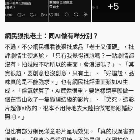
+5
網民狠批老土：同AI做有咩分別？
不過，不少網民觀看後狠批成品「老土又僵硬」，批
評劇情生硬尷尬，「只有我覺得很尬嗎？一點劇情都
沒有，拍幾段不明所以的畫面，會浪漫嗎？」、「其
實很尬，要創意也沒創意，只有土」、「好尷尬，品
味真的是不能強求。」也有網民批評畫面猶如AI生
成，「俗氣就算了，AI感還很重，要這樣還寧願做一
個在雪山救了一隻狐貍結緣的影片」、「笑死，這影
片超像ai做的，根本不用特地去大陸拍微電影跟婚紗
照吧。」
但也有部分網民滿意影片呈現效果，「真的很厲害的