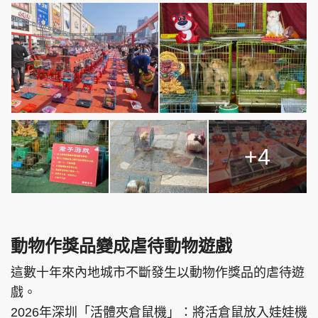
+4
動物作獎品變成虐待動物遊戲
這數十年來內地城市不斷發生以動物作獎品的虐待遊
戲。
2026年深圳「活體夾倉鼠機」：將活倉鼠放入娃娃機