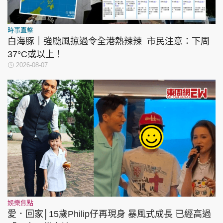
時事直擊
白海豚｜強颱風掠過令全港熱辣辣 市民注意：下周
37°C或以上！
2026-08-07
娛樂焦點
愛．回家│15歲Philip仔再現身 暴風式成長 已經高過