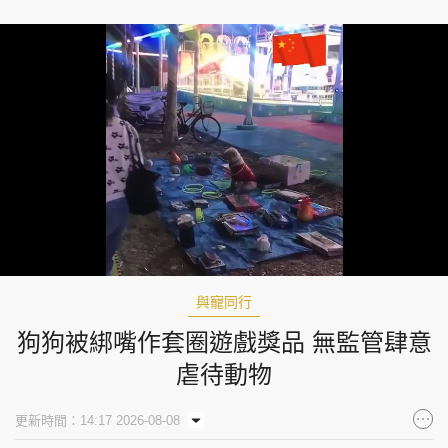
Loaded
:
Unmute
100.00%
與寵同行
狗狗被綁嘴作套圈遊戲獎品 無監管肆意
虐待動物
更新時間：14:17 2026-08-08