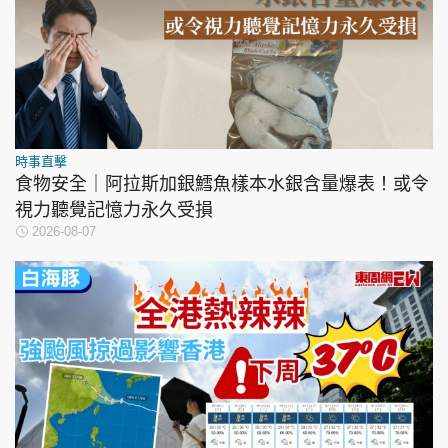
時事直擊
食物安全｜阿拉斯加銀鱈魚樣本水銀含量爆表！或令
視力聽覺記憶力永久受損
2026-08-07