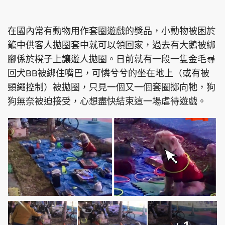
在國內常有動物用作套圈遊戲的獎品，小動物被困於
籠中供客人拋圈套中就可以領回家，過去有大鵝被綁
腳係於櫈子上讓遊人拋圈。日前就有一段一隻金毛尋
回犬BB被綁住嘴巴，可憐兮兮的坐在地上（或有被
頸繩控制）被拋圈，只見一個又一個套圈擲向牠，狗
狗無奈被迫接受，心想盡快結束這一場虐待遊戲。