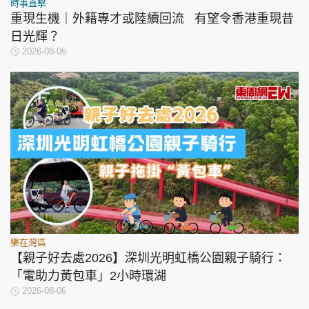
時事直擊
重現生機｜外籍專才或陸續回流 有望令香港重現昔
日光輝？
2026-08-06
樂在灣區
【親子好去處2026】深圳光明虹橋公園親子騎行：
「電助力黃包車」2小時環湖
2026-08-06