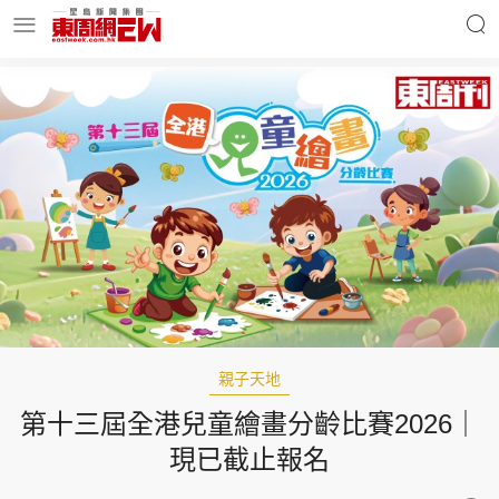
明星名人
時事財經
東周Ladies
優享生活
東周食玩通
會員活動
親子天地
第十三屆全港兒童繪畫分齡比賽2026｜
玄學靈異
東周專欄
現已截止報名