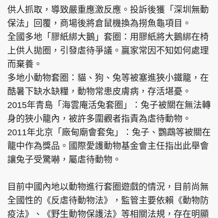
供人抓取，導致嚴重應激反應。投訴後獲「深圳無動
保法」回覆，商場後將倉鼠機換為撈魚龜項目。
全國多地「膠紙綁大鵝」套圈：用膠紙將大鵝綁在椅
上供人拋圈，引發虐待爭議。贏家常因不知如何處理
而棄養。
多地小動物套圈：貓、狗、兔等被塞進狹小鐵籠，在
酷暑下缺水缺糧，動物常患皮膚病，存活堪憂。
2015年青島「海雲庵活兔套圈」：兔子被關在無法轉
身的狹小籠內，被許多圍觀者指責為虐待動物。
2011年北京「廠甸廟會套兔」：兔子、鸚鵡等被關在
籠中作為獎品。國際愛護動物基金會主任指出此舉會
讓兔子受驚嚇，屬虐待動物。
目前中國內地以動物進行套圈遊戲的情況，目前尚無
全國性的《反虐待動物法》，監管主要依賴《動物防
疫法》、《野生動物保護法》等相關法規，存在明顯