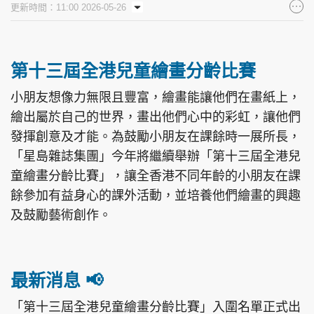
更新時間：11:00 2026-05-26
集團旗下品牌
第十三屆全港兒童繪畫分齡比賽
東周刊
cazbuyer
東Touch
小朋友想像力無限且豐富，繪畫能讓他們在畫紙上，
繪出屬於自己的世界，畫出他們心中的彩虹，讓他們
發揮創意及才能。為鼓勵小朋友在課餘時一展所長，
「星島雜誌集團」今年將繼續舉辦「第十三屆全港兒
PCM 電腦廣場
星島頭條
星島日報
童繪畫分齡比賽」，讓全香港不同年齡的小朋友在課
餘參加有益身心的課外活動，並培養他們繪畫的興趣
及鼓勵藝術創作。
頭條日報
星島環球
The Standard
最新消息 📢
「第十三屆全港兒童繪畫分齡比賽」入圍名單正式出
親子王
Oh!爸媽
JobMarket