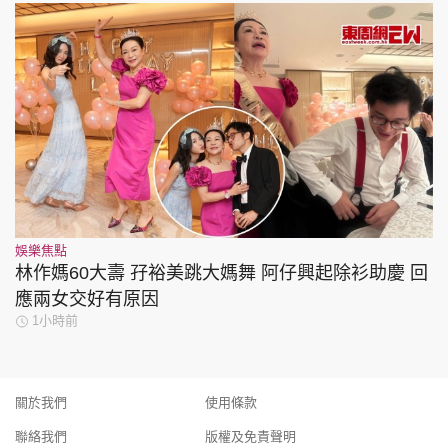
娛樂焦點
林作媽60大壽 孖裕美跳大媽舞 阿仔興起除衫助慶 回
應兩女交好有原因
1小時前
關於我們
使用條款
聯絡我們
版權及免責聲明