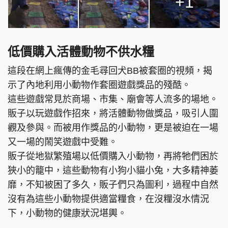
+1
低價購入活體動物不供水糧
這段在網上瘋傳的金毛尋回犬BB被套圈的視頻，揭
示了內地利用小動物作套圈遊戲獎品的殘酷。
這些遊戲常見於商場、市集、廟會等人流多的場地。
販子以玩遊戲作招來，將活體動物做獎品，吸引人圍
觀及參與。而被用作獎品的小動物，更是被迫在一場
又一場的鬧笑遊戲中受難。
販子從地獄繁殖場以低價購入小動物，再將牠們困於
狹小的籠中，這些動物有小狗小貓小兔，大多精神萎
靡，不知被困了多久，販子們只為圖利，過程中自然
沒有為這些小動物提供適當糧食，在沒糧沒水情況
下，小動物的健康狀況堪輿。