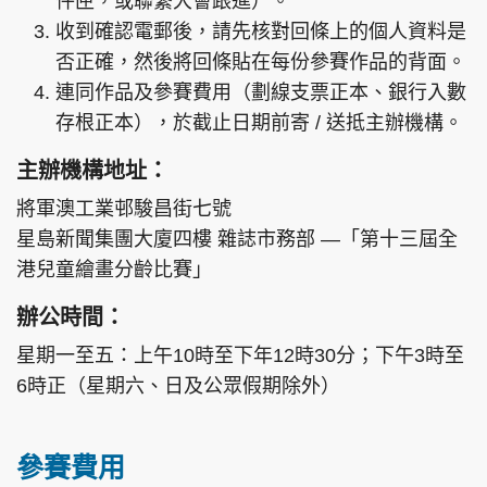
件匣，或聯繫大會跟進）。
收到確認電郵後，請先核對回條上的個人資料是
否正確，然後將回條貼在每份參賽作品的背面。
連同作品及參賽費用（劃線支票正本、銀行入數
存根正本），於截止日期前寄 / 送抵主辦機構。
主辦機構地址：
將軍澳工業邨駿昌街七號
星島新聞集團大廈四樓 雜誌市務部 —「第十三屆全
港兒童繪畫分齡比賽」
辦公時間：
星期一至五：上午10時至下年12時30分；下午3時至
6時正（星期六、日及公眾假期除外）
參賽費用