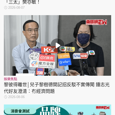
「三太」樊亦敏！
2026-08-07
娛樂焦點
黎彼得離世│兒子黎樹德開記招反駁不實傳聞 鍾志光
代好友澄清：冇經濟問題
2026-08-06