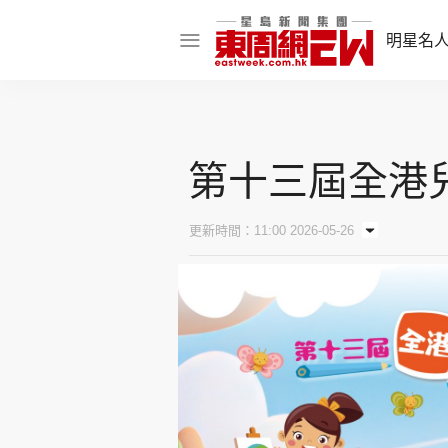
明星名
明星名人
娛樂焦點
第十三屆全港兒
話題人物
東姑熱話
更新時間：11:00 2026-05-26
東周食玩通
樂在灣區
東
飲食玩樂