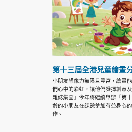
集團旗下品牌
第十三屆全港兒童繪畫
東周刊
cazbuyer
東Touch
小朋友想像力無限且豐富，繪畫能
們心中的彩虹，讓他們發揮創意及
雜誌集團」今年將繼續舉辦「第十
Oh!爸媽
JobMarket
頭條搵工
齡的小朋友在課餘參加有益身心的
作。
關於我們
聯絡我們
隱私政策聲明
使用條