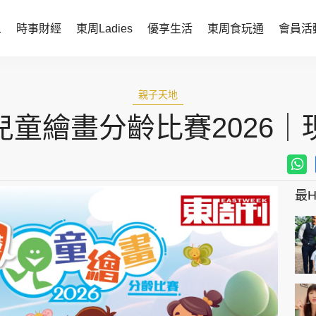
人
時事財經
東周Ladies
優享生活
東周食玩通
會員活
時事財經
東周Ladies
親子天地
時事直擊
談情說性
童繪畫分齡比賽2026｜
財經智庫
時尚生活
焦點人物
健康醫美
她世代力量
卓越女性
最Hi
會員活動
玄學靈異
周JETSO
東勝運程
智富天下 李居明