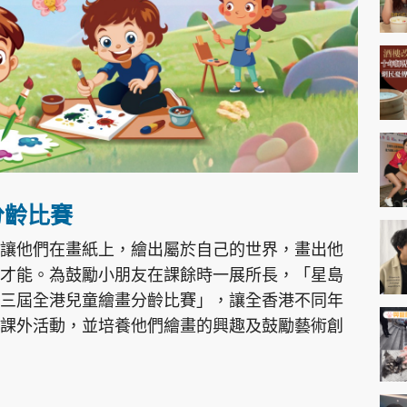
神機妙算 李丞責
緣來有理 麥玲玲
鬼靈精怪 威師兄
分齡比賽
PCM 電腦廣場
星島頭條
星島日報
頭條日報
星島
讓他們在畫紙上，繪出屬於自己的世界，畫出他
才能。為鼓勵小朋友在課餘時一展所長，「星島
三屆全港兒童繪畫分齡比賽」，讓全香港不同年
EDUPLUS
課外活動，並培養他們繪畫的興趣及鼓勵藝術創
款
版權及免責聲明
Copyright © 東周網 版權所有 . 不得