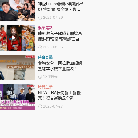
神級Fusion廚藝 俘虜周星
馳 挑剔胃 陳奕迅、鄭秀
文、黃子華齊聚一堂
2026-07-29
娛樂焦點
陳凱琳兒子睇戲太嘈遭忌
廉淋頭報復 報警處理自責
護子不力 歐錦棠陳倩揚齊
2026-08-05
表態「媽媽有責任」
時事直擊
食物安全｜阿拉斯加銀鱈
魚樣本水銀含量爆表！或
令視力聽覺記憶力永久受
13小時前
損
時尚生活
NEW ERA快閃折上折優
惠！復古運動風全新
PILLBOX PACK藥盒帽
2026-07-27
+GAME DAY系列登場！