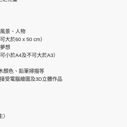
風景、人物
60 x 50 cm）
夢想
可小於A4及不可大於A3）
、木顏色、鉛筆掃描等
不接受電腦繪圖及3D立體作品
出生）