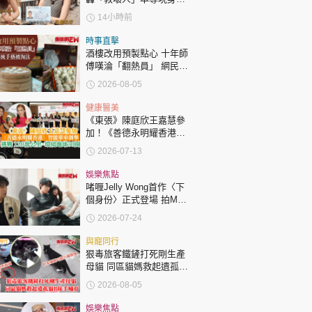
時政財經
應網民
14小時前
健康生活
時事直擊
飲食旅遊
酒樓改用預製點心 十年師
傅嘆淪「翻熱員」 網民憂
傳統手藝被淘汰
2026-08-05
健康醫美
《東張》陳庭欣王嘉慧參
加！《善德永明耀香港》
智能單車創舉挑戰 120萬
2026-07-13
公里等於環繞地球30圈！
環球
The Standard
親子王
娛樂焦點
啫喱Jelly Wong首作〈下
個身份〉正式登場 拍MV
烈日當空險中暑 17歲殺
2026-07-24
入樂壇要多謝一個人
與寵同行
狠毒旅客鐵鏟打死剛生產
母貓 同區貓媽救起遺孤貓
轉載 ©Eastweek.com.hk. All rights reserved.
B接手哺育
2026-08-05
娛樂焦點