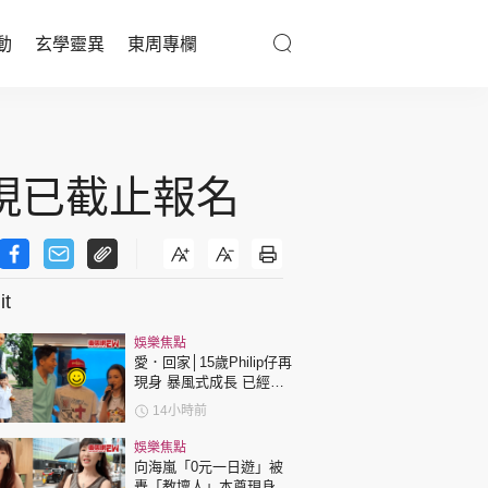
動
玄學靈異
東周專欄
優享生活
醫療百科
現已截止報名
親子天地
與寵同行
t
娛樂焦點
東周專欄
愛．回家│15歲Philip仔再
現身 暴風式成長 已經高
過「三太」樊亦敏！
娛樂名人
14小時前
文化藝術
娛樂焦點
向海嵐「0元一日遊」被
轟「教壞人」本尊現身回