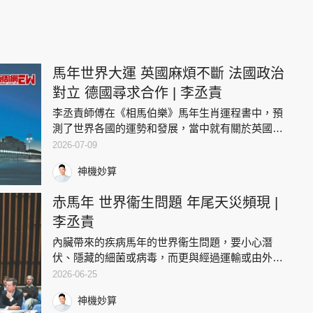
馬年世界大運 英國麻煩不斷 法國政治
對立 德國尋求合作 | 李丞責
李丞責師傅在《相馬伯樂》馬年生肖運程書中，預
測了世界各國的運勢和發展，當中就有關於英國、
法國及德國的不同預測。英國 難以撲救的火頭李丞
2026-07-09
責師傅指出，馬年的英國有火，可源自放火事件，
神機妙算
亦可指怒火；旅，可指旅
赤馬年 世界衞生問題 年尾天災頻現 |
李丞責
內臟帶來的疾病馬年的世界衞生問題，要小心潛
伏、隱藏的細菌或病毒，而更與經過運輸或由外而
來的肉食有關，各方宜多作提防和加強相應措。
2026-06-25
「另一重點是要留意經過雪藏、冰鮮、冷凍的食
神機妙算
材，甚至在其解凍過程也有機會發