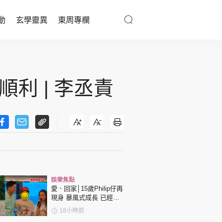
動
玄學靈異
東周專欄
優享生活
醫療百科
利 | 李丞責
親子天地
與寵同行
東周專欄
娛樂焦點
娛樂名人
愛．回家│15歲Philip仔再
現身 暴風式成長 已經高
文化藝術
過「三太」樊亦敏！
18小時前