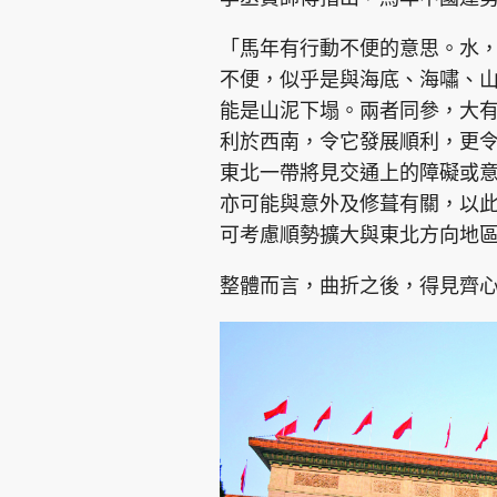
「馬年有行動不便的意思。水
不便，似乎是與海底、海嘯、
能是山泥下塌。兩者同參，大
利於西南，令它發展順利，更
集團旗下品牌
東北一帶將見交通上的障礙或
亦可能與意外及修葺有關，以
可考慮順勢擴大與東北方向地
東周刊
cazbuyer
東Touch
整體而言，曲折之後，得見齊
Oh!爸媽
JobMarket
頭條搵工
關於我們
聯絡我們
隱私政策聲明
使用條