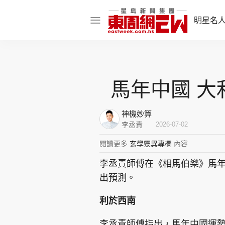
明星名
明星名人
娛樂焦點
馬年中國 大
話題人物
神機妙算
東姑熱話
李丞責
2026-07-02
閱讀更多
玄學靈異專欄
內容
李丞責師傅在《相馬伯樂》馬
東周食玩通
出預測。
樂在灣區
東
利於西南
飲食玩樂
李丞責師傅指出，馬年中國運