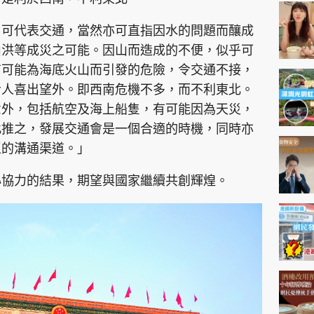
神機妙算 李丞責
緣來有理 麥玲玲
，可代表交通，當然亦可直指因水的問題而釀成
山洪等成災之可能。因山而造成的不便，似乎可
鬼靈精怪 威師兄
有可能為海底火山而引發的危險，令交通不接，
令人喜出望外。即西南危機不多，而不利東北。
意外，包括航空及海上船隻，有可能因為天災，
此推之，發展交通會是一個合適的時機，同時亦
區的溝通渠道。」
PCM 電腦廣場
星島頭條
星島日報
頭條日報
星島
心協力的結果，期望與國家繼續共創輝煌。
EDUPLUS
款
版權及免責聲明
Copyright © 東周網 版權所有 . 不得