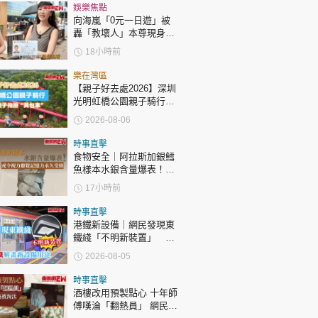
時政財經
娛樂焦點
向海嵐「0元一日遊」被
健康生活
轟「教壞人」本尊現身回
應網民
飲食旅遊
18小時前
樂在灣區
【親子好去處2026】深圳
光明虹橋公園親子騎行：
「電助力黃包車」2小時
2026-08-06
環湖
時事直擊
食物安全｜阿拉斯加銀鱈
環球
The Standard
魚樣本水銀含量爆表！或
親子王
令視力聽覺記憶力永久受
17小時前
損
時事直擊
港鐵新設備｜網民發現東
鐵綫「不明新裝置」 港
鐵解畫新設備用途
2026-08-05
轉載 ©Eastweek.com.hk. All rights reserved.
時事直擊
酒樓改用預製點心 十年師
傅嘆淪「翻熱員」 網民憂