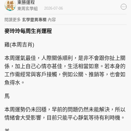
東勝運程
集團旗下品牌
東周玄學組
2026-07-06
閱讀更多
玄學靈異專欄
內容
麥玲玲每周生肖運程
東周刊
cazbuyer
東Touch
雞(本周吉肖)
本周運氣最佳，人際關係順利，是非不會跟你扯上關
係，加上自己心情亦甚佳，生活相當如意。若本身的
PCM 電腦廣場
星島頭條
星島日報
工作需經常與客戶接觸，例如公關、推銷等，也會如
魚得水。
馬
頭條日報
星島環球
The Standard
本周運勢仍未回穩，早前的問題仍然未能解決，所以
情緒會大受影響，目前只能平心靜氣等待有利時機。
親子王
Oh!爸媽
JobMarket