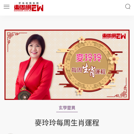
明星名人
時事財經
東周Ladies
優享生活
東周食玩通
會員活動
玄學靈異
玄學靈異
東周專欄
麥玲玲每周生肖運程