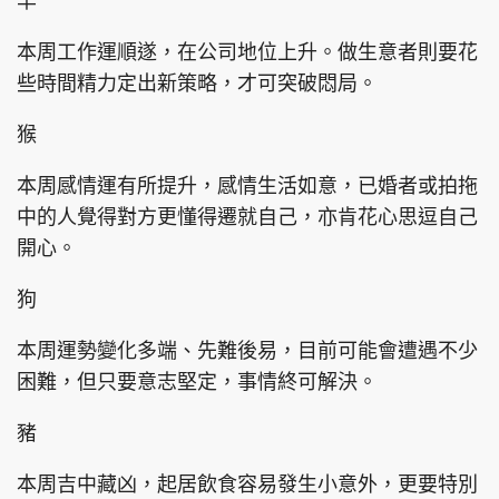
羊
本周工作運順遂，在公司地位上升。做生意者則要花
些時間精力定出新策略，才可突破悶局。
頭條搵工
EDUPLUS
猴
本周感情運有所提升，感情生活如意，已婚者或拍拖
關於我們
使用條款
中的人覺得對方更懂得遷就自己，亦肯花心思逗自己
聯絡我們
版權及免責聲明
開心。
隱私政策聲明
狗
本周運勢變化多端、先難後易，目前可能會遭遇不少
Copyright © 東周網 版權所有 . 不得轉載
困難，但只要意志堅定，事情終可解決。
©Eastweek.com.hk. All rights reserved.
豬
本周吉中藏凶，起居飲食容易發生小意外，更要特別