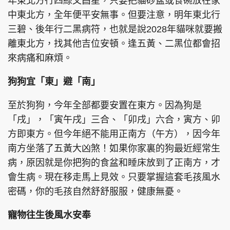
年東北方行四綠文昌星，只要把貓砂盆或食碗放在家
中東北方，全年便平安無事。但要注意，明年東北行
三碧、後年行二黑病符，也就是說2028年貓咪就要搬
離東北方，找其他吉位安頓。逢五黃、二黑位都會招
來病痛和麻煩。
狗狗宜「東」避「南」
至於狗狗，今年全部都要安置在東方。因為狗是
「戌」，「寅午戌」三合、「卯戌」六合，寅方、卯
方即東方。但今年絕不能用正南方（午方），因今年
南方坐落了五黃大凶煞！如果你家裏的狗最近經常生
病，原因就是你把狗的食盆和睡床放到了正南方，才
會生病。現在移走馬上見效。只要掌握這套毛孩風水
密碼，你的毛孩自然舒舒服服，健康無憂。
寵物往生後風水安奉