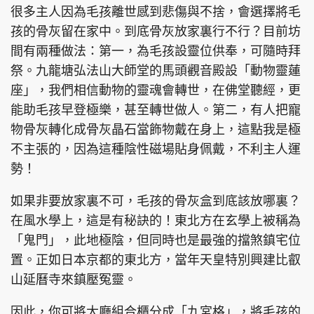
很多主人因為毛孩離世感到悲傷與不捨，會選擇將毛
孩的骨灰留在家中。到底骨灰放家裏行不行？目前坊
間有兩種做法：第一，為毛孩設靈位供奉，可隨時拜
祭。九龍塘弘法山大師堂的馬頭觀音殿設「動物靈蓮
座」，我們相信動物的靈魂會轉世，在佛堂聽經，更
能助毛孩早登極樂，甚至轉世做人。第二，有人把寵
物骨灰轉化成骨灰晶石當飾物戴在身上，這點我是極
不主張的，因為這種陰性磁場貼身佩戴，不利主人運
勢！
如果非要放家裏不可，毛孩的骨灰盒到底該放哪裏？
在風水學上，這是有秘訣的！東北方在玄學上被稱為
「鬼門」，此地極陰，但同時也是最強的擋煞鎮宅位
置。正如日本京都的東北方，當年天皇特別興建比叡
山延曆寺來鎮壓冤靈。
因此，你可將大廳組合櫃分成「九宮格」，將毛孩的