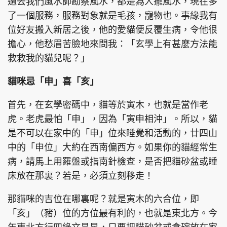
過去我們風水師勘察風水，都是為人擺風水，現在多
了一個服務，服務對象就是毛孩，寵物也。事緣我有
位好友搬入新居之後，他的愛貓便反覆生病，令他很
擔心，他愁眉苦臉地來問我：「玄學上有甚麼方法能
頭條搵工
EDUPLUS
救救我的貓兒呢？」
貓咪忌「申」喜「亥」
關於我們
使用條款
首先，在玄學密碼中，貓等於寅木，也就是當作老
聯絡我們
版權及免責聲明
虎。老虎最怕「申」，因為「寅申相沖」。所以，貓
隱私政策聲明
是不可以在家中的「申」位來睡覺和活動的，廿四山
中的「申位」大約在西南偏西方。如果你的貓經常生
病，請馬上用羅盤或指南針檢查，是否把貓砂盆或睡
Copyright © 東周網 版權所有 . 不得轉載
床放在那裏？若是，必須立刻移走！
©Eastweek.com.hk. All rights reserved.
那貓咪的吉位在哪裏呢？就是寅木的六合位，即
「亥」（豬）位的方位最有利的，也就是東北方。今