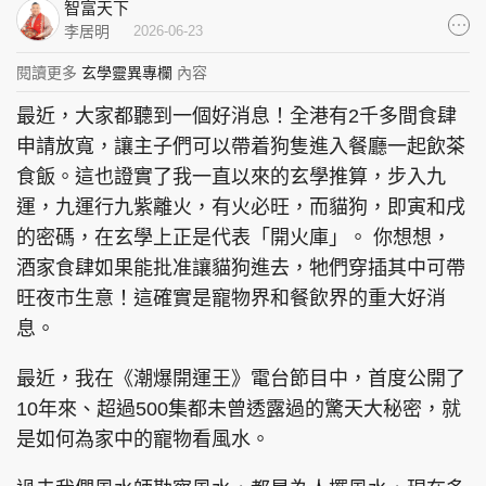
智富天下
集團旗下品牌
李居明
2026-06-23
閱讀更多
玄學靈異專欄
內容
最近，大家都聽到一個好消息！全港有2千多間食肆
東周刊
cazbuyer
東Touch
申請放寬，讓主子們可以帶着狗隻進入餐廳一起飲茶
食飯。這也證實了我一直以來的玄學推算，步入九
運，九運行九紫離火，有火必旺，而貓狗，即寅和戌
的密碼，在玄學上正是代表「開火庫」。 你想想，
PCM 電腦廣場
星島頭條
星島日報
酒家食肆如果能批准讓貓狗進去，牠們穿插其中可帶
旺夜市生意！這確實是寵物界和餐飲界的重大好消
息。
頭條日報
星島環球
The Standard
最近，我在《潮爆開運王》電台節目中，首度公開了
10年來、超過500集都未曾透露過的驚天大秘密，就
是如何為家中的寵物看風水。
親子王
Oh!爸媽
JobMarket