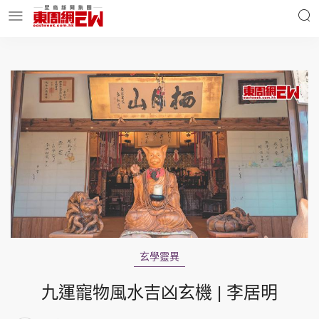
明星名人
時事財經
東周Ladies
優享生活
東周食玩通
會員活動
玄學靈異
玄學靈異
東周專欄
九運寵物風水吉凶玄機 | 李居明