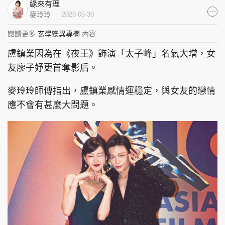
緣來有理
集團旗下品牌
麥玲玲
2026-05-30
閱讀更多
玄學靈異專欄
內容
盧鎮業因為在《夜王》飾演「太子峰」名氣大增，女
東周刊
cazbuyer
東Touch
友廖子妤更首奪影后。
麥玲玲師傅指出，盧鎮業感情運穩定，與女友的戀情
應不會有甚麼大問題。
PCM 電腦廣場
星島頭條
星島日報
頭條日報
星島環球
The Standard
親子王
Oh!爸媽
JobMarket