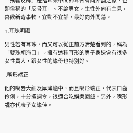
「飛輪反廓」是指耳朵中間的耳骨有向外翻之象，也
即俗稱的「反骨耳」。不論男女，生性外向有主見，
喜歡新奇事物，宜動不宜靜，最好向外闖蕩。
h.耳珠明顯
男性若有耳珠，而又可以從正前方清楚看到的，稱為
「雙珠朝海口」。擁有這種耳形的男子身邊會有很多
女性貴人，跟女性的緣份也特別好。
i.嘴形端正
他的嘴唇大細及厚薄適中，而且嘴形端正，代表口齒
伶俐，十分擅詞令，很適合吃娛樂圈飯。另外，嘴形
靚亦代表子女緣佳。