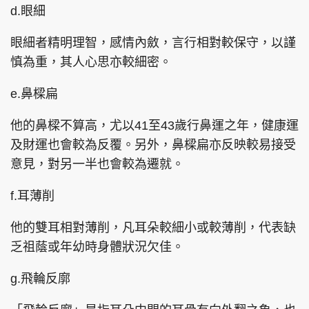
d.眼細
眼細者精明理智，感情內斂，言行相對較保守，以謹
慎為重，其人心思亦較細密。
e.鼻樑扁
他的鼻樑不算高，尤以41至43歲行鼻運之年，健康運
及財運也會較為反覆。另外，鼻樑扁亦反映較易接受
意見，對另一半也會較為遷就。
f.耳薄削
他的雙耳相對薄削，凡耳朵較細小或較薄削，代表缺
乏祖蔭或年幼時身體狀況欠佳。
g.飛輪反廓