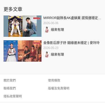
更多文章
MIRROR副隊長AK盧鎮業 感情運穩定 |
麥玲玲
2026-06-06
緣來有理
金像影后廖子妤 姻緣運未穩定 | 麥玲玲
2026-05-23
緣來有理
關於我們
使用條款
聯絡我們
版權及免責聲明
隱私政策聲明