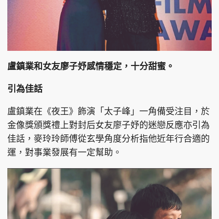
頭條搵工
EDUPLUS
盧鎮業和女友廖子妤感情穩定，十分甜蜜。
關於我們
使用條款
引為佳話
聯絡我們
版權及免責聲明
盧鎮業在《夜王》飾演「太子峰」一角備受注目，於
隱私政策聲明
金像獎頒獎禮上對封后女友廖子妤的迷戀反應亦引為
佳話，麥玲玲師傅從玄學角度分析指他近年行合適的
運，對事業發展有一定幫助。
Copyright © 東周網 版權所有 . 不得轉載
©Eastweek.com.hk. All rights reserved.