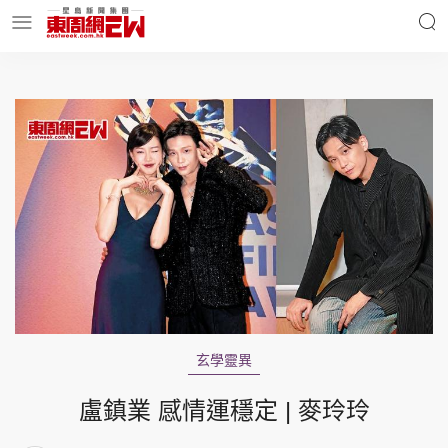
明星名人
時事財經
東周Ladies
優享生活
東周食玩通
會員活動
玄學靈異
玄學靈異
東周專欄
盧鎮業 感情運穩定 | 麥玲玲