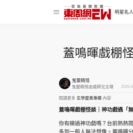
明星名
明星名人
娛樂焦點
蓋鳴暉戲棚
話題人物
東姑熱話
鬼靈精怪
鬼靈精怪由威師兄主理
2026-0
閱讀更多
玄學靈異專欄
內容
東周食玩通
蓋鳴暉戲棚怪談｜神功戲遇「
樂在灣區
東
飲食玩樂
你有睇過神功戲嗎？台前熱熱
多到一般人無法想像。蓋鳴暉