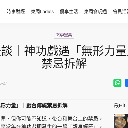
人
時事財經
東周Ladies
優享生活
東周食玩通
會員活
時事財經
東周Ladies
玄學靈異
時事直擊
談情說性
怪談｜神功戲遇「無形力量
財經智庫
時尚生活
禁忌拆解
焦點人物
健康醫美
她世代力量
卓越女性
5-27
會員活動
玄學靈異
最Hit
無形力量」｜戲台傳統禁忌拆解
周JETSO
東勝運程
智富天下 李居明
鬧鬧，但你可能不知道，後台和舞台上的禁忌，
分享當年在神功戲棚發生的一段「親身經歷」，