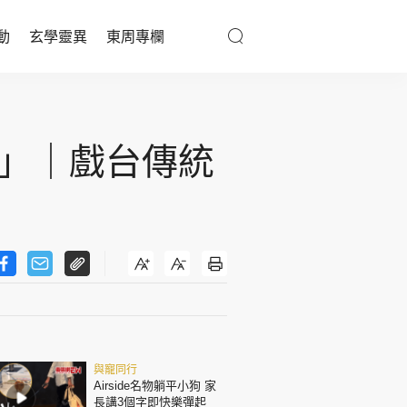
動
玄學靈異
東周專欄
優享生活
醫療百科
」｜戲台傳統
親子天地
與寵同行
東周專欄
娛樂名人
與寵同行
文化藝術
Airside名物躺平小狗 家
長講3個字即快樂彈起