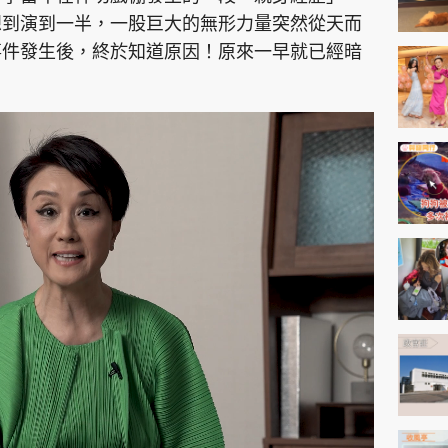
神機妙算 李丞責
想到演到一半，一股巨大的無形力量突然從天而
緣來有理 麥玲玲
事件發生後，終於知道原因！原來一早就已經暗
鬼靈精怪 威師兄
PCM 電腦廣場
星島頭條
星島日報
頭條日報
星島
EDUPLUS
款
版權及免責聲明
Copyright © 東周網 版權所有 . 不得