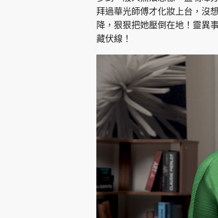
拜過華光師傅才化妝上台，沒
降，狠狠把她壓倒在地！靈異
藏伏線！
集團旗下品牌
東周刊
cazbuyer
東Touch
Oh!爸媽
JobMarket
頭條搵工
關於我們
聯絡我們
隱私政策聲明
使用條