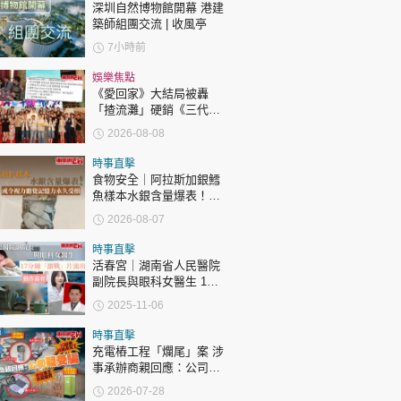
深圳自然博物館開幕 港建
築師組團交流 | 收風亭
7小時前
娛樂焦點
《愛回家》大結局被轟
「揸流灘」硬銷《三代同
糖》 劇集播畢台前幕後喊
2026-08-08
爆場面感人
時事直擊
食物安全｜阿拉斯加銀鱈
魚樣本水銀含量爆表！或
令視力聽覺記憶力永久受
2026-08-07
損
時事直擊
活春宮｜湖南省人民醫院
副院長與眼科女醫生 17
分鐘「激戰」片流出 動作
2025-11-06
露骨 網上瘋傳
時事直擊
充電樁工程「爛尾」案 涉
事承辦商親回應：公司疑
受騙
2026-07-28