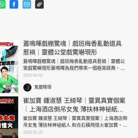
蓋鳴暉戲棚驚魂｜戲班梅香亂動道具
惹禍｜靈體公堂戲驚嚇現形
蓋鳴暉戲棚驚魂｜戲班梅香亂動道具惹禍｜靈體公
堂戲驚嚇現形蓋鳴暉為我們帶來一個極其經典、既
恐怖又帶一絲離奇趣味的真實靈異經歷。神功戲除
2026-06-03
了是酬神人神共樂的傳統，後台更有著數之不盡的
鬼靈精怪
禁忌。一位年輕的「梅香」
崔加寶 鍾淑慧 王綺琴｜靈異真實個案
｜上海酒店倒吊女鬼 薄扶林神祕紙人
和合石橫飛怪火
崔加寶 鍾淑慧 王綺琴｜靈異真實個案｜上海酒店倒
吊女鬼 薄扶林神祕紙人 和合石橫飛怪火崔加寶、鍾
淑慧、王綺琴近月開設網上頻道BoBo Kingdom大講
2026-05-20