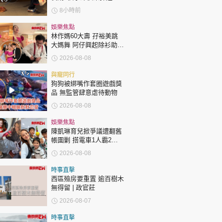
時政財經
8小時前
健康生活
娛樂焦點
飲食旅遊
林作媽60大壽 孖裕美跳
大媽舞 阿仔興起除衫助慶
回應兩女交好有原因
2026-08-08
與寵同行
狗狗被綁嘴作套圈遊戲獎
品 無監管肆意虐待動物
2026-08-08
環球
The Standard
親子王
娛樂焦點
陳凱琳育兒掀爭議遭翻舊
帳圍剿 搭電車1人霸2個
位 被轟自私欠公德心 有
2026-08-08
指反應過度不公平
時事直擊
西區殮房要重置 逾百樹木
無得留 | 政官莊
轉載 ©Eastweek.com.hk. All rights reserved.
2026-08-07
時事直擊