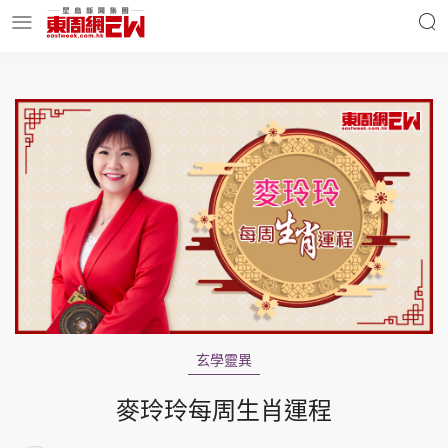
明星名人
時事財經
東周Ladies
優享生活
東周食玩通
會員活動
玄學靈異
玄學靈異
東周專欄
麥玲玲每周生肖運程