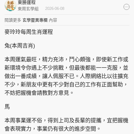
東勝運程
集團旗下品牌
東周玄學組
2026-06-08
閱讀更多
玄學靈異專欄
內容
麥玲玲每周生肖運程
東周刊
cazbuyer
東Touch
兔(本周吉肖)
本周運氣最旺，精力充沛，鬥心頗強，即使新工作或
新環境令你遇上不少挑戰，但最後都能一一克服，並
PCM 電腦廣場
星島頭條
星島日報
做出一番成績，讓人佩服不已。人際網絡比以往擴充
不少，新朋友中更有不少對自己的工作有正面幫助，
不妨把握機會請教對方意見。
頭條日報
星島環球
The Standard
馬
本周事業運不俗，得到上司及長輩的提攜，宜把握機
會表現實力，事業仍有很大的進步空間。
親子王
Oh!爸媽
JobMarket