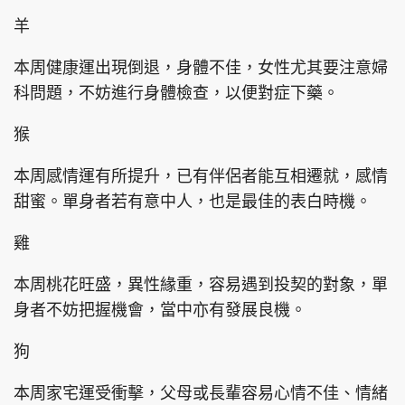
羊
本周健康運出現倒退，身體不佳，女性尤其要注意婦
頭條搵工
EDUPLUS
科問題，不妨進行身體檢查，以便對症下藥。
猴
關於我們
使用條款
本周感情運有所提升，已有伴侶者能互相遷就，感情
聯絡我們
版權及免責聲明
甜蜜。單身者若有意中人，也是最佳的表白時機。
隱私政策聲明
雞
本周桃花旺盛，異性緣重，容易遇到投契的對象，單
Copyright © 東周網 版權所有 . 不得轉載
身者不妨把握機會，當中亦有發展良機。
©Eastweek.com.hk. All rights reserved.
狗
本周家宅運受衝擊，父母或長輩容易心情不佳、情緒