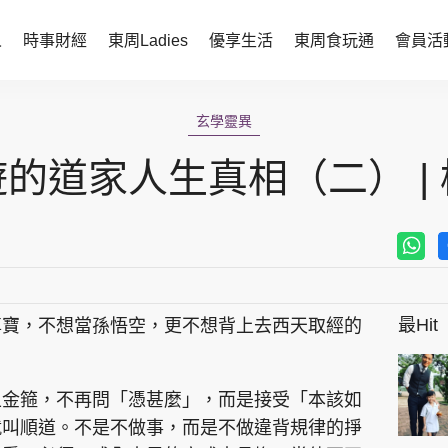
人
時事財經
東周Ladies
優享生活
東周食玩通
會員活
時事財經
東周Ladies
玄學靈異
時事直擊
談情說性
的道家人生真相（二） |
財經智庫
時尚生活
焦點人物
健康醫美
她世代力量
卓越女性
最Hit
尊寶，不想當孫悟空，更不想背上去西天取經的
會員活動
玄學靈異
周JETSO
東勝運程
上金箍，不再問「憑甚麼」，而是接受「本該如
智富天下 李居明
就叫順道。不是不做事，而是不做違背規律的掙