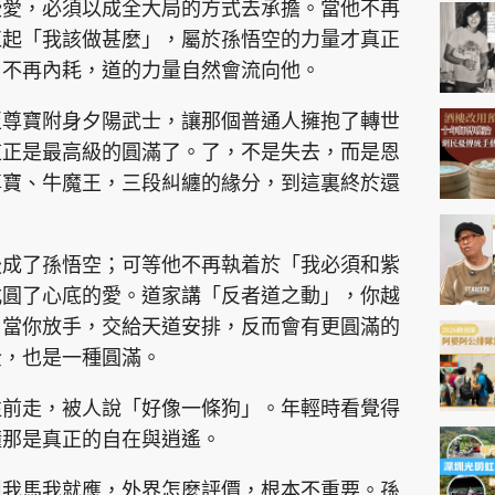
神機妙算 李丞責
些愛，必須以成全大局的方式去承擔。當他不再
扛起「我該做甚麼」，屬於孫悟空的力量才真正
緣來有理 麥玲玲
，不再內耗，道的力量自然會流向他。
鬼靈精怪 威師兄
至尊寶附身夕陽武士，讓那個普通人擁抱了轉世
這正是最高級的圓滿了。了，不是失去，而是恩
尊寶、牛魔王，三段糾纏的緣分，到這裏終於還
後成了孫悟空；可等他不再執着於「我必須和紫
PCM 電腦廣場
星島頭條
星島日報
頭條日報
星島
式圓了心底的愛。道家講「反者道之動」，你越
；當你放手，交給天道安排，反而會有更圓滿的
全，也是一種圓滿。
EDUPLUS
往前走，被人說「好像一條狗」。年輕時看覺得
款
版權及免責聲明
Copyright © 東周網 版權所有 . 不得
懂那是真正的自在與逍遙。
叫我馬我就應，外界怎麼評價，根本不重要。孫