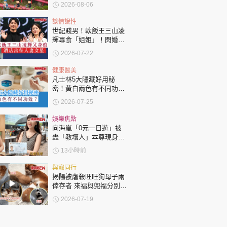
「電助力黃包車」2小時
2026-08-06
環湖
談情說性
世紀賤男！軟飯王三山凌
輝專食「姐姐」！閃婚未
夠一年身痕偷食人妻女星
2026-07-22
酒店爆房出征
健康醫美
凡士林5大隱藏好用秘
密！黃白兩色有不同功
效？
2026-07-25
娛樂焦點
向海嵐「0元一日遊」被
轟「教壞人」本尊現身回
應網民
13小時前
與寵同行
揭陽被虐殺旺旺狗母子兩
倖存者 來福與兜福分別被
收養
2026-07-19