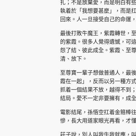
扎；不是放棄愛，而是明白有
執着於「我想要甚麼」，而是
回來。人一旦接受自己的命運
最後打敗牛魔王，紫霞轉世，
的紫霞。很多人覺得遺憾，可
集團旗下品牌
怨了結、彼此成全。紫霞、至
清、放下。
至尊寶一輩子想做普通人，最
東周刊
cazbuyer
東Touch
霞在一起」，反而以另一種方
抓着一個結果不放，越得不到
結局。愛不一定非要擁有，成
Oh!爸媽
JobMarket
頭條搵工
電影結尾，孫悟空扛着金箍棒
關於我們
聯絡我們
隱私政策聲明
使用條
慘，長大用道家眼光再看，才
莊子說，別人叫我牛我就應，