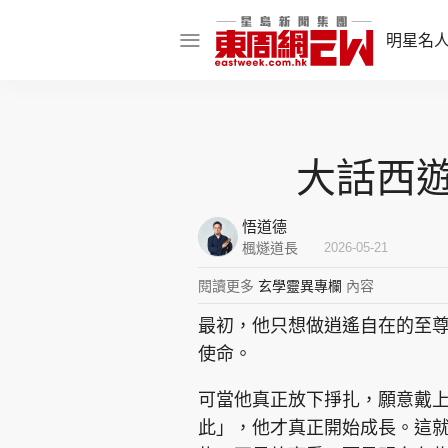
明星名
明星名人
娛樂焦點
大話西遊
話題人物
悟道德
東姑熱話
楓燧道長
2026-05-21
閱讀更多
玄學靈異專欄
內容
最初，他只想做逍遙自在的至
東周食玩通
使命。
樂在灣區
東
可當他真正放下掙扎，願意戴
飲食玩樂
此」，他才真正開始成長。這