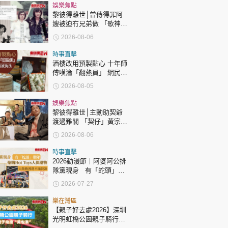
時政財經
娛樂焦點
黎彼得離世│曾傳得罪阿
健康生活
嫂被迫冇兄弟做 「歌神」
許冠傑親筆撰寫悼念忘友
飲食旅遊
2026-08-06
時事直擊
酒樓改用預製點心 十年師
傅嘆淪「翻熱員」 網民憂
傳統手藝被淘汰
2026-08-05
娛樂焦點
黎彼得離世│主動助契爺
環球
The Standard
渡過難關 「契仔」黃宗
親子王
澤：他的笑聲同精神永遠
2026-08-06
陪伴住大家！
時事直擊
2026動漫節｜阿婆阿公排
隊黨現身 有「蛇頭」帶
隊 搶購Hot Toys人偶潮
2026-07-27
物 大批動漫迷不滿鼓譟
轉載 ©Eastweek.com.hk. All rights reserved.
樂在灣區
【親子好去處2026】深圳
光明虹橋公園親子騎行：