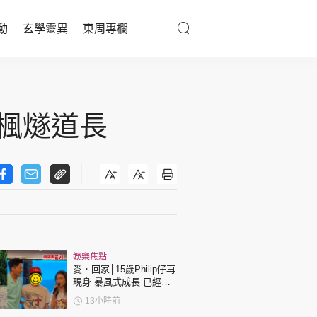
動
玄學靈異
東周專欄
優享生活
醫療百科
 楓燧道長
親子天地
與寵同行
東周專欄
娛樂焦點
娛樂名人
愛．回家│15歲Philip仔再
現身 暴風式成長 已經高
文化藝術
過「三太」樊亦敏！
13小時前