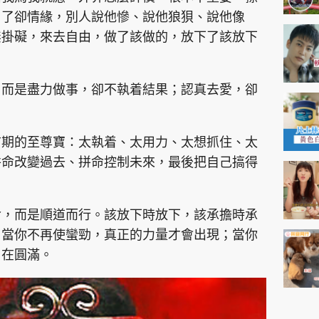
、了卻情緣，別人說他慘、說他狼狽、說他像
無掛礙，來去自由，做了該做的，放下了該放下
，而是盡力做事，卻不執着結果；認真去愛，卻
前期的至尊寶：太執着、太用力、太想抓住、太
拼命改變過去、拼命控制未來，最後把自己搞得
命，而是順道而行。該放下時放下，該承擔時承
。當你不再使蠻勁，真正的力量才會出現；當你
自在圓滿。