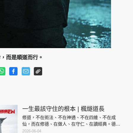
命，而是順道而行。
一生最該守住的根本 | 楓燧道長
修道，不在術法、不在神通、不在四維、不在成
仙，而在修德、在做人、在守仁、在讀經典。德行
穩固、仁心在心、身體安康、為人端正，這便是修
2026-06-04