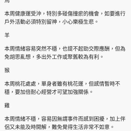
馬
本周健康運受沖，特別多碰傷撞瘀的機會，如要進行
戶外活動必須特別留神，小心樂極生悲。
頭條搵工
EDUPLUS
羊
本周情緒容易突然不穩，也提不起勁交際應酬，但為
關於我們
使用條款
免胡思亂想，多出外工作或聚舊較為有利。
聯絡我們
版權及免責聲明
猴
隱私政策聲明
本周桃花處處，單身者雖有桃花運，但感情暫時不
穩，要加倍耐心經營才可望加強關係。
Copyright © 東周網 版權所有 . 不得轉載
©Eastweek.com.hk. All rights reserved.
雞
本周情緒不穩，容易因無謂事件而感到困擾，加上伴
侶又未能及時開解，難免覺得生活非常不如意。