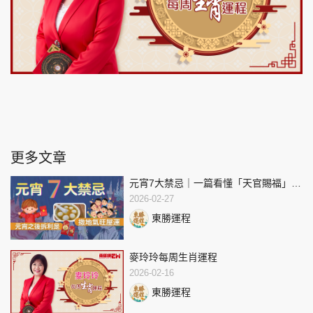
更多文章
元宵7大禁忌｜一篇看懂「天官賜福」由
來、禁忌與旺屋運方法
2026-02-27
東勝運程
麥玲玲每周生肖運程
2026-02-16
東勝運程