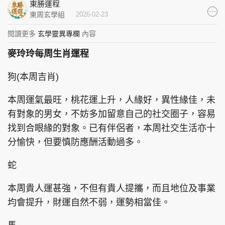
東勝運程
集團旗下品牌
東周玄學組
2026-02-23
閱讀更多
玄學靈異專欄
內容
麥玲玲每周生肖運程
東周刊
cazbuyer
東Touch
狗(本周吉肖)
本周運氣最旺，桃花運上升，人緣好，異性緣佳，未
有對象的男女，不妨多加留意自己的社交圈子，容易
PCM 電腦廣場
星島頭條
星島日報
找到合眼緣的對象。已有伴侶者，本周社交生活亦十
分愉快，但要慎防應酬活動過多。
蛇
頭條日報
星島環球
The Standard
本周貴人運甚強，不但有貴人提攜，而且地位及事業
均會提升，財運自然不弱，運勢相當佳。
親子王
Oh!爸媽
JobMarket