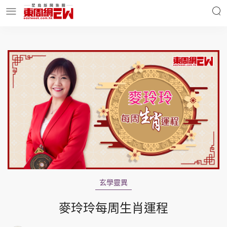
明星名人
時事財經
東周Ladies
優享生活
東周食玩通
會員活動
玄學靈異
玄學靈異
東周專欄
麥玲玲每周生肖運程