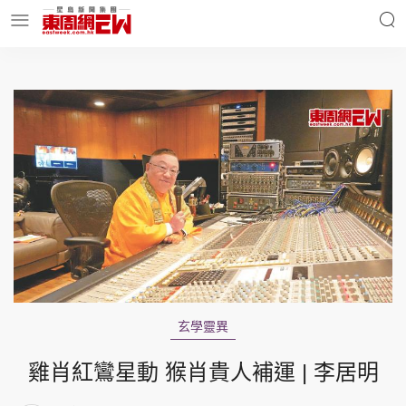
明星名人
時事財經
東周Ladies
優享生活
東周食玩通
會員活動
玄學靈異
玄學靈異
東周專欄
雞肖紅鸞星動 猴肖貴人補運 | 李居明