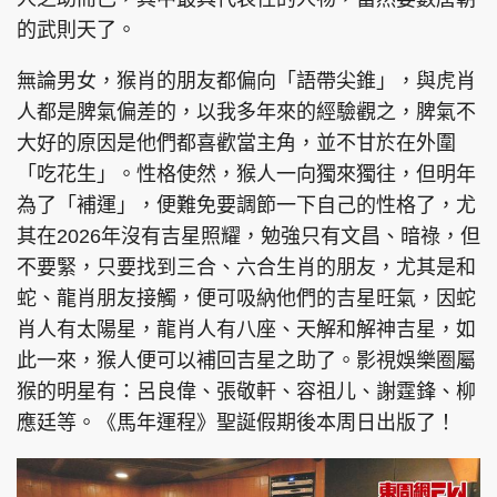
的武則天了。
無論男女，猴肖的朋友都偏向「語帶尖錐」，與虎肖
人都是脾氣偏差的，以我多年來的經驗觀之，脾氣不
大好的原因是他們都喜歡當主角，並不甘於在外圍
「吃花生」。性格使然，猴人一向獨來獨往，但明年
為了「補運」，便難免要調節一下自己的性格了，尤
其在2026年沒有吉星照耀，勉強只有文昌、暗祿，但
不要緊，只要找到三合、六合生肖的朋友，尤其是和
蛇、龍肖朋友接觸，便可吸納他們的吉星旺氣，因蛇
肖人有太陽星，龍肖人有八座、天解和解神吉星，如
此一來，猴人便可以補回吉星之助了。影視娛樂圈屬
猴的明星有：呂良偉、張敬軒、容祖儿、謝霆鋒、柳
應廷等。《馬年運程》聖誕假期後本周日出版了！