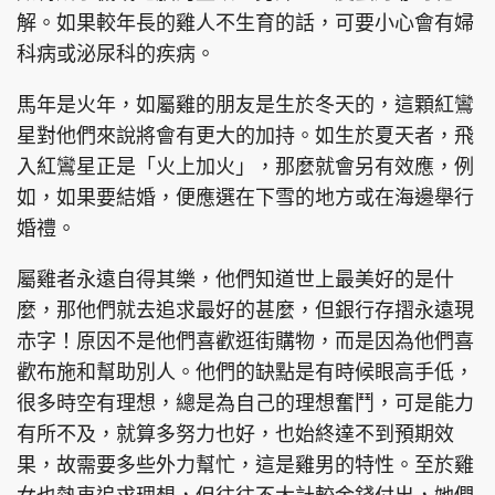
解。如果較年長的雞人不生育的話，可要小心會有婦
科病或泌尿科的疾病。
馬年是火年，如屬雞的朋友是生於冬天的，這顆紅鸞
頭條搵工
EDUPLUS
星對他們來說將會有更大的加持。如生於夏天者，飛
入紅鸞星正是「火上加火」，那麼就會另有效應，例
如，如果要結婚，便應選在下雪的地方或在海邊舉行
關於我們
使用條款
婚禮。
聯絡我們
版權及免責聲明
隱私政策聲明
屬雞者永遠自得其樂，他們知道世上最美好的是什
麼，那他們就去追求最好的甚麼，但銀行存摺永遠現
赤字！原因不是他們喜歡逛街購物，而是因為他們喜
歡布施和幫助別人。他們的缺點是有時候眼高手低，
Copyright © 東周網 版權所有 . 不得轉載
©Eastweek.com.hk. All rights reserved.
很多時空有理想，總是為自己的理想奮鬥，可是能力
有所不及，就算多努力也好，也始終達不到預期效
果，故需要多些外力幫忙，這是雞男的特性。至於雞