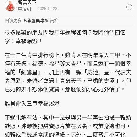
智富天下
集團旗下品牌
李居明
2025-12-23
閱讀更多
玄學靈異專欄
內容
很多屬雞的朋友問我馬年運程如何？我贈他們四個
東周刊
cazbuyer
東Touch
字：幸福爆燈！
在十二生肖中排行榜上，雞肖人在明年命入三甲，不
僅有天德、福德、福星等大吉星，而且還有一顆很幸
福的「紅鸞星」，加上再有一顆「咸池」星，代表夫
PCM 電腦廣場
星島頭條
星島日報
妻恩愛，未婚者會遇上真命天子，已婚的會添丁，但
已婚的如不想添個寶寶，那麼便須小心婚外情了。
雞肖命入三甲幸福爆燈
頭條日報
星島環球
The Standard
不過化解有法，其中一法是與另一半再去拍攝一輯婚
紗照，沖曬後把甜蜜照片放在房裏，或放身邊也可，
如轉成手機或電腦的壁紙。另外，二度蜜月亦可化
親子王
Oh!爸媽
JobMarket