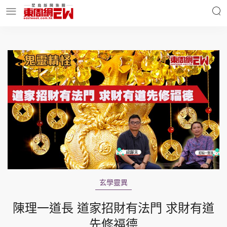
明星名人
時事財經
東周Ladies
優享生活
東周食玩通
會員活動
玄學靈異
玄學靈異
東周專欄
陳理一道長 道家招財有法門 求財有道
先修福德