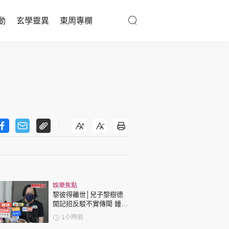
動
玄學靈異
東周專欄
優享生活
醫療百科
親子天地
與寵同行
東周專欄
娛樂焦點
娛樂名人
黎彼得離世│兒子黎樹德
開記招反駁不實傳聞 鍾志
文化藝術
光代好友澄清：冇經濟問
1小時前
題