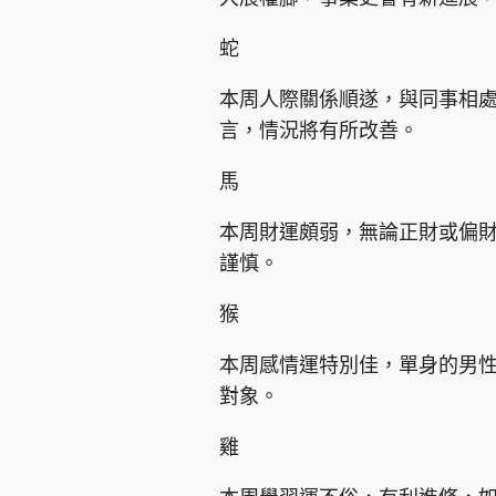
蛇
本周人際關係順遂，與同事相
言，情況將有所改善。
集團旗下品牌
馬
本周財運頗弱，無論正財或偏
謹慎。
東周刊
cazbuyer
東Touch
猴
本周感情運特別佳，單身的男
Oh!爸媽
JobMarket
頭條搵工
對象。
關於我們
聯絡我們
隱私政策聲明
使用條
雞