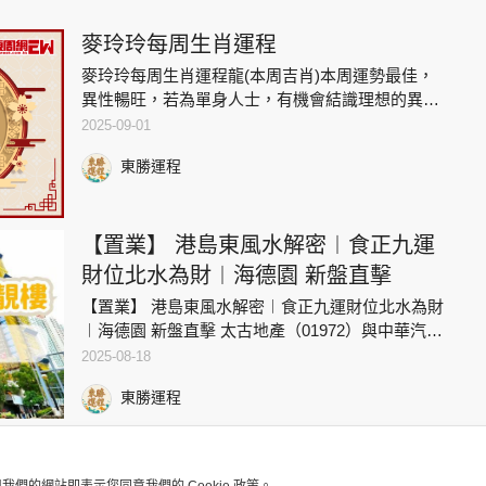
麥玲玲每周生肖運程
麥玲玲每周生肖運程龍(本周吉肖)本周運勢最佳，
異性暢旺，若為單身人士，有機會結識理想的異
性，已有伴侶者的人緣也特別好，與伴侶相處愉
2025-09-01
快，感情生活甜蜜。對其他範疇的運勢也有幫助，
東勝運程
但要慎防伴侶誤會，醋意大生
【置業】 港島東風水解密︱食正九運
財位北水為財︱海德園 新盤直擊
【置業】 港島東風水解密︱食正九運財位北水為財
︱海德園 新盤直擊 太古地產（01972）與中華汽車
（00026）合作發展的海德園第1期，已上載樓書，
2025-08-18
項目位於柴灣常安街99號。香港島東區作為傳統香
東勝運程
港樓價