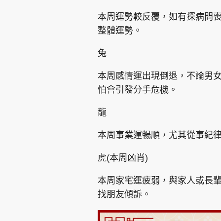
本周運勢較反覆，如有探病問
整體運勢。
兔
本周感情運出現倒退，不論男
怕會引發分手危機。
龍
本周事業運暢順，尤其從事紀
虎(本周凶肖)
本周家宅運疲弱，與家人或長
找朋友傾訴。