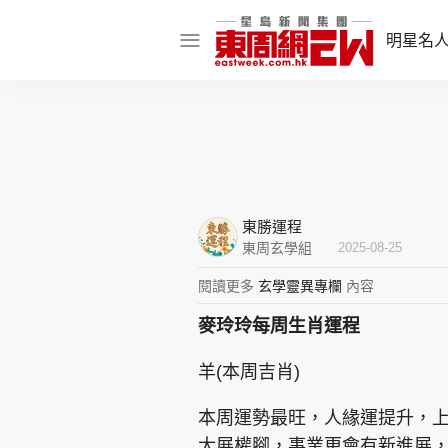
明星名
明星名人
娛樂焦點
話題人物
東勝運程
東姑熱話
東周玄學組
2025-08-25
閱讀更多
玄學靈異專欄
內容
麥玲玲每周生肖運程
東周食玩通
羊(本周吉肖)
樂在灣區
東
飲食玩樂
本周運勢最旺，人緣運提升，
大展權腳，事業更會有新進展