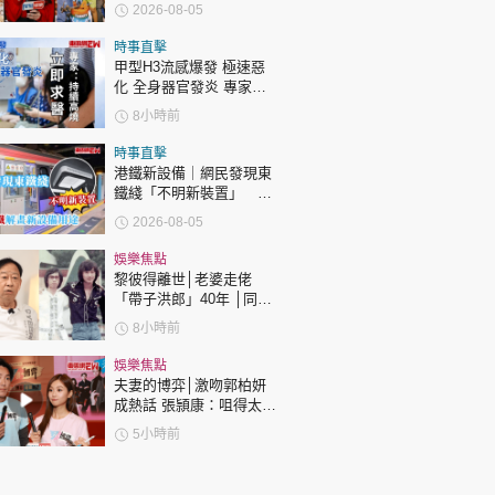
護子不力 歐錦棠陳倩揚齊
2026-08-05
表態「媽媽有責任」
時事直擊
甲型H3流感爆發 極速惡
化 全身器官發炎 專家：
持續高燒要立即求醫
8小時前
時事直擊
港鐵新設備｜網民發現東
鐵綫「不明新裝置」 港
鐵解畫新設備用途
2026-08-05
娛樂焦點
黎彼得離世│老婆走佬
「帶子洪郎」40年 │同許
冠傑聯手合作《浪子心
8小時前
聲》成經典 合作7年拆夥
娛樂焦點
夫妻的博弈│激吻郭柏妍
成熱話 張頴康：咀得太
多，一啲都唔享受！
5小時前