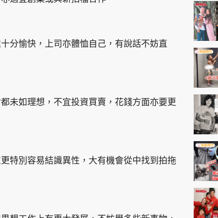
神機妙算 李丞責
緣來有理 麥玲玲
鬼靈精怪 威師兄
處十分愉快，上司亦體恤自己，有說話不妨直
財都未如理想，不宜投資買賣，花錢方面亦要更
PCM 電腦廣場
星島頭條
星島日報
頭條日報
星島
性更特別容易結識異性，大有機會從中找到拍拖
EDUPLUS
款
版權及免責聲明
Copyright © 東周網 版權所有 . 不得