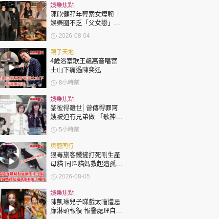
時政財經
娛樂焦點
陳欣健孖年輕索女煙韌︱
健康生活
娛樂圈不乏「父女戀」
「爺孫戀」 年齡差距最大
飲食旅遊
2026-08-04
達51歲 最受矚目有李龍
基謝賢
親子天地
4歲浴室歌王飆高音唱富
士山下痛過陳奕迅
8小時前
娛樂焦點
黎彼得離世│曾傳得罪阿
環球
The Standard
嫂被迫冇兄弟做 「歌神」
親子王
許冠傑親筆撰寫悼念忘友
5小時前
與寵同行
狠毒旅客鐵鏟打死剛生產
母貓 同區貓媽救起遺孤貓
B接手哺育
2026-08-05
轉載 ©Eastweek.com.hk. All rights reserved.
娛樂焦點
陳凱琳兒子睇戲太嘈遭忌
廉淋頭報復 報警處理自責