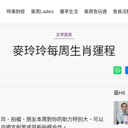
人
時事財經
東周Ladies
優享生活
東周食玩通
會員活
時事財經
東周Ladies
玄學靈異
時事直擊
談情說性
麥玲玲每周生肖運程
財經智庫
時尚生活
焦點人物
健康醫美
她世代力量
卓越女性
最Hit
會員活動
玄學靈異
周JETSO
東勝運程
智富天下 李居明
上司、拍檔、朋友本周對你的助力特別大，可以
，亦適宜創業或與新拍檔合作。