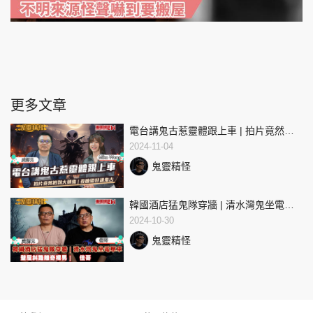
更多文章
電台講鬼古惹靈體跟上車 | 拍片竟然拍
到大頭鬼 | 夜晚唔好講鬼古 | Miko
2024-11-04
Wong
鬼靈精怪
韓國酒店猛鬼隊穿牆 | 清水灣鬼坐電單
車 | 壁屋斜路離奇裸男 | 佳哥
2024-10-30
鬼靈精怪