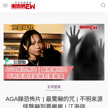
明星名人
時事財經
東周Ladies
優享生活
東周食玩通
會員活動
玄學靈異
玄學靈異
東周專欄
AGA睇恐怖片 | 最驚嚇的咒 | 不明來源
怪聲嚇到要搬屋 | 江海迦