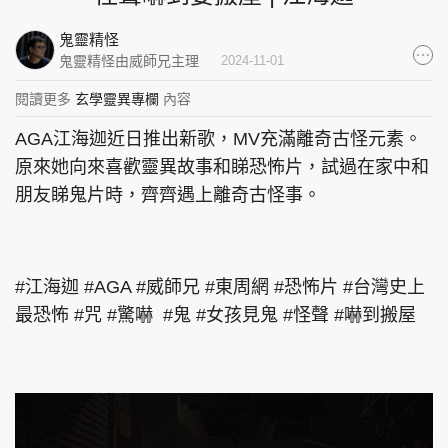
集團旗下品牌
鬼靈精怪
鬼靈精怪由威師兄主理
2024-11-01
閱讀更多
玄學靈異專欄
內容
東周刊
cazbuyer
東Touch
AGA江海迦近日推出新歌，MV充滿離奇古怪元素。
原來她向來喜歡靈異故事和睇恐怖片，試過在家中和
朋友睇鬼片時，齊齊遇上離奇古怪事。
PCM 電腦廣場
星島頭條
星島日報
#江海迦 #AGA #威師兄 #東周網 #恐怖片 #台灣史上
最恐怖 #咒 #驚嚇 #鬼 #女孩見鬼 #怪聲 #嚇到搬屋
頭條日報
星島環球
The Standard
親子王
Oh!爸媽
JobMarket