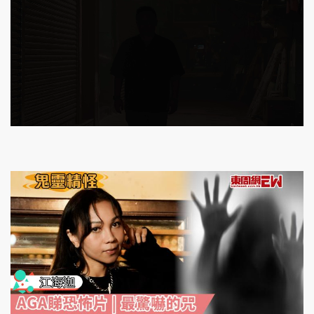
頭條搵工
EDUPLUS
L
U
關於我們
使用條款
o
n
a
m
d
u
e
t
聯絡我們
版權及免責聲明
d
e
:
1
隱私政策聲明
6
.
9
1
%
Copyright © 東周網 版權所有 . 不得轉載
©Eastweek.com.hk. All rights reserved.